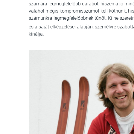
számára legmegfelelőbb darabot, hiszen a jó minő
valahol mégis kompromisszumot kell kötnünk, hisz
számunkra legmegfelelőbbnek tűnőt. Ki ne szeretné
és a saját elképzelései alapján, személyre szabot
kínálja.