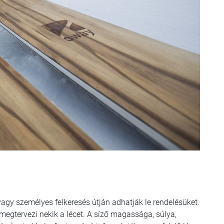
 vagy személyes felkeresés útján adhatják le rendelésüket.
megtervezi nekik a lécet. A síző magassága, súlya,