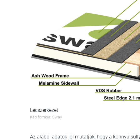
Lécszerkezet
Kép forrása: Sway
Az alábbi adatok jól mutatják, hogy a könnyű súl