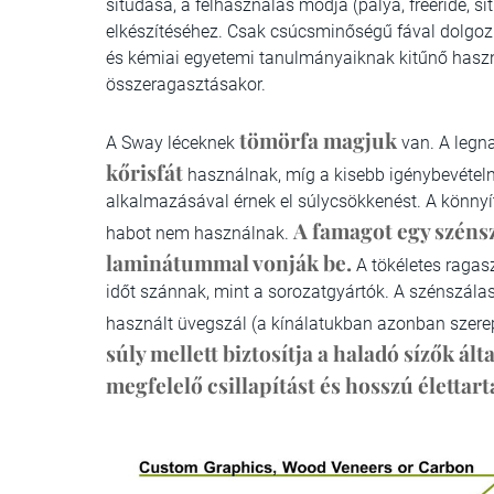
sítudása, a felhasználás módja (pálya, freeride, s
elkészítéséhez. Csak csúcsminőségű fával dolgoz
és kémiai egyetemi tanulmányaiknak kitűnő haszn
összeragasztásakor.
tömörfa magjuk
A Sway léceknek
van. A legna
kőrisfát
használnak, míg a kisebb igénybevételn
alkalmazásával érnek el súlycsökkenést. A könn
A famagot egy szénsz
habot nem használnak.
laminátummal vonják be.
A tökéletes ragas
időt szánnak, mint a sorozatgyártók. A szénszál
használt üvegszál (a kínálatukban azonban szerep
súly mellett biztosítja a haladó sízők ált
megfelelő csillapítást és hosszú élettar