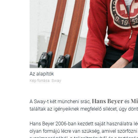
Az alapítók
Kép forrása: Sway
Hans Beyer
Mi
A Sway-t két müncheni srác,
és
találtak az igényeiknek megfelelő sílécet, úgy dö
Hans Beyer 2006-ban kezdett saját használatra lé
olyan formájú lécre van szükség, amivel szörfözni 