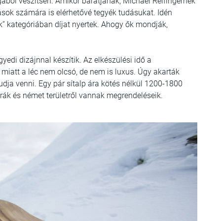
gából veszítsen. Amikor barátjának, Michael Reifingernek
 mások számára is elérhetővé tegyék tudásukat. Idén
ok” kategóriában díjat nyertek. Ahogy ők mondják,
yedi dizájnnal készítik. Az elkészülési idő a
 miatt a léc nem olcsó, de nem is luxus. Úgy akarták
udja venni. Egy pár sítalp ára kötés nélkül 1200-1800
ák és német területről vannak megrendeléseik.