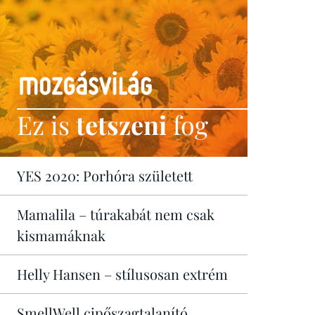
Ez is
tetszeni
fog
YES 2020: Porhóra született
Mamalila – túrakabát nem csak
kismamáknak
Helly Hansen – stílusosan extrém
SmellWell cipőszagtalanító