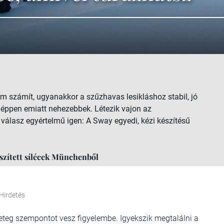
 számít, ugyanakkor a szűzhavas lesikláshoz stabil, jó
nt éppen emiatt nehezebbek. Létezik vajon az
válasz egyértelmű igen: A Sway egyedi, kézi készítésű
észített sílécek Münchenből
Hirdetés
geteg szempontot vesz figyelembe. Igyekszik megtalálni a