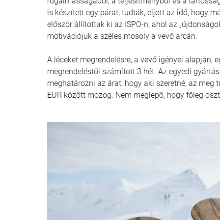
rugalmasságából, a teljesítményből és a tartóssá
is készített egy párat, tudták, eljött az idő, hogy
először állítottak ki az ISPO-n, ahol az „újdonság
motivációjuk a széles mosoly a vevő arcán.
A léceket megrendelésre, a vevő igényei alapján, eg
megrendeléstől számított 3 hét. Az egyedi gyártás
meghatározni az árat, hogy aki szeretné, az meg t
EUR között mozog. Nem meglepő, hogy főleg osztr