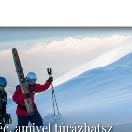
éc, amivel túrázhatsz