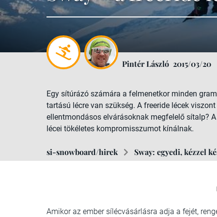
Pintér László
2015/03/20
Egy sítúrázó számára a felmenetkor minden gramm
tartású lécre van szükség. A freeride lécek viszo
ellentmondásos elvárásoknak megfelelő sítalp? A 
lécei tökéletes kompromisszumot kínálnak.
si-snowboard/hirek
Sway: egyedi, kézzel k
Amikor az ember sílécvásárlásra adja a fejét, ren