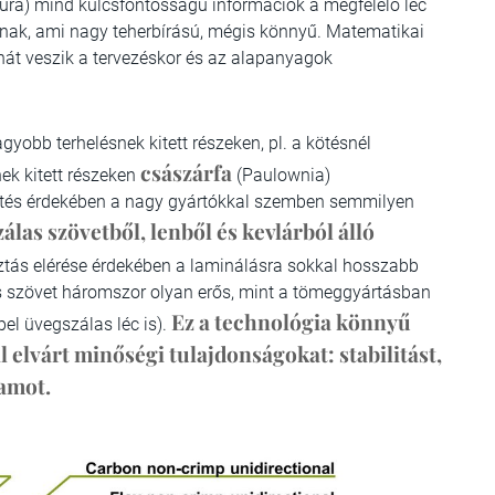
ítúra) mind kulcsfontosságú információk a megfelelő léc
nak, ami nagy teherbírású, mégis könnyű. Matematikai
át veszik a tervezéskor és az alapanyagok
gyobb terhelésnek kitett részeken, pl. a kötésnél
császárfa
ek kitett részeken
(Paulownia)
yítés érdekében a nagy gyártókkal szemben semmilyen
álas szövetből, lenből és kevlárból álló
ztás elérése érdekében a laminálásra sokkal hosszabb
as szövet háromszor olyan erős, mint a tömeggyártásban
Ez a technológia könnyű
el üvegszálas léc is).
al elvárt minőségi tulajdonságokat: stabilitást,
tamot.