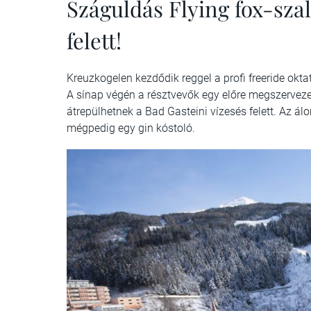
Száguldás Flying fox-szal
felett!
Kreuzkogelen kezdődik reggel a profi freeride okt
A sínap végén a résztvevők egy előre megszervezett
átrepülhetnek a Bad Gasteini vízesés felett. Az á
mégpedig egy gin kóstoló.