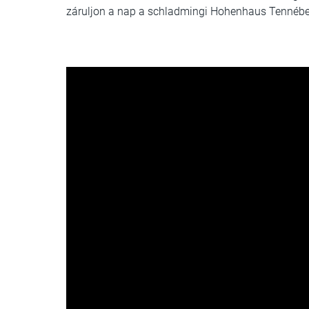
záruljon a nap a schladmingi Hohenhaus Tennében