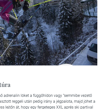
túra
lső adrenalin löket a függőhídon vagy "semmibe vezető
ztott reggeli után pedig irány a jégpalota, majd jöhet a
ss lejtőn át, hogy egy fergeteges XXL aprés ski partival