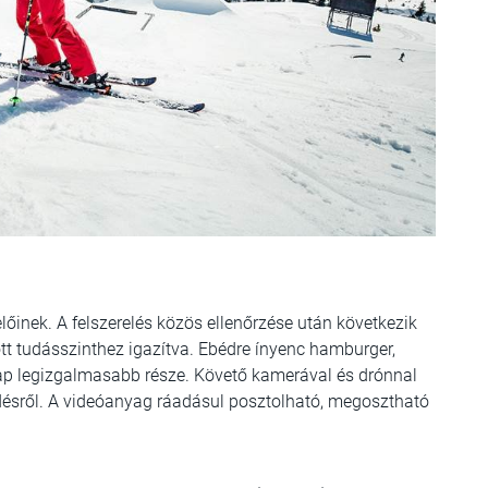
előinek. A felszerelés közös ellenőrzése után következik
tt tudásszinthez igazítva. Ebédre ínyenc hamburger,
 nap legizgalmasabb része. Követő kamerával és drónnal
ődésről. A videóanyag ráadásul posztolható, megosztható