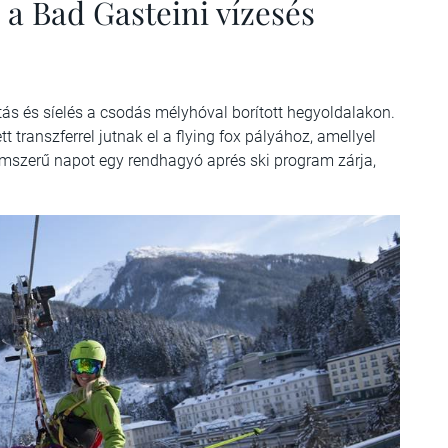
 a Bad Gasteini vízesés
atás és síelés a csodás mélyhóval borított hegyoldalakon.
 transzferrel jutnak el a flying fox pályához, amellyel
lomszerű napot egy rendhagyó aprés ski program zárja,