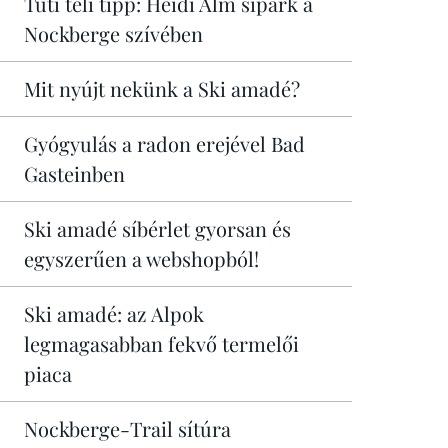
Tuti téli tipp: Heidi Alm sípark a
Nockberge szívében
Mit nyújt nekünk a Ski amadé?
Gyógyulás a radon erejével Bad
Gasteinben
Ski amadé síbérlet gyorsan és
egyszerűen a webshopból!
Ski amadé: az Alpok
legmagasabban fekvő termelői
piaca
Nockberge-Trail sítúra