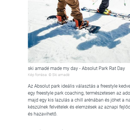
ski amadé made my day - Absolut Park Rat Day
Kép forrása: © Ski amadé
Az Absolut park ideális választás a freestyle kedv
egy freestyle park coaching, természetesen az ado
majd egy kis lazulás a chill arénában és jöhet a
készülnek felvételek és elemzések az aznapi fejl
és hazavihető.