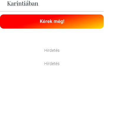
Karintiában
Kérek még!
Hirdetés
Hirdetés