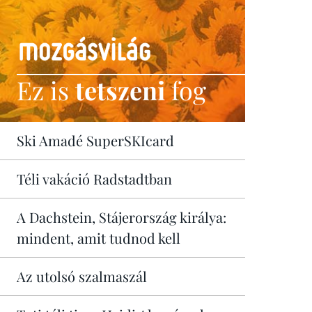
Ez is
tetszeni
fog
Ski Amadé SuperSKIcard
Téli vakáció Radstadtban
A Dachstein, Stájerország királya:
mindent, amit tudnod kell
Az utolsó szalmaszál