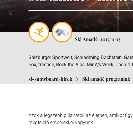
Ski Amadé
2017/11/13
Salzburger Sportwelt, Schladming-Dachstein, Gaste
Fox, freeride, Rock the Alps, Mini\'s Week, Cash 4 
si-snowboard/hirek
Ski amadé programok
Azok a legszebb pillanatok az életben, amikor úgy
megfelelő emberekkel vagyunk.