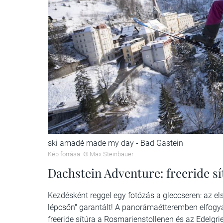
ski amadé made my day - Bad Gastein
Kép forrása: © Max Steinbauer
Dachstein Adventure: freeride sí
Kezdésként reggel egy fotózás a gleccseren: az e
lépcsőn" garantált! A panorámaétteremben elfogyas
freeride sítúra a Rosmarienstollenen és az Edelgrie