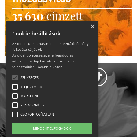
35 630
címzett
heti motiváció
×
Cookie beállítások
Ne maradj le!
Az oldal sütiket használ a felhasználói élmény
fokozása céljából.
Az oldal böngészésével elfogadod az
adatvédelmi tájékoztató szerinti cookie
felhasználást.
Tovább olvasok
SZÜKSÉGES
TELJESÍTMÉNY
MARKETING
Adatvédelem
FUNKCIONÁLIS
CSOPORTOSÍTATLAN
Állásajánlatok
MINDENT ELFOGADOK
Impresszum-kapcsolat