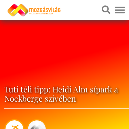
Tuti téli tipp: Heidi Alm sípark a
Nockberge szívében