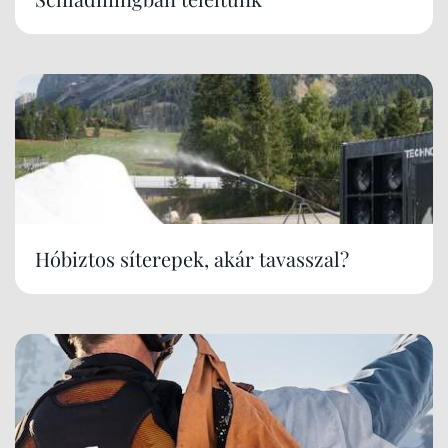
Hóbiztos síterepek, akár tavasszal?