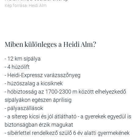
Kép forrása: Heidi Alm
Miben különleges a Heidi Alm?
- 12 km sípálya
- 4 húzólift
- Heidi-Expressz varázsszőnyeg
- húzószalag a kicsiknek
- hóbiztosság az 1700-2300 m között elhelyezkedő
sípályákon egészen áprilisig
- pályaszállások
- a síterep kicsi és jól átlátható - a gyerekek egyedül is
biztonságban érzik magukat
- síbérlettel rendelkező szülő 6 év alatti gyermekének