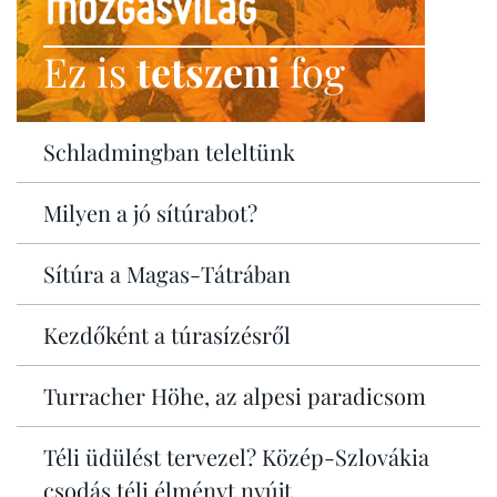
Ez is
tetszeni
fog
Schladmingban teleltünk
Milyen a jó sítúrabot?
Sítúra a Magas-Tátrában
Kezdőként a túrasízésről
Turracher Höhe, az alpesi paradicsom
Téli üdülést tervezel? Közép-Szlovákia
csodás téli élményt nyújt