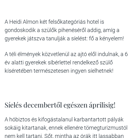
A Heidi Almon két felsőkategóriás hotel is
gondoskodik a szülők pihenéséről addig, amíg a
gyerekek játszva tanulják a síelést: fő a kényelem!
A téli élmények közvetlenül az ajtó elől indulnak, a 6
év alatti gyerekek síbérlettel rendelkező szülő
kíséretében természetesen ingyen síelhetnek!
Síelés decembertől egészen áprilisig!
A hóbiztos és kifogástalanul karbantartott pályák
sokáig kitartanak, ennek ellenére tömegturizmustól
nem kell tartani. Sőt, mintha az órák itt lassabban