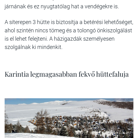
járnának és ez nyugtatólag hat a vendégekre is.
A síterepen 3 hütte is biztosítja a betérési lehetőséget,
ahol szintén nincs tömeg és a tolongó önkiszolgálást
is el lehet felejteni. A házigazdák személyesen
szolgálnak ki mindenkit.
Karintia legmagasabban fekvő hüttefaluja