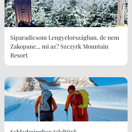
Síparadicsom Lengyelországban, de nem
Zakopane... mi az? Szczyrk Mountain
Resort
Schladmingban teleltünk