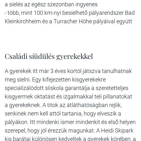
a síelés az egész szezonban ingyenes
- több, mint 100 km-nyi besíelhető pályarendszer Bad
Kleinkirchheim és a Turracher Höhe pályáival együtt
Családi síüdülés gyerekekkel
A gyerekek itt már 3 éves kortól játszva tanulhatnak
meg síelni. Egy kifejezetten kisgyerekekre
specializálódott síiskola garantálja a szeretetteljes
kisgyermek oktatást és izgalmakkal teli pillanatokat
a gyerekeknek. A titok az átláthatóságban rejlik,
senkinek nem kell attól tartania, hogy elveszik a
pályákon. Itt mindenki ismer mindenkit és első helyen
szerepel, hogy jól érezzük magunkat. A Heidi Skipark
kis barátai különösen kedveltek a gyerekek körében, a