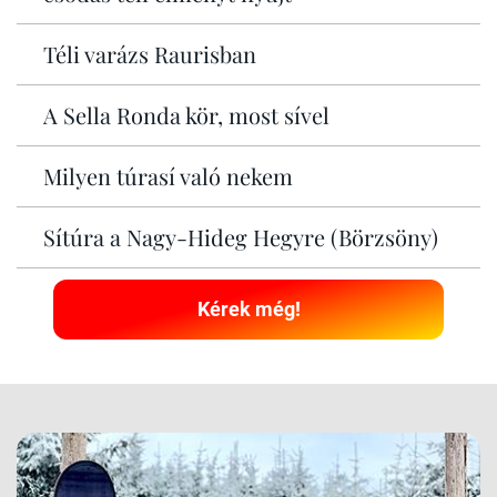
Téli varázs Raurisban
A Sella Ronda kör, most sível
Milyen túrasí való nekem
Sítúra a Nagy-Hideg Hegyre (Börzsöny)
Kérek még!