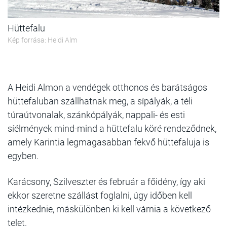
Hüttefalu
Kép forrása: Heidi Alm
A Heidi Almon a vendégek otthonos és barátságos
hüttefaluban szállhatnak meg, a sípályák, a téli
túraútvonalak, szánkópályák, nappali- és esti
síélmények mind-mind a hüttefalu köré rendeződnek,
amely Karintia legmagasabban fekvő hüttefaluja is
egyben.
Karácsony, Szilveszter és február a főidény, így aki
ekkor szeretne szállást foglalni, úgy időben kell
intézkednie, máskülönben ki kell várnia a következő
telet.