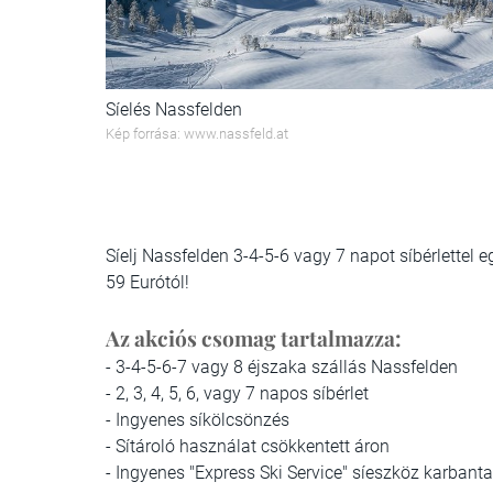
Síelés Nassfelden
Kép forrása: www.nassfeld.at
Síelj Nassfelden 3-4-5-6 vagy 7 napot síbérlettel e
59 Eurótól!
Az akciós csomag tartalmazza:
- 3-4-5-6-7 vagy 8 éjszaka szállás Nassfelden
- 2, 3, 4, 5, 6, vagy 7 napos síbérlet
- Ingyenes síkölcsönzés
- Sítároló használat csökkentett áron
- Ingyenes "Express Ski Service" síeszköz karbanta