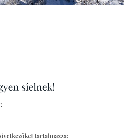
gyen síelnek!
:
következőket tartalmazza: