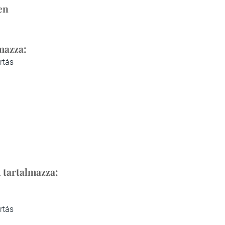
den
mazza:
rtás
 tartalmazza:
rtás