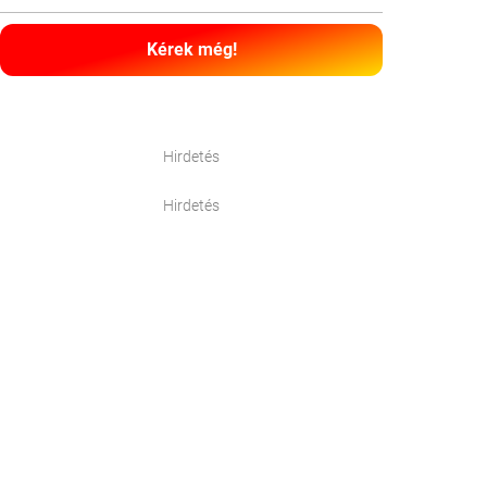
Kérek még!
Hirdetés
Hirdetés