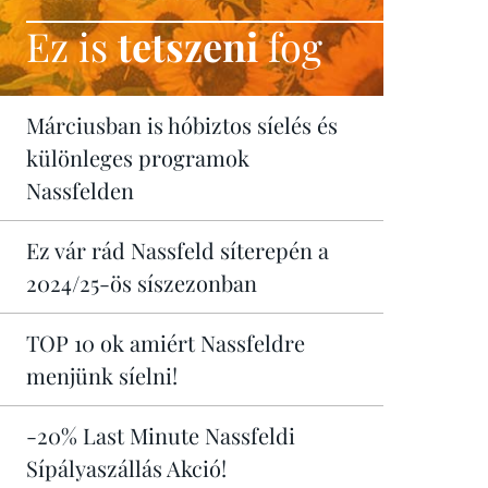
Ez is
tetszeni
fog
Márciusban is hóbiztos síelés és
különleges programok
Nassfelden
Ez vár rád Nassfeld síterepén a
2024/25-ös síszezonban
TOP 10 ok amiért Nassfeldre
menjünk síelni!
-20% Last Minute Nassfeldi
Sípályaszállás Akció!