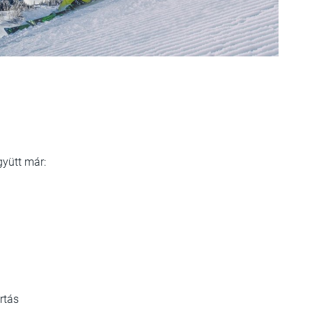
gyütt már:
rtás