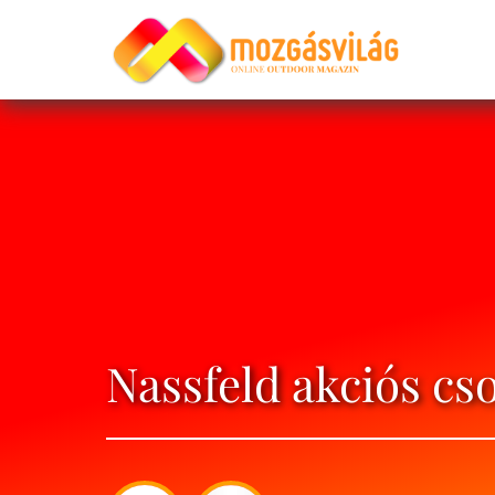
Nassfeld akciós cs