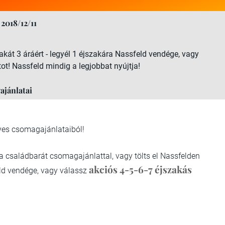
2018/12/11
zakát 3 áráért - legyél 1 éjszakára Nassfeld vendége, vagy
t! Nassfeld mindig a legjobbat nyújtja!
ajánlatai
yes csomagajánlataiból!
a családbarát csomagajánlattal, vagy tölts el Nassfelden
akciós 4-5-6-7 éjszakás
eld vendége, vagy válassz