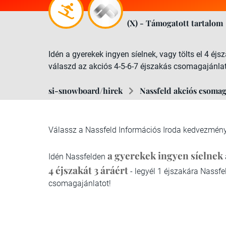
(X) - Támogatott tartalom
Idén a gyerekek ingyen síelnek, vagy tölts el 4 éjs
válaszd az akciós 4-5-6-7 éjszakás csomagajánlato
si-snowboard/hirek
Nassfeld akciós csomag
Válassz a Nassfeld Információs Iroda kedvezmén
a gyerekek
ingyen síelnek
Idén Nassfelden
4 éjszakát 3 áráért
- legyél 1 éjszakára Nassf
csomagajánlatot!