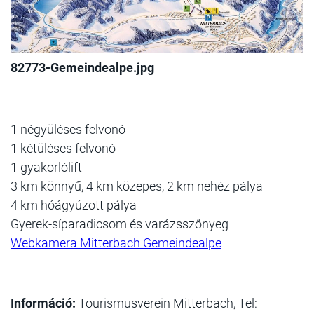
82773-Gemeindealpe.jpg
1 négyüléses felvonó
1 kétüléses felvonó
1 gyakorlólift
3 km könnyű, 4 km közepes, 2 km nehéz pálya
4 km hóágyúzott pálya
Gyerek-síparadicsom és varázsszőnyeg
Webkamera Mitterbach Gemeindealpe
Információ:
Tourismusverein Mitterbach, Tel: