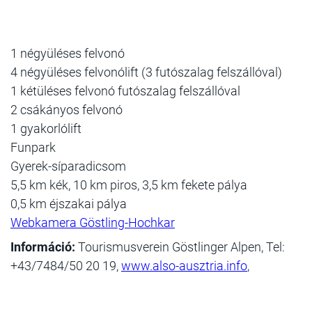
1 négyüléses felvonó
4 négyüléses felvonólift (3 futószalag felszállóval)
1 kétüléses felvonó futószalag felszállóval
2 csákányos felvonó
1 gyakorlólift
Funpark
Gyerek-síparadicsom
5,5 km kék, 10 km piros, 3,5 km fekete pálya
0,5 km éjszakai pálya
Webkamera Göstling-Hochkar
Információ:
Tourismusverein Göstlinger Alpen, Tel:
+43/7484/50 20 19,
www.also-ausztria.info
,