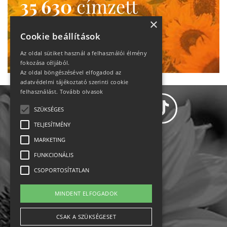
35 630
címzett
heti motiváció
×
Cookie beállítások
Ne maradj le!
Az oldal sütiket használ a felhasználói élmény
fokozása céljából.
Az oldal böngészésével elfogadod az
adatvédelmi tájékoztató szerinti cookie
felhasználást.
Tovább olvasok
SZÜKSÉGES
TELJESÍTMÉNY
MARKETING
Adatvédelem
FUNKCIONÁLIS
CSOPORTOSÍTATLAN
Állásajánlatok
MINDENT ELFOGADOK
Impresszum-kapcsolat
CSAK A SZÜKSÉGESET
Jogi nyilatkozat