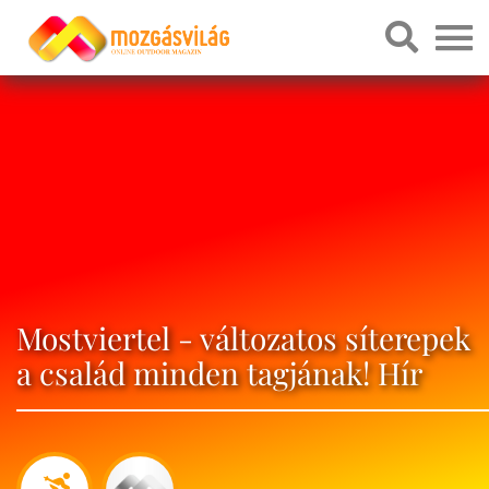
Mostviertel - változatos síterepek
a család minden tagjának! Hír