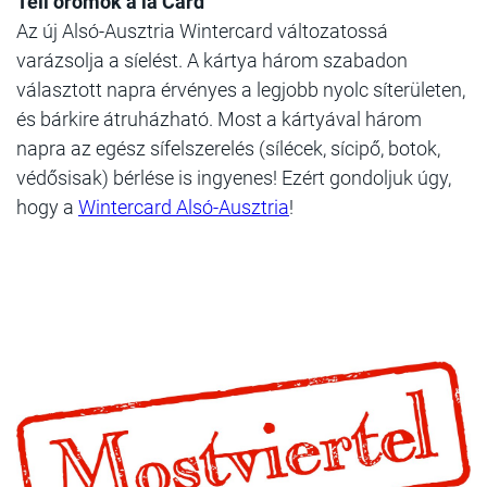
Téli örömök à la Card
Az új Alsó-Ausztria Wintercard változatossá
varázsolja a síelést. A kártya három szabadon
választott napra érvényes a legjobb nyolc síterületen,
és bárkire átruházható. Most a kártyával három
napra az egész sífelszerelés (sílécek, sícipő, botok,
védősisak) bérlése is ingyenes! Ezért gondoljuk úgy,
hogy a
Wintercard Alsó-Ausztria
!