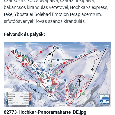
szánkózás, korcsolyapálya, száraz hokipálya,
bakancsos kirándulás vezetővel, Hochkar-síexpress,
teke, Ybbstaler Solebad Emotion terápiacentrum,
sífutóösvények, lovas szános kirándulás.
Felvonók és pályák:
82773-Hochkar-Panoramakarte_DE.jpg