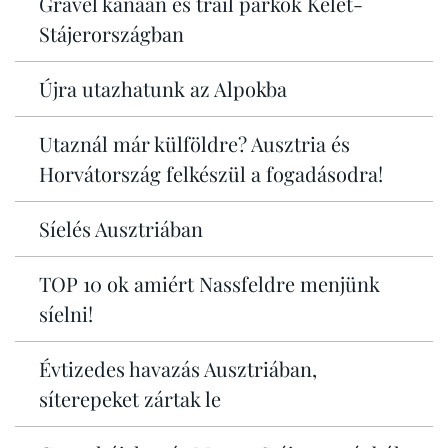
Gravel kánaán és trail parkok Kelet-
Stájerországban
Újra utazhatunk az Alpokba
Utaznál már külföldre? Ausztria és
Horvátország felkészül a fogadásodra!
Síelés Ausztriában
TOP 10 ok amiért Nassfeldre menjünk
síelni!
Évtizedes havazás Ausztriában,
síterepeket zártak le