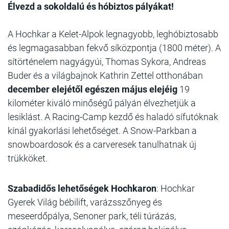
Élvezd a sokoldalú és hóbiztos pályákat!
A Hochkar a Kelet-Alpok legnagyobb, leghóbiztosabb
és legmagasabban fekvő síközpontja (1800 méter). A
sítörténelem nagyágyúi, Thomas Sykora, Andreas
Buder és a világbajnok Kathrin Zettel otthonában
december elejétől egészen május elejéig
19
kilométer kiváló minőségű pályán élvezhetjük a
lesiklást. A Racing-Camp kezdő és haladó sífutóknak
kínál gyakorlási lehetőséget. A Snow-Parkban a
snowboardosok és a carveresek tanulhatnak új
trükköket.
Szabadidős lehetőségek Hochkaron
: Hochkar
Gyerek Világ bébilift, varázsszőnyeg és
meseerdőpálya, Senoner park, téli túrázás,