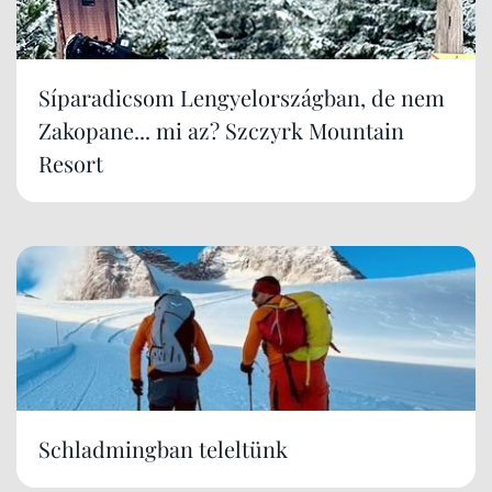
Síparadicsom Lengyelországban, de nem
Zakopane... mi az? Szczyrk Mountain
Resort
Schladmingban teleltünk