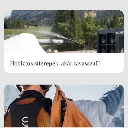
Hóbiztos síterepek, akár tavasszal?