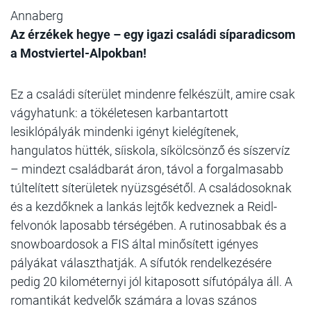
Annaberg
Az érzékek hegye – egy igazi családi síparadicsom
a Mostviertel-Alpokban!
Ez a családi síterület mindenre felkészült, amire csak
vágyhatunk: a tökéletesen karbantartott
lesiklópályák mindenki igényt kielégítenek,
hangulatos hütték, síiskola, síkölcsönző és síszervíz
– mindezt családbarát áron, távol a forgalmasabb
túltelített síterületek nyüzsgésétől. A családosoknak
és a kezdőknek a lankás lejtők kedveznek a
Reidl-
felvonók laposabb térségében
. A rutinosabbak és a
snowboardosok a FIS által minősített igényes
pályákat választhatják. A sífutók rendelkezésére
pedig 20 kilométernyi jól kitaposott sífutópálya áll. A
romantikát kedvelők számára a lovas szános