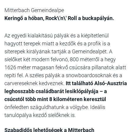
Mitterbach Gemeindealpe
Keringő a hóban, Rock\'n\' Roll a buckapályán.
Az egyedi kialakítású pályák és a kiépítetlenül
hagyott terepek miatt a kezdők és a profik is a
síterepek királyának tartják a Gemeindealpét. A
síelőket két modern felvonó, 800 méterről a hegy
1626 méter magasan fekvő csúcsára
pillanatok alatt
repíti fel
. A széles pályák a snowboardosoknak és a
carvereseknek kedveznek.
Itt található Alsó-Ausztria
leghosszabb családbarát lesiklópályája – a
csúcstól több mint 8 kilométeren keresztül
önfeledten száguldhatunk a völgybe. Ideális
tanulópálya kezdő síelőknek is.
Szabadidős lehetőségek a Mitterbach