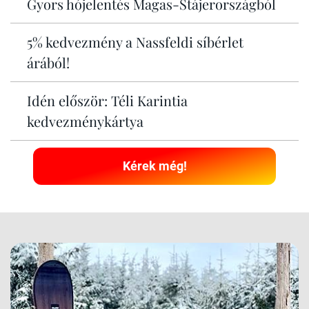
Gyors hójelentés Magas-Stájerországból
5% kedvezmény a Nassfeldi síbérlet
árából!
Idén először: Téli Karintia
kedvezménykártya
Kérek még!