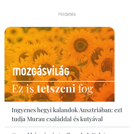
Hirdetés
Ez is
tetszeni
fog
Ingyenes hegyi kalandok Ausztriában: ezt
tudja Murau családdal és kutyával