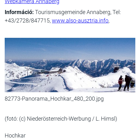
Webkamera Annaberg
Információ:
Tourismusgemeinde Annaberg, Tel:
+43/2728/847715,
www.also-ausztria.info
,
82773-Panorama_Hochkar_480_200.jpg
(fotó: (c) Niederösterreich-Werbung / L. Himsl)
Hochkar