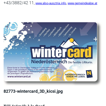
+43/3882/42 11,
,
www.also-ausztria.info
www.gemeindealpe.at
82773-wintercard_3D_kicsi.jpg