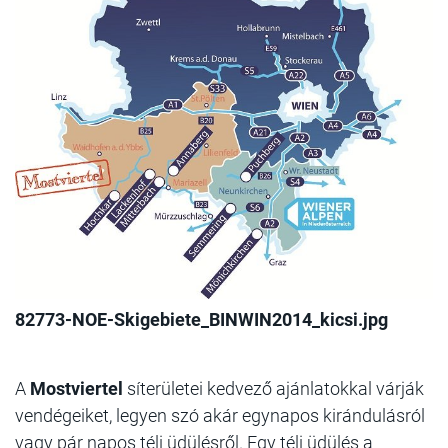
82773-NOE-Skigebiete_BINWIN2014_kicsi.jpg
A
Mostviertel
síterületei kedvező ajánlatokkal várják
vendégeiket, legyen szó akár egynapos kirándulásról
vagy pár napos téli üdülésről. Egy téli üdülés a