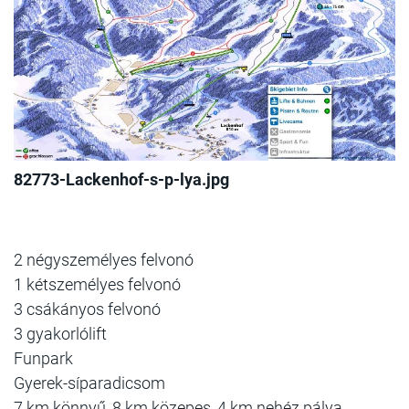
82773-Lackenhof-s-p-lya.jpg
2 négyszemélyes felvonó
1 kétszemélyes felvonó
3 csákányos felvonó
3 gyakorlólift
Funpark
Gyerek-síparadicsom
7 km könnyű, 8 km közepes, 4 km nehéz pálya