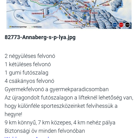
82773-Annaberg-s-p-lya.jpg
2 négyüléses felvonó
1 kétüléses felvonó
1 gumi futószalag
4 csákányos felvonó
Gyermekfelvonó a gyermekparadicsomban
Az újragondolt futószalagon a lifteknél lehetőség van,
hogy különféle sporteszközeinket felvihessük a
hegyre!
9 km könnyű, 7 km közepes, 4 km nehéz pálya
Biztonsági öv minden felvonóban