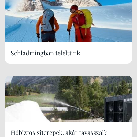
Schladmingban teleltünk
Hóbiztos síterepek, akár tavasszal?