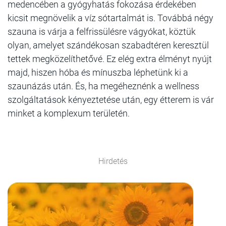
medencében a gyógyhatás fokozása érdekében
kicsit megnövelik a víz sótartalmát is. Továbbá négy
szauna is várja a felfrissülésre vágyókat, köztük
olyan, amelyet szándékosan szabadtéren keresztül
tettek megközelíthetővé. Ez elég extra élményt nyújt
majd, hiszen hóba és mínuszba léphetünk ki a
szaunázás után. És, ha megéheznénk a wellness
szolgáltatások kényeztetése után, egy étterem is vár
minket a komplexum területén.
Hirdetés