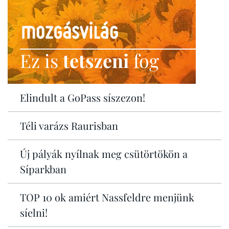
Ez is
tetszeni
fog
Elindult a GoPass síszezon!
Téli varázs Raurisban
Új pályák nyílnak meg csütörtökön a
Síparkban
TOP 10 ok amiért Nassfeldre menjünk
síelni!