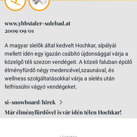
www.ybbstaler-solebad.at
2009/09/01
A magyar síelők által kedvelt Hochkar, sípályái
mellett idén egy igazán csábító újdonsággal várja a
közelgő téli szezon vendégeit. A közeli faluban épülő
élményfürdő négy medencével,szaunával, és
wellness szolgáltatásokkal várja a síelés után
felfrissülni vágyó vendégeket.
si-snowboard/hirek
Már élményfürdővel is vár idén télen Hochkar!