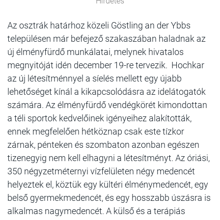
Hirdetés
Az osztrák határhoz közeli Göstling an der Ybbs
településen már befejező szakaszában haladnak az
új élményfürdő munkálatai, melynek hivatalos
megnyitóját idén december 19-re tervezik. Hochkar
az új létesítménnyel a síelés mellett egy újabb
lehetőséget kínál a kikapcsolódásra az idelátogatók
számára. Az élményfürdő vendégkörét kimondottan
a téli sportok kedvelőinek igényeihez alakították,
ennek megfelelően hétköznap csak este tízkor
zárnak, pénteken és szombaton azonban egészen
tizenegyig nem kell elhagyni a létesítményt. Az óriási,
350 négyzetméternyi vízfelületen négy medencét
helyeztek el, köztük egy kültéri élménymedencét, egy
belső gyermekmedencét, és egy hosszabb úszásra is
alkalmas nagymedencét. A külső és a terápiás