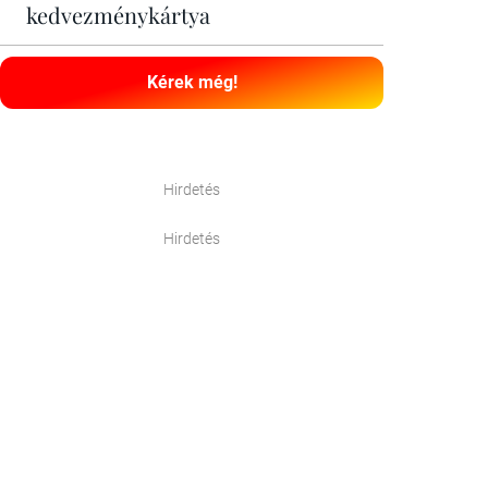
kedvezménykártya
Kérek még!
Hirdetés
Hirdetés