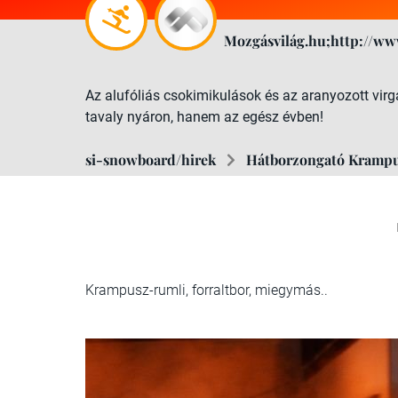
Mozgásvilág.hu;http://ww
Az alufóliás csokimikulások és az aranyozott virgác
tavaly nyáron, hanem az egész évben!
si-snowboard/hirek
Hátborzongató Krampus
Krampusz-rumli, forraltbor, miegymás..