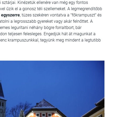
i sztárjai. Kinézetük ellenére van még egy fontos
el űzik el a gonosz téli
szellemeket. A legmegrendítőbb
k egyszerre
, tüzes szekéren vontatva a "főkrampuszt" és
tolni a legrosszabb gyereket vagy akár felnőttet. A
mes legurítani néhány bögre forraltbort, bár
don teljesen felesleges. Engedjük hát át magunkat a
venc krampuszunkkal, tegyünk meg mindent a legtutibb