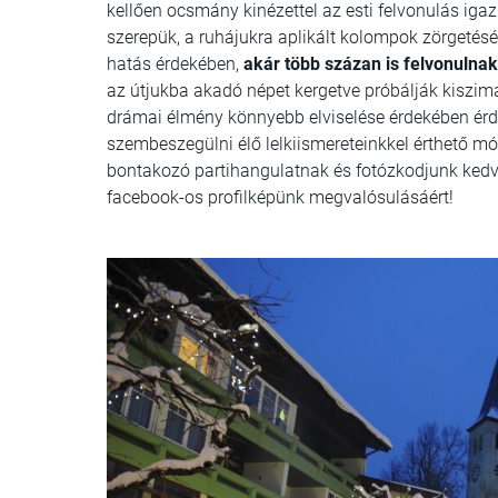
kellően ocsmány kinézettel az esti felvonulás igaz
szerepük, a ruhájukra aplikált kolompok zörgetésév
hatás érdekében,
akár több százan is felvonulna
az útjukba akadó népet kergetve próbálják kiszima
drámai élmény könnyebb elviselése érdekében érde
szembeszegülni élő lelkiismereteinkkel érthető mó
bontakozó partihangulatnak és fotózkodjunk ked
facebook-os profilképünk megvalósulásáért!