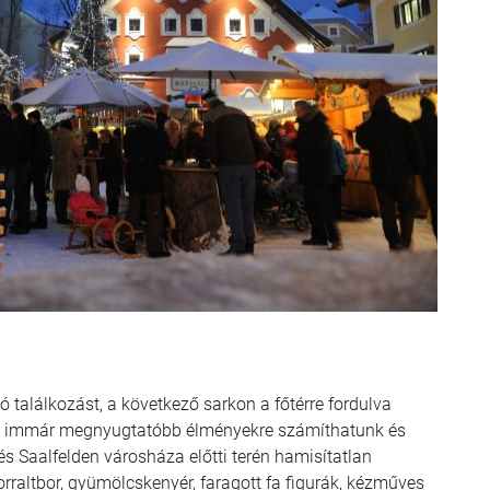
találkozást, a következő sarkon a főtérre fordulva
ol immár megnyugtatóbb élményekre számíthatunk és
s Saalfelden városháza előtti terén h
amisítatlan
orraltbor, gyümölcskenyér, faragott fa figurák, kézműves