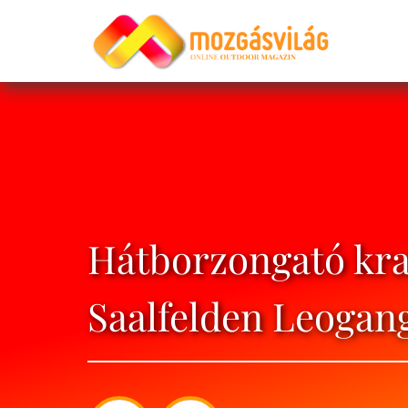
Hátborzongató kr
Saalfelden Leogan