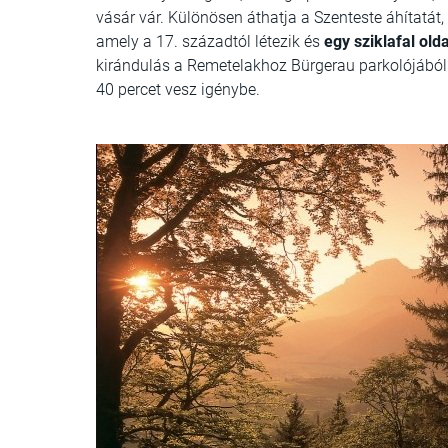
vásár vár. Különösen áthatja a Szenteste áhítatát, 
amely a 17. századtól létezik és
egy sziklafal ol
kirándulás a Remetelakhoz Bürgerau parkolójából 
40 percet vesz igénybe.