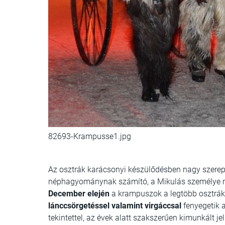
82693-Krampusse1.jpg
Az osztrák karácsonyi készülődésben nagy szerepet
néphagyománynak számító, a Mikulás személye mel
December elején
a krampuszok a legtöbb osztrák 
lánccsörgetéssel valamint virgáccsal
fenyegetik 
tekintettel, az évek alatt szakszerűen kimunkált j