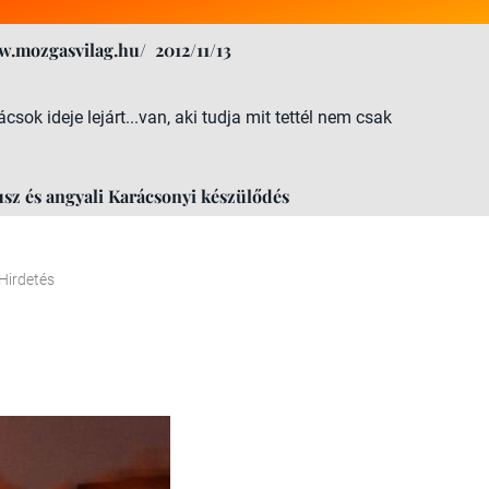
w.mozgasvilag.hu/
2012/11/13
sok ideje lejárt...van, aki tudja mit tettél nem csak
z és angyali Karácsonyi készülődés
Hirdetés