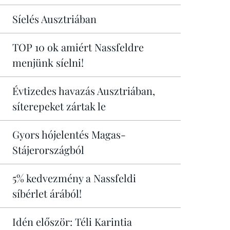
Síelés Ausztriában
TOP 10 ok amiért Nassfeldre
menjünk síelni!
Évtizedes havazás Ausztriában,
síterepeket zártak le
Gyors hójelentés Magas-
Stájerországból
5% kedvezmény a Nassfeldi
síbérlet árából!
Idén először: Téli Karintia