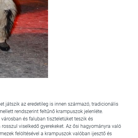
 játszik az eredetileg is innen származó, tradicionális
lett rendszerint feltűnő krampuszok jelenléte.
városban és faluban tiszteletüket teszik és
a rosszul viselkedő gyerekeket. Az ősi hagyományra való
elmezek felöltésével a krampuszok valóban ijesztő és