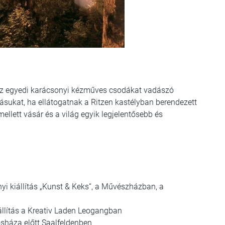
az egyedi karácsonyi kézműves csodákat vadászó
ásukat, ha ellátogatnak a Ritzen kastélyban berendezett
 mellett vásár és a világ egyik legjelentősebb és
yi kiállítás „Kunst & Keks“, a Művészházban, a
llítás a Kreativ Laden Leogangban
osháza előtt Saalfeldenben