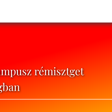
ampusz rémisztget
gban