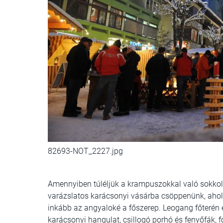
82693-NOT_2227.jpg
Amennyiben túléljük a krampuszokkal való sokkoló 
varázslatos karácsonyi vásárba csöppenünk, ah
inkább az angyaloké a főszerep. Leogang főterén é
karácsonyi hangulat, csillogó porhó és fenyőfák, f