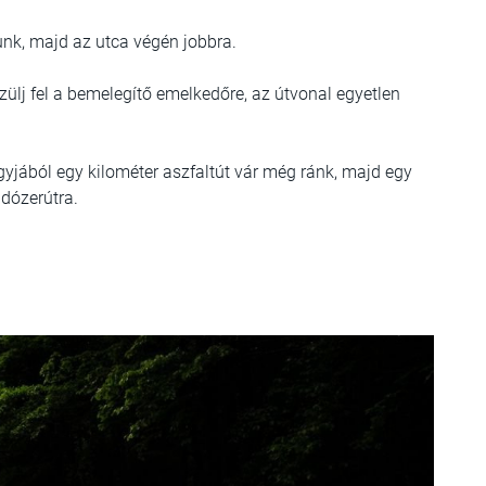
unk, majd az utca végén jobbra.
zülj fel a bemelegítő emelkedőre, az útvonal egyetlen
yjából egy kilométer aszfaltút vár még ránk, majd egy
 dózerútra.