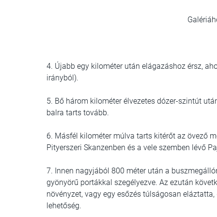
Galériáh
4. Újabb egy kilométer után elágazáshoz érsz, ahol
irányból).
5. Bő három kilométer élvezetes dózer-szintút utá
balra tarts tovább.
6. Másfél kilométer múlva tarts kitérőt az övező
Pityerszeri Skanzenben és a vele szemben lévő Paj
7. Innen nagyjából 800 méter után a buszmegállón
gyönyörű portákkal szegélyezve. Az ezután követk
növényzet, vagy egy esőzés túlságosan eláztatta,
lehetőség.