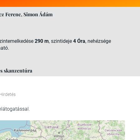
cz Ferenc, Simon Ádám
szintemelkedése
290 m
, szintideje
4 Óra
, nehézsége
ható.
os skanzentúra
Hirdetés
látogatással.