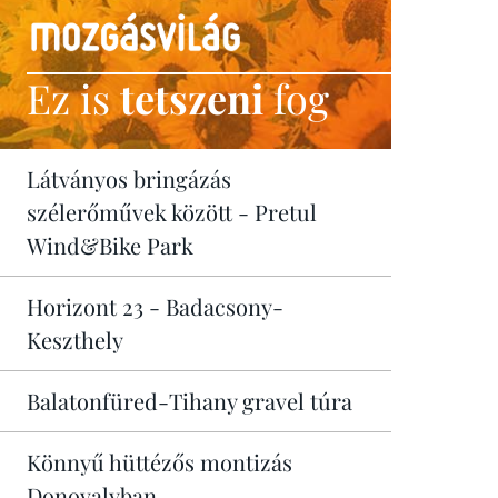
Ez is
tetszeni
fog
Látványos bringázás
szélerőművek között - Pretul
Wind&Bike Park
Horizont 23 - Badacsony-
Keszthely
Balatonfüred-Tihany gravel túra
Könnyű hüttézős montizás
Donovalyban