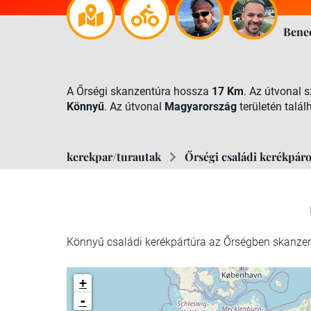
Bene
A Őrségi skanzentúra hossza
17 Km
. Az útvonal 
Könnyű
. Az útvonal
Magyarország
területén talál
kerekpar/turautak
Őrségi családi kerékpár
Könnyű családi kerékpártúra az Őrségben skanzen
+
-