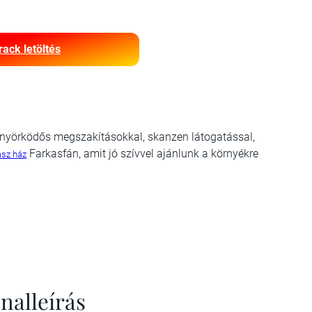
rack letöltés
önyörködős megszakításokkal, skanzen látogatással,
Farkasfán, amit jó szívvel ajánlunk a környékre
asz ház
nalleírás