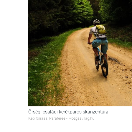
Őrségi családi kerékpáros skanzentúra
Kép forrása: Paraferee - Mozgásvilág.hu