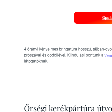
Gps t
4 órányi kényelmes bringatúra hosszú, tájban-gy
prószával és dödöllével. Kiindulási pontunk a
Ving
látogatóknak.
Őrségi kerékpártúra útvo