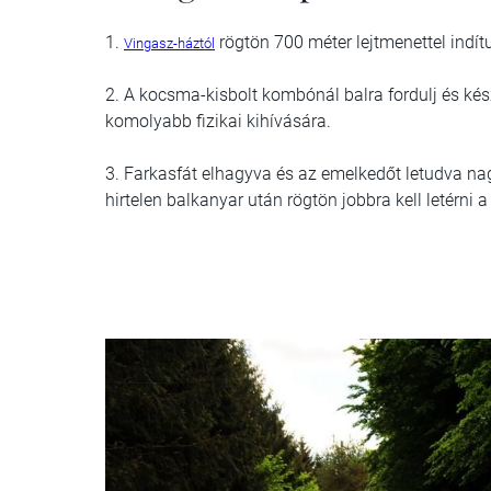
1.
rögtön 700 méter lejtmenettel indít
Vingasz-háztól
2. A kocsma-kisbolt kombónál balra fordulj és kés
komolyabb fizikai kihívására.
3. Farkasfát elhagyva és az emelkedőt letudva nag
hirtelen balkanyar után rögtön jobbra kell letérni a