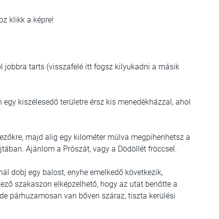
oz klikk a képre!
 jobbra tarts (visszafelé itt fogsz kilyukadni a másik
n egy kiszélesedő területre érsz kis menedékházzal, ahol
 mezőkre, majd alig egy kilométer múlva megpihenhetsz a
tában. Ajánlom a Prószát, vagy a Dödöllét fröccsel.
ál dobj egy balost, enyhe emelkedő következik,
ező szakaszon elképzelhető, hogy az utat benőtte a
 de párhuzamosan van bőven száraz, tiszta kerülési