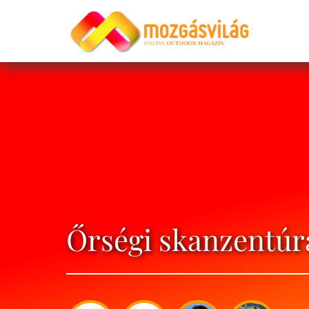
Őrségi skanzentúr