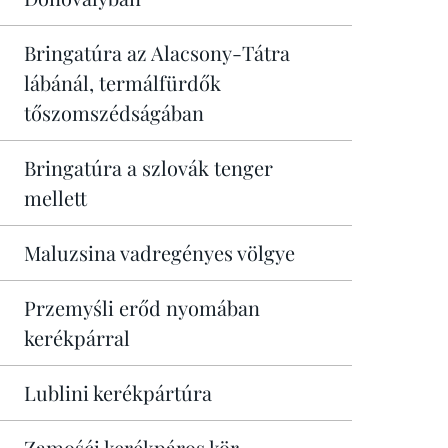
Bringatúra az Alacsony-Tátra
lábánál, termálfürdők
tőszomszédságában
Bringatúra a szlovák tenger
mellett
Maluzsina vadregényes völgye
Przemyśli erőd nyomában
kerékpárral
Lublini kerékpártúra
Zamośći kerékpáros kör