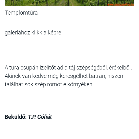
Templomtúra
galériához klikk a képre
A túra csupán ízelítőt ad a táj szépségéből, érékeiből.
Akinek van kedve még keresgélhet bátran, hiszen
találhat sok szép romot e környéken.
Beküldő:
T.P. Góliát