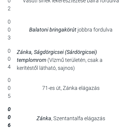
0
Vasúti sínek lekeresztezése balra fordulva
2
0
0
Balatoni bringakörút
jobbra fordulva
3
0
Zánka, Ságdörgicsei (Sárdörgicsei)
0
templomrom
(Vízmű területén, csak a
4
kerítéstől látható, sajnos)
0
0
71-es út, Zánka elágazás
5
0
0
Zánka
, Szentantalfa elágazás
6