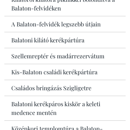
Balaton-felvidéken
A Balaton-felvidék legszebb útjain
Balatoni kilátó kerékpártúra
Szellemreptér és madárrezervátum
Kis-Balaton családi kerékpártúra
Családos bringázás Szigligetre
Balatoni kerékpáros kiskör a keleti
medence mentén
Középkori templomtúra a Balaton-