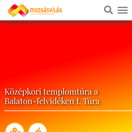
Középkori templomtúra a
Balaton-felvidéken I. Túra