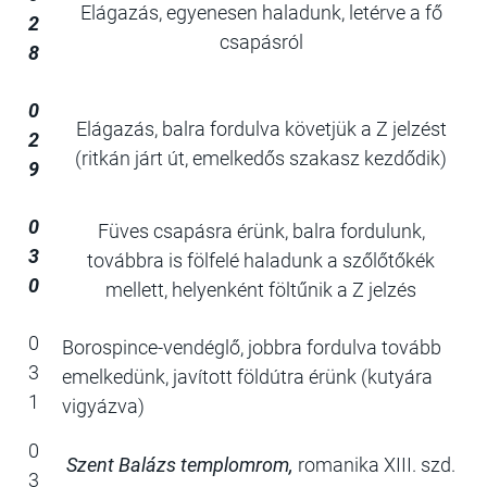
Elágazás, egyenesen haladunk, letérve a fő
2
csapásról
8
0
Elágazás, balra fordulva követjük a Z jelzést
2
(ritkán járt út, emelkedős szakasz kezdődik)
9
0
Füves csapásra érünk, balra fordulunk,
3
továbbra is fölfelé haladunk a szőlőtőkék
0
mellett, helyenként föltűnik a Z jelzés
0
Borospince-vendéglő, jobbra fordulva tovább
3
emelkedünk, javított földútra érünk (kutyára
1
vigyázva)
0
Szent Balázs templomrom,
romanika XIII. szd.
3