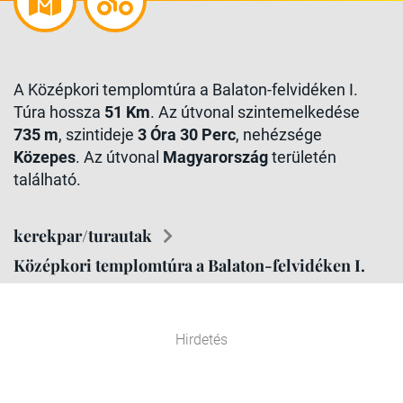
A Középkori templomtúra a Balaton-felvidéken I.
Túra hossza
51 Km
. Az útvonal szintemelkedése
735 m
, szintideje
3 Óra 30 Perc
, nehézsége
Közepes
. Az útvonal
Magyarország
területén
található.
kerekpar/turautak
Középkori templomtúra a Balaton-felvidéken I.
Hirdetés