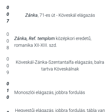
0
0
Zánka
, 71-es út - Köveskál elágazás
7
0
Zánka, Ref. templom
középkori eredetű,
0
romanika XII-XIII. szd.
8
0
Köveskál-Zánka-Szentantalfa elágazás, balra
0
tartva Köveskálnak
9
0
1
Monoszlói elágazás, jobbra fordulás
0
Hegyestűi elágazás, jobbra fordulás, tábla van