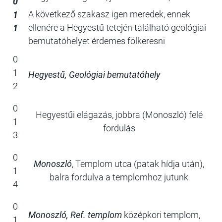
0
A következő szakasz igen meredek, ennek
1
ellenére a Hegyestű tetején található geológiai
1
bemutatóhelyet érdemes fölkeresni
0
1
Hegyestű, Geológiai bemutatóhely
2
0
Hegyestűi elágazás, jobbra (Monoszló) felé
1
fordulás
3
0
Monoszló
, Templom utca (patak hídja után),
1
balra fordulva a templomhoz jutunk
4
0
Monoszló, Ref. templom
középkori templom,
1