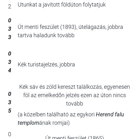
Utunkat a javított földúton folytatjuk
2
0
Út menti feszület (1893), útelágazás, jobbra
3
tartva haladunk tovább
3
0
3
Kék turistajelzés, jobbra
4
Kék sáv és zöld kereszt találkozás, egyenesen
0
föl az emelkedőn jelzés ezen az úton nincs
3
tovább
5
(a közelben található az egykori
Herend falu
templom
ának romjai)
0
Út menti feszület (1865)