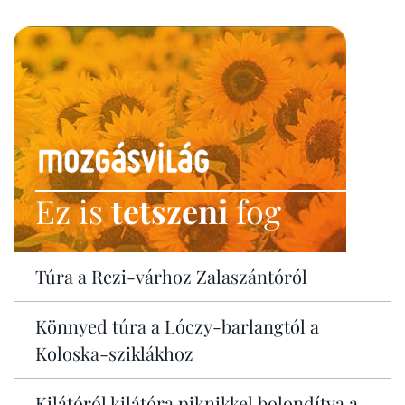
Ez is
tetszeni
fog
Túra a Rezi-várhoz Zalaszántóról
Könnyed túra a Lóczy-barlangtól a
Koloska-sziklákhoz
Kilátóról kilátóra piknikkel bolondítva a