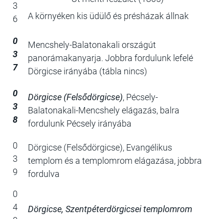
3
A környéken kis üdülő és présházak állnak
6
0
Mencshely-Balatonakali országút
3
panorámakanyarja. Jobbra fordulunk lefelé
7
Dörgicse irányába (tábla nincs)
0
Dörgicse (Felsődörgicse)
, Pécsely-
3
Balatonakali-Mencshely elágazás, balra
8
fordulunk Pécsely irányába
0
Dörgicse (Felsődörgicse), Evangélikus
3
templom és a templomrom elágazása, jobbra
9
fordulva
0
4
Dörgicse, Szentpéterdörgicsei templomrom