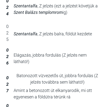
0
Szentantalfa
, Z jelzés (ezt a jelzést követjük a
2
Szent Balázs templomrom
ig)
4
0
2
Szentantalfa
, Z jelzés balra, földút kezdete
5
0
Elágazás, jobbra fordulás (Z jelzés nem
2
látható!)
6
Batonozott vízvezetős út, jobbra fordulás (Z
0
jelzés továbbra sem látható!)
2
Amint a betonozott út elkanyarodik, mi ott
7
egyenesen a földútra térünk rá
0