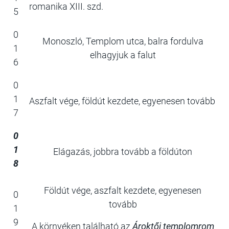
romanika XIII. szd.
5
0
Monoszló, Templom utca, balra fordulva
1
elhagyjuk a falut
6
0
1
Aszfalt vége, földút kezdete, egyenesen tovább
7
0
1
Elágazás, jobbra tovább a földúton
8
Földút vége, aszfalt kezdete, egyenesen
0
tovább
1
9
A környéken található az
Ároktői templomrom