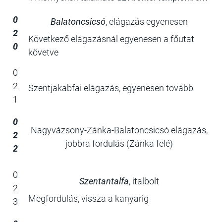
0
Balatoncsicsó
, elágazás egyenesen
2
Következő elágazásnál egyenesen a főutat
0
követve
0
2
Szentjakabfai elágazás, egyenesen tovább
1
0
Nagyvázsony-Zánka-Balatoncsicsó elágazás,
2
jobbra fordulás (Zánka felé)
2
0
Szentantalfa
, italbolt
2
Megfordulás, vissza a kanyarig
3