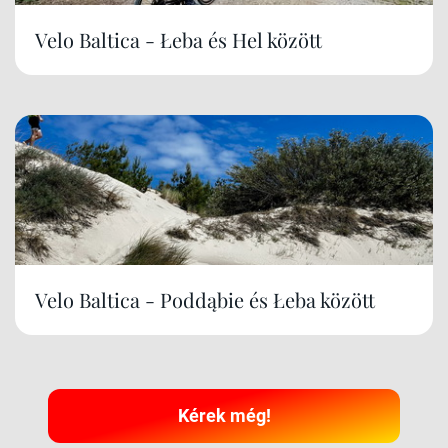
Velo Baltica - Łeba és Hel között
Velo Baltica - Poddąbie és Łeba között
Kérek még!