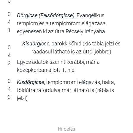
0
0
Dörgicse (Felsődörgicse)
, Evangélikus
4
templom és a templomrom elágazása,
1
egyenesen ki az útra Pécsely irányába
Kisdörgicse
, barokk kőhíd (kis tábla jelzi és
0
ráadásul látható is az úttól jobbra)
4
Egyes adatok szerint korábbi, már a
2
középkorban állott itt híd
0
Kisdörgicse
, templomromi elágazás, balra,
4
földútra ráfordulva már látható is (tábla is
3
jelzi)
Hirdetés