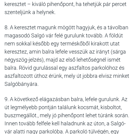
keresztet – kiváló pihenőpont, ha tehetjük pár percet
szenteljünk a helynek.
8. A keresztet magunk mögött hagyjuk, és a távolban
magasodó Salgó vár felé gurulunk tovább. A földút
nem sokkal később egy terméskőből kirakott utat
keresztez, amin balra lefele vesszük az irányt (sárga
négyszög-jelzés), majd az első lehetőségnél ismét
balra. Rövid gurulással egy aszfaltos parkolóhoz és
aszfaltozott úthoz érünk, mely út jobbra elvisz minket
Salgóbányára.
9. A következő elágazásban balra, lefele gurulunk. Az
út legmélyebb pontján találunk kocsmát, kisboltot,
buszmegállót., mely jó pihenőpont lehet túránk során.
Innen tovább felfele kell haladnunk az úton, a Salgó-
vár alatti nagy parkolóba. A parkoló túlvégén, egy