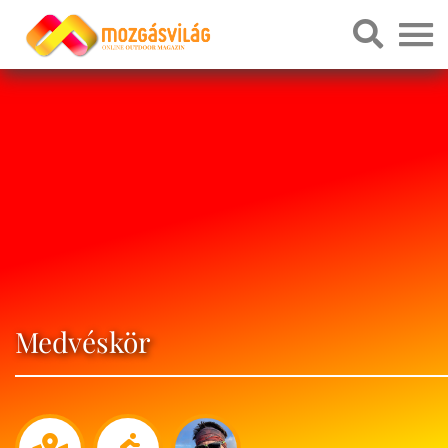
Medvéskör