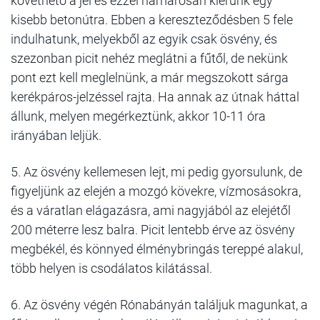
követhető a jel és ezzel hamarosan kiérünk egy
kisebb betonútra. Ebben a kereszteződésben 5 fele
indulhatunk, melyekből az egyik csak ösvény, és
szezonban picit nehéz meglátni a fűtől, de nekünk
pont ezt kell meglelnünk, a már megszokott sárga
kerékpáros-jelzéssel rajta. Ha annak az útnak háttal
állunk, melyen megérkeztünk, akkor 10-11 óra
irányában leljük.
5. Az ösvény kellemesen lejt, mi pedig gyorsulunk, de
figyeljünk az elején a mozgó kövekre, vízmosásokra,
és a váratlan elágazásra, ami nagyjából az elejétől
200 méterre lesz balra. Picit lentebb érve az ösvény
megbékél, és könnyed élménybringás tereppé alakul,
több helyen is csodálatos kilátással.
6. Az ösvény végén Rónabányán találjuk magunkat, a