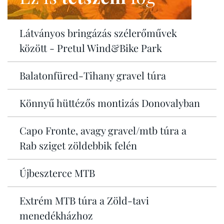
Látványos bringázás szélerőművek
között - Pretul Wind&Bike Park
Balatonfüred-Tihany gravel túra
Könnyű hüttézős montizás Donovalyban
Capo Fronte, avagy gravel/mtb túra a
Rab sziget zöldebbik felén
Újbeszterce MTB
Extrém MTB túra a Zöld-tavi
menedékházhoz