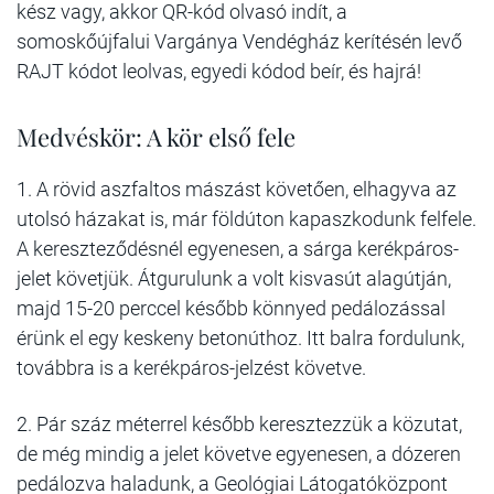
kész vagy, akkor QR-kód olvasó indít, a
somoskőújfalui Vargánya Vendégház kerítésén levő
RAJT kódot leolvas, egyedi kódod beír, és hajrá!
Medvéskör: A kör első fele
1. A rövid aszfaltos mászást követően, elhagyva az
utolsó házakat is, már földúton kapaszkodunk felfele.
A kereszteződésnél egyenesen, a sárga kerékpáros-
jelet követjük. Átgurulunk a volt kisvasút alagútján,
majd 15-20 perccel később könnyed pedálozással
érünk el egy keskeny betonúthoz. Itt balra fordulunk,
továbbra is a kerékpáros-jelzést követve.
2. Pár száz méterrel később keresztezzük a közutat,
de még mindig a jelet követve egyenesen, a dózeren
pedálozva haladunk, a Geológiai Látogatóközpont