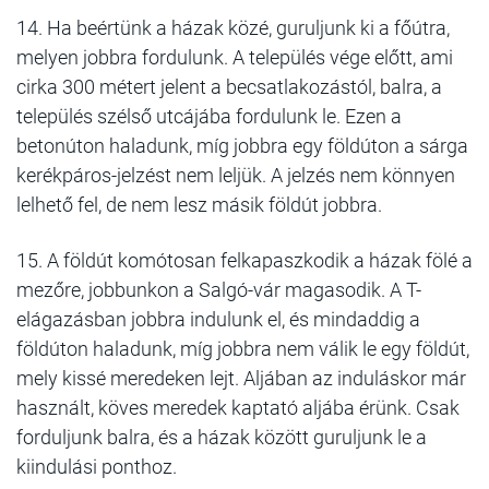
14. Ha beértünk a házak közé, guruljunk ki a főútra,
melyen jobbra fordulunk. A település vége előtt, ami
cirka 300 métert jelent a becsatlakozástól, balra, a
település szélső utcájába fordulunk le. Ezen a
betonúton haladunk, míg jobbra egy földúton a sárga
kerékpáros-jelzést nem leljük. A jelzés nem könnyen
lelhető fel, de nem lesz másik földút jobbra.
15. A földút komótosan felkapaszkodik a házak fölé a
mezőre, jobbunkon a Salgó-vár magasodik. A T-
elágazásban jobbra indulunk el, és mindaddig a
földúton haladunk, míg jobbra nem válik le egy földút,
mely kissé meredeken lejt. Aljában az induláskor már
használt, köves meredek kaptató aljába érünk. Csak
forduljunk balra, és a házak között guruljunk le a
kiindulási ponthoz.