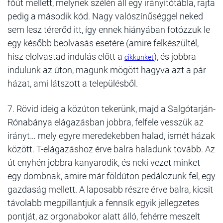
főút mellett, melynek szélén áll egy irányítótábla, rajta
pedig a második kód. Nagy valószínűséggel neked
sem lesz térerőd itt, így ennek hiányában fotózzuk le
egy később beolvasás esetére (amire felkészültél,
hisz elolvastad indulás előtt a
), és jobbra
cikkünket
indulunk az úton, magunk mögött hagyva azt a pár
házat, ami látszott a településből.
7. Rövid ideig a közúton tekerünk, majd a Salgótarján-
Rónabánya elágazásban jobbra, felfele vesszük az
irányt… mely egyre meredekebben halad, ismét házak
között. T-elágazáshoz érve balra haladunk tovább. Az
út enyhén jobbra kanyarodik, és neki vezet minket
egy dombnak, amire már földúton pedálozunk fel, egy
gazdaság mellett. A laposabb részre érve balra, kicsit
távolabb megpillantjuk a fennsík egyik jellegzetes
pontját, az orgonabokor alatt álló, fehérre meszelt