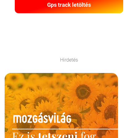
Gps track letöltés
Hirdetés
Ez is
tetszeni
fog