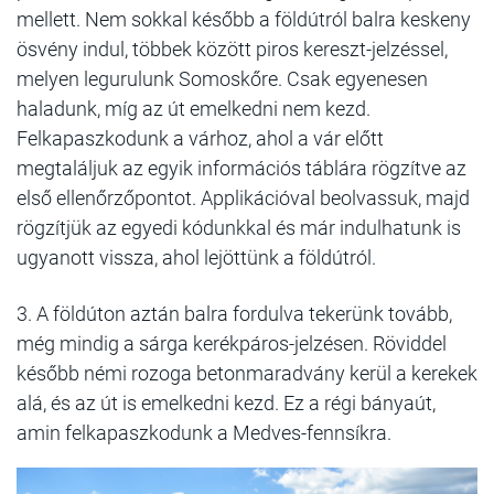
mellett. Nem sokkal később a földútról balra keskeny
ösvény indul, többek között piros kereszt-jelzéssel,
melyen legurulunk Somoskőre. Csak egyenesen
haladunk, míg az út emelkedni nem kezd.
Felkapaszkodunk a várhoz, ahol a vár előtt
megtaláljuk az egyik információs táblára rögzítve az
első ellenőrzőpontot. Applikációval beolvassuk, majd
rögzítjük az egyedi kódunkkal és már indulhatunk is
ugyanott vissza, ahol lejöttünk a földútról.
3. A földúton aztán balra fordulva tekerünk tovább,
még mindig a sárga kerékpáros-jelzésen. Röviddel
később némi rozoga betonmaradvány kerül a kerekek
alá, és az út is emelkedni kezd. Ez a régi bányaút,
amin felkapaszkodunk a Medves-fennsíkra.