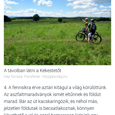
A távolban látni a Kékestetőt
Kép forrása: Paraferee - Mozgásvilág.hu
4. A fennsíkra érve aztán kitágul a világ körülöttünk.
Az aszfaltmaradványok ismét eltűnnek és földút
marad. Bár az út kacskaringózik, és néhol más,
jelzetlen földutak is becsatlakoznak, könnyen