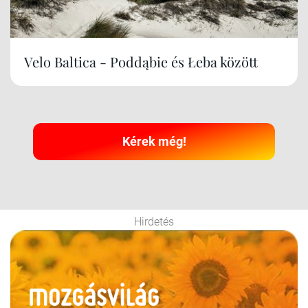
Velo Baltica - Poddąbie és Łeba között
Kérek még!
Hirdetés