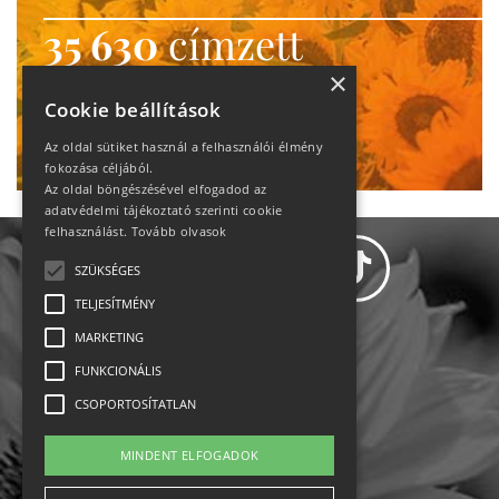
35 630
címzett
heti motiváció
×
Cookie beállítások
Ne maradj le!
Az oldal sütiket használ a felhasználói élmény
fokozása céljából.
Az oldal böngészésével elfogadod az
adatvédelmi tájékoztató szerinti cookie
felhasználást.
Tovább olvasok
SZÜKSÉGES
TELJESÍTMÉNY
MARKETING
Adatvédelem
FUNKCIONÁLIS
CSOPORTOSÍTATLAN
Állásajánlatok
MINDENT ELFOGADOK
Impresszum-kapcsolat