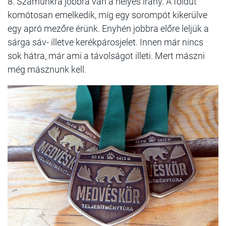
8. Számunkra jobbra van a helyes irány. A földút
komótosan emelkedik, míg egy sorompót kikerülve
egy apró mezőre érünk. Enyhén jobbra előre leljük a
sárga sáv- illetve kerékpárosjelet. Innen már nincs
sok hátra, már ami a távolságot illeti. Mert mászni
még másznunk kell.