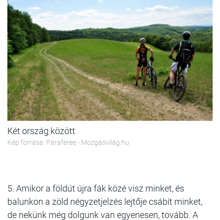
Két ország között
Kép forrása: Paraferee - Mozgásvilág.hu
5. Amikor a földút újra fák közé visz minket, és
balunkon a zöld négyzetjelzés lejtője csábít minket,
de nekünk még dolgunk van egyenesen, tovább. A