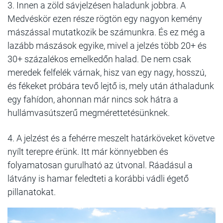
3. Innen a zöld sávjelzésen haladunk jobbra. A
Medvéskör ezen része rögtön egy nagyon kemény
mászással mutatkozik be számunkra. És ez még a
lazább mászások egyike, mivel a jelzés több 20+ és
30+ százalékos emelkedőn halad. De nem csak
meredek felfelék várnak, hisz van egy nagy, hosszú,
és fékeket próbára tevő lejtő is, mely után áthaladunk
egy fahídon, ahonnan már nincs sok hátra a
hullámvasútszerű megmérettetésünknek.
4. A jelzést és a fehérre meszelt határköveket követve
nyílt terepre érünk. Itt már könnyebben és
folyamatosan gurulható az útvonal. Ráadásul a
látvány is hamar feledteti a korábbi vádli égető
pillanatokat.