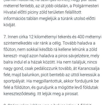
méterrel fentebb, az út jobb oldalán, a Polgármesteri
Hivatal előtti piciny zöld területen felállított
információs táblán megleljük a túránk utolsó előtti
kódját.
7. Innen cirka 12 kilométernyi tekerés és 400 méternyi
szintemelkedés vár ránk a célig. Tovább haladva a
főúton, nem sokkal később rá kellene lelnünk a zöld
kereszt- majd azon haladva a piros sávjelzésre, mely
balra indul el a házak között. Ha nem találjuk, nincs
nagy gond, csak pedálozzunk tovább, át Karancsalja
felé, majd balunkon, picit bentebb az úttól keressük a
sportpályát. Ha megpillantottuk, akkor forduljunk be
felé a földúton, és guruljunk a mögötte levő földutak
kereszteződéséig. Itt leljük meg a pirosat.