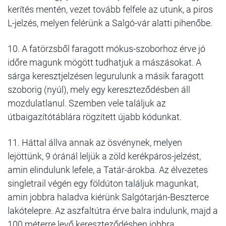
kerítés mentén, vezet tovább felfele az utunk, a piros
L-jelzés, melyen felérünk a Salgó-vár alatti pihenőbe.
10. A fatörzsből faragott mókus-szoborhoz érve jó
időre magunk mögött tudhatjuk a mászásokat. A
sárga keresztjelzésen legurulunk a másik faragott
szoborig (nyúl), mely egy kereszteződésben áll
mozdulatlanul. Szemben vele találjuk az
útbaigazítótáblára rögzített újabb kódunkat.
11. Háttal állva annak az ösvénynek, melyen
lejöttünk, 9 óránál leljük a zöld kerékpáros-jelzést,
amin elindulunk lefele, a Tatár-árokba. Az élvezetes
singletrail végén egy földúton találjuk magunkat,
amin jobbra haladva kiérünk Salgótarján-Beszterce
lakótelepre. Az aszfaltútra érve balra indulunk, majd a
100 méterre levő kereszteződésben jobbra