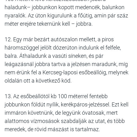
haladunk– jobbunkon kopott medencék, balunkon
nyaralók. Az úton kigurulunk a főútig, amin pár száz
méter erejére tekernünk kell – jobbra.
12. Egy már bezárt autószalon mellett, a piros
háromszöggel jelölt dózerúton indulunk el felfele,
balra. Áthaladunk a vasúti síneken, és pár
leágazásnál jobbra tartva a jelzésen maradunk, míg
nem érünk fel a Kercseg-laposi esőbeállóig, melynek
oldalán ott a következő kód.
13. Az esőbeállótól kb 100 méterrel fentebb
jobbunkon földút nyílik, kerékpáros-jelzéssel. Ezt kell
immáron követnünk, de legyünk óvatosak, mert
alattomos vízmosások szabdalják az utat, és több
meredek, de rövid mászást is tartalmaz.