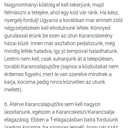
Nagyromhányi kilátóig el kell tekerjünk, majd
felmászni a tetejére, ahol egy kód vár ránk. Ha kész,
nyergelj-fordulj! Ugyanis a korábban már érintett zöld
négyzetjelzésen kell elindulnunk lefele. Könnyed
gurulással érünk be ezen az úton Karancsberény
házai közé. Innen már aszfalton pedálozunk, még
mindig lefele haladva, így jó tempóval haladhatunk.
Letérni nem kell, csak suhanjunk át a településen,
tovább Karancslapujtőre (sajnos a közkutakat nem
érdemes figyelni, mert le van szerelve mindnek a
karja, kocsma pedig nincs közvetlen az utunk
mellett).
6. Átérve Karancslapujtőre sem kell nagyon
lassítanunk, egészen a Karancskeszi/Karancsalja
elágazásig. Ebben a T-elágazásban balra fordulunk
(sarkon kocsma, ha szomjas lennél), hogy pár száz