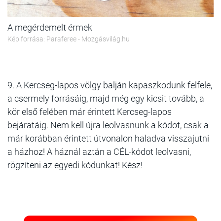
A megérdemelt érmek
Kép forrása: Paraferee - Mozgásvilág.hu
9. A Kercseg-lapos völgy balján kapaszkodunk felfele,
a csermely forrásáig, majd még egy kicsit tovább, a
kör első felében már érintett Kercseg-lapos
bejáratáig. Nem kell újra leolvasnunk a kódot, csak a
már korábban érintett útvonalon haladva visszajutni
a házhoz! A háznál aztán a CÉL-kódot leolvasni,
rögzíteni az egyedi kódunkat! Kész!