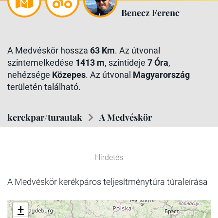
Benecz Ferenc
A Medvéskör hossza
63 Km
. Az útvonal
szintemelkedése
1413 m
, szintideje
7 Óra
,
nehézsége
Közepes
. Az útvonal
Magyarország
területén található.
kerekpar/turautak
A Medvéskör
Hirdetés
A Medvéskör kerékpáros teljesítménytúra túraleírása
+