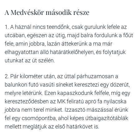
A Medvéskör második része
1. A háznál nincs teendőnk, csak gurulunk lefele az
utcában, egészen az útig, majd balra fordulunk a főút
fele, amin jobbra, lazán áttekerünk a ma már
elhagyatottan álló határátkelőhelyen, és folytatjuk
utunkat az út szélén.
2. Pár kilométer után, az úttal párhuzamosan a
balunkon futó vasúti síneket keresztezi egy dózerút,
melyre letérünk. Ezen kapaszkodunk felfele, míg egy
kereszteződésben az MK feliratú apró fa nyilacska
jobbra nem terel minket. Izzasztó mászással érünk
fel egy csomópontba, ahol képes útbaigazítótáblák
mellett meglátjuk az első határkövet is.