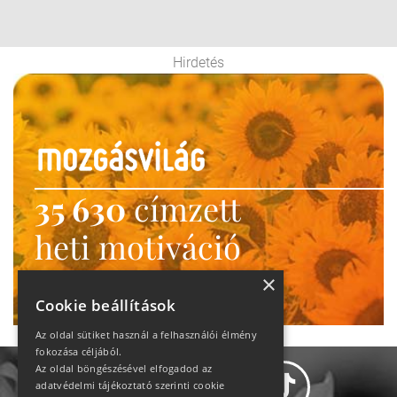
Hirdetés
35 630
címzett
heti motiváció
Ne maradj le!
×
Cookie beállítások
Az oldal sütiket használ a felhasználói élmény
fokozása céljából.
Az oldal böngészésével elfogadod az
adatvédelmi tájékoztató szerinti cookie