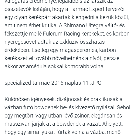
válogatás eredménye, legalábbis az látszik az
összetevők listáján, hogy a Tarmac Expert tervezői
egy olyan kerékpárt akartak kiengedni a kezük közül,
amit nem érhet kritika. A Shimano Ultegra váltó- és
fékszettje mellé Fulcrum Racing kerekeket, és karbon
nyeregcsövet adtak az exkluzív összhatás
érdekében. Esetleg egy magasperemes, karbon
kerékszettel tovább növelhetnénk a nívót, persze
akkor az árcédula sokkal komorabb volna.
specialized-tarmac-2016-naplas-11-.JPG
Különösen igényesek, dizájnosak és praktikusak a
vázban futó bowdenek be- és kivezető nyílásai. Sehol
egy megtört, vagy útban lévő zsinór, elegánsan és
masszívan járják át a bowdenek a vázat. Ahelyett,
hogy egy sima lyukat fúrtak volna a vázba, menő