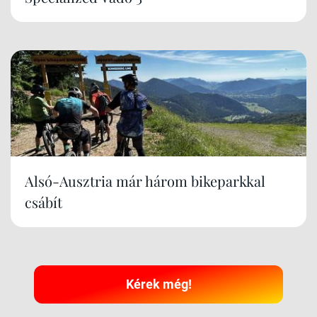
Alsó-Ausztria már három bikeparkkal
csábít
Kérek még!