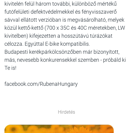
kivitelén felül három további, különböző mértékű
futófelületi defektvédelmekkel és fényvisszaverő
sávval ellátott verzióban is megvásárolható, melyek
közül kettő-kettő (700 x 35C és 40C méretekben, LW
kivitelben) kifejezetten a hosszútávú túrázókat
célozza. Egyúttal E-bike kompatibilis.
Budapesti kerékpárkölcsönzőben már bizonyított,
más, nevesebb konkurensekkel szemben - próbáld ki
Te is!
facebook.com/RubenaHungary
Hirdetés