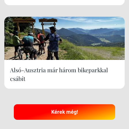
Alsó-Ausztria már három bikeparkkal
csábít
Kérek még!