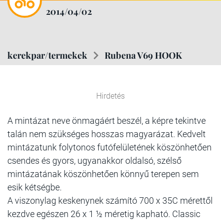
2014/04/02
kerekpar/termekek
Rubena V69 HOOK
Hirdetés
A mintázat neve önmagáért beszél, a képre tekintve
talán nem szükséges hosszas magyarázat. Kedvelt
mintázatunk folytonos futófelületének köszönhetően
csendes és gyors, ugyanakkor oldalsó, szélső
mintázatának köszönhetően könnyű terepen sem
esik kétségbe.
A viszonylag keskenynek számító 700 x 35C mérettől
kezdve egészen 26 x 1 ½ méretig kapható. Classic