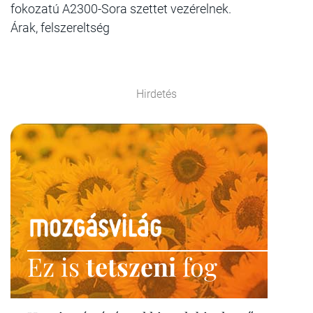
fokozatú A2300-Sora szettet vezérelnek.
Árak, felszereltség
Hirdetés
Ez is
tetszeni
fog