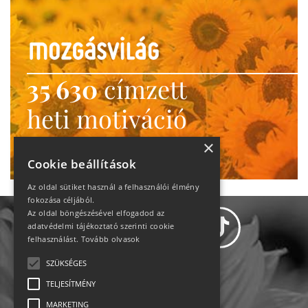
35 630
címzett
heti motiváció
Ne maradj le!
×
Cookie beállítások
Az oldal sütiket használ a felhasználói élmény
fokozása céljából.
Az oldal böngészésével elfogadod az
adatvédelmi tájékoztató szerinti cookie
felhasználást.
Tovább olvasok
SZÜKSÉGES
Adatvédelem
TELJESÍTMÉNY
MARKETING