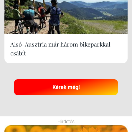
Alsó-Ausztria már három bikeparkkal
csábít
Kérek még!
Hirdetés