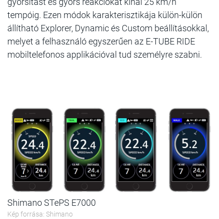
gyorsítást és gyors reakciókat kínál 25 km/h
tempóig. Ezen módok karakterisztikája külön-külön
állítható Explorer, Dynamic és Custom beállításokkal,
melyet a felhasználó egyszerűen az E-TUBE RIDE
mobiltelefonos applikációval tud személyre szabni.
Shimano STePS E7000
Kép forrása: Shimano