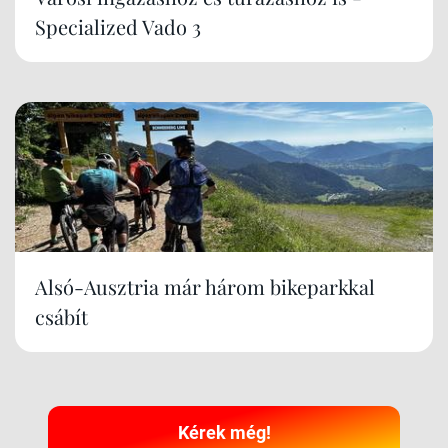
Specialized Vado 3
Alsó-Ausztria már három bikeparkkal
csábít
Kérek még!