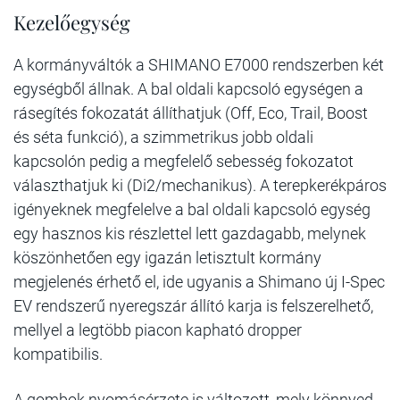
Kezelőegység
A kormányváltók a SHIMANO E7000 rendszerben két
egységből állnak. A bal oldali kapcsoló egységen a
rásegítés fokozatát állíthatjuk (Off, Eco, Trail, Boost
és séta funkció), a szimmetrikus jobb oldali
kapcsolón pedig a megfelelő sebesség fokozatot
választhatjuk ki (Di2/mechanikus). A terepkerékpáros
igényeknek megfelelve a bal oldali kapcsoló egység
egy hasznos kis részlettel lett gazdagabb, melynek
köszönhetően egy igazán letisztult kormány
megjelenés érhető el, ide ugyanis a Shimano új I-Spec
EV rendszerű nyeregszár állító karja is felszerelhető,
mellyel a legtöbb piacon kapható dropper
kompatibilis.
A gombok nyomásérzete is változott, mely könnyed