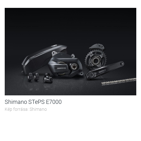
Shimano STePS E7000
Kép forrása: Shimano