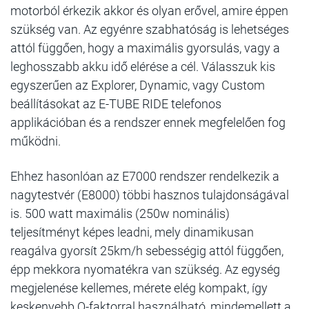
motorból érkezik akkor és olyan erővel, amire éppen
szükség van. Az egyénre szabhatóság is lehetséges
attól függően, hogy a maximális gyorsulás, vagy a
leghosszabb akku idő elérése a cél. Válasszuk kis
egyszerűen az Explorer, Dynamic, vagy Custom
beállításokat az E-TUBE RIDE telefonos
applikációban és a rendszer ennek megfelelően fog
működni.
Ehhez hasonlóan az E7000 rendszer rendelkezik a
nagytestvér (E8000) többi hasznos tulajdonságával
is. 500 watt maximális (250w nominális)
teljesítményt képes leadni, mely dinamikusan
reagálva gyorsít 25km/h sebességig attól függően,
épp mekkora nyomatékra van szükség. Az egység
megjelenése kellemes, mérete elég kompakt, így
keskenyebb Q-faktorral használható, mindemellett a