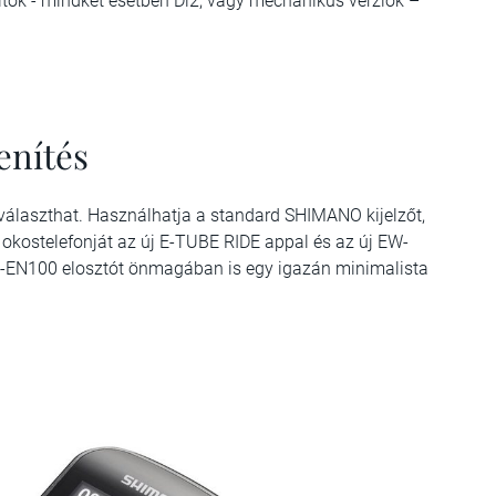
ltók - mindkét esetben Di2, vagy mechanikus verziók –
enítés
 választhat. Használhatja a standard SHIMANO kijelzőt,
 okostelefonját az új E-TUBE RIDE appal és az új EW-
W-EN100 elosztót önmagában is egy igazán minimalista