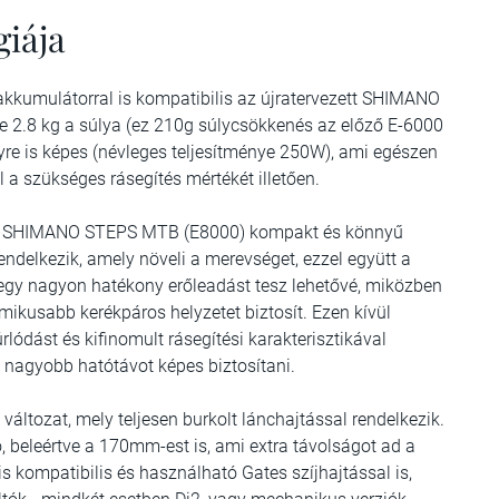
giája
akkumulátorral is kompatibilis az újratervezett SHIMANO
2.8 kg a súlya (ez 210g súlycsökkenés az előző E-6000
yre is képes (névleges teljesítménye 250W), ami egészen
a szükséges rásegítés mértékét illetően.
z a SHIMANO STEPS MTB (E8000) kompakt és könnyű
ndelkezik, amely növeli a merevséget, ezzel együtt a
y egy nagyon hatékony erőleadást tesz lehetővé, miközben
ikusabb kerékpáros helyzetet biztosít. Ezen kívül
rlódást és kifinomult rásegítési karakterisztikával
 nagyobb hatótávot képes biztosítani.
 változat, mely teljesen burkolt lánchajtással rendelkezik.
beleértve a 170mm-est is, ami extra távolságot ad a
is kompatibilis és használható Gates szíjhajtással is,