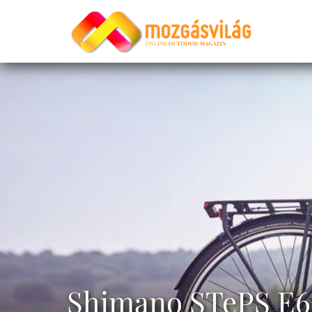
Shimano STePS E6