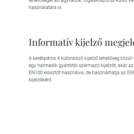
lehetőséget ad agyváltók, fogaskoszorús külső vá
használatára is.
Informatív kijelző megjel
A kerékpáros 4 különböző kijelző lehetőség közül
egy harmadik gyártótól származó kijelzőt, akár az
EN100 elosztót használva, de használhatja az E
kijelzőként.