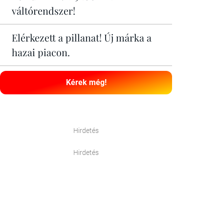
váltórendszer!
Elérkezett a pillanat! Új márka a
hazai piacon.
Kérek még!
Hirdetés
Hirdetés