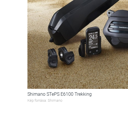
Shimano STePS E6100 Trekking
Kép forrása: Shimano