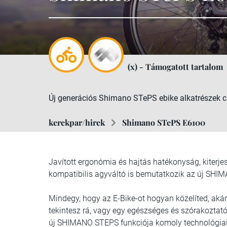
(x) - Támogatott tartalom
Új generációs Shimano STePS ebike alkatrészek c
kerekpar/hirek
Shimano STePS E6100
Javított ergonómia és hajtás hatékonyság, kiterje
kompatibilis agyváltó is bemutatkozik az új SHI
Mindegy, hogy az E-Bike-ot hogyan közelíted, akár
tekintesz rá, vagy egy egészséges és szórakozta
új SHIMANO STEPS funkciója komoly technológiai 