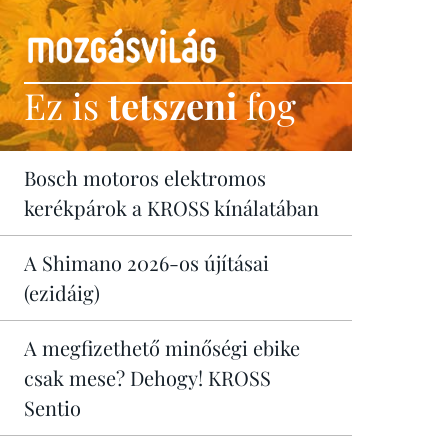
Ez is
tetszeni
fog
Bosch motoros elektromos
kerékpárok a KROSS kínálatában
A Shimano 2026-os újításai
(ezidáig)
A megfizethető minőségi ebike
csak mese? Dehogy! KROSS
Sentio