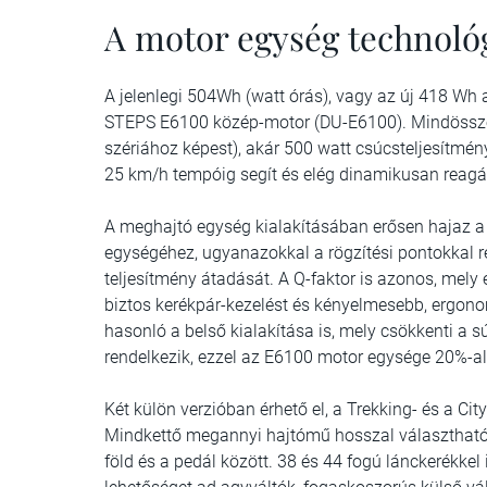
A motor egység technoló
A jelenlegi 504Wh (watt órás), vagy az új 418 Wh 
STEPS E6100 közép-motor (DU-E6100). Mindössze 
szériához képest), akár 500 watt csúcsteljesítmén
25 km/h tempóig segít és elég dinamikusan reagál 
A meghajtó egység kialakításában erősen haja
egységéhez, ugyanazokkal a rögzítési pontokkal re
teljesítmény átadását. A Q-faktor is azonos, mel
biztos kerékpár-kezelést és kényelmesebb, ergonom
hasonló a belső kialakítása is, mely csökkenti a sú
rendelkezik, ezzel az E6100 motor egysége 20%-al
Két külön verzióban érhető el, a Trekking- és a City
Mindkettő megannyi hajtómű hosszal választható, 
föld és a pedál között. 38 és 44 fogú lánckerékkel 