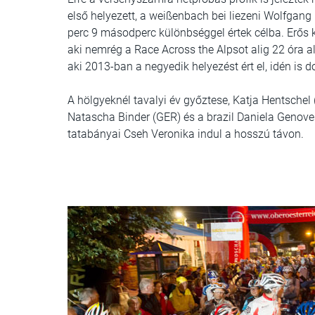
első helyezett, a weißenbach bei liezeni Wolfgan
perc 9 másodperc különbséggel értek célba. Erős k
aki nemrég a Race Across the Alpsot alig 22 óra ala
aki 2013-ban a negyedik helyezést ért el, idén is d
A hölgyeknél tavalyi év győztese, Katja Hentschel 
Natascha Binder (GER) és a brazil Daniela Genove
tatabányai Cseh Veronika indul a hosszú távon.