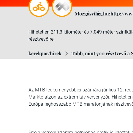
Mozgásvilág.hu;http://ww
Hihetetlen 211,3 kilométer és 7.049 méter szint
résztvevőire.
kerekpar/hirek
Több, mint 700 résztvevő a
Az MTB legkeményebbjei számára júnlius 12. regge
Marktplatzon az extrém táv versenyzői. Hihetetlen
Európa leghosszabb MTB maratonjának résztvevő
Erre a versenyszámra hétpróbás profik is jelezték 