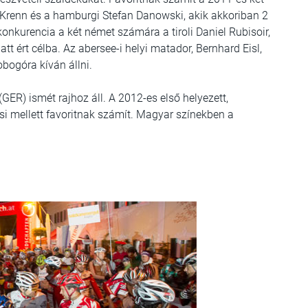
g Krenn és a hamburgi Stefan Danowski, akik akkoriban 2
onkurencia a két német számára a tiroli Daniel Rubisoir,
tt ért célba. Az abersee-i helyi matador, Bernhard Eisl,
obogóra kíván állni.
(GER) ismét rajhoz áll. A 2012-es első helyezett,
si mellett favoritnak számít. Magyar színekben a