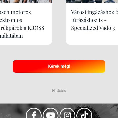
osch motoros
Városi ingázáshoz é
lektromos
túrázáshoz is -
erékpárok a KROSS
Specialized Vado 3
ínálatában
Kérek még!
Hirdetés