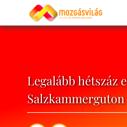
Legalább hétszáz e
Salzkammerguton