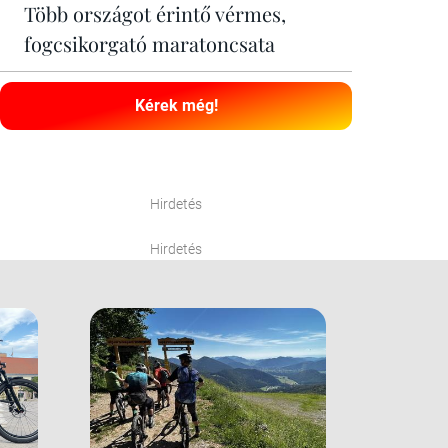
Több országot érintő vérmes,
fogcsikorgató maratoncsata
Kérek még!
Hirdetés
Hirdetés