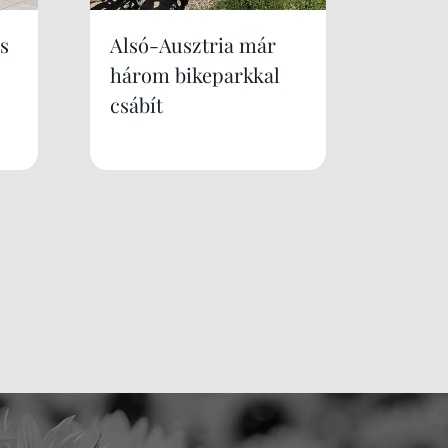
s
Alsó-Ausztria már
három bikeparkkal
csábít