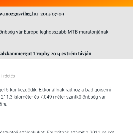
w.mozgasvilag.hu
2014/07/09
különbség vár Európa leghosszabb MTB maratonjának
 Salzkammergut Trophy 2014 extrém távján
Hirdetés
l 5-kor kezdődik. Ekkor állnak rajthoz a bad goiserni
 211,3 kilométer és 7.049 méter szintkülönbség vár
ire.
részvételi száldékukat. Favoritnak számít a 2011-es két