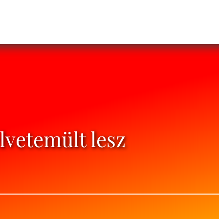
lvetemült lesz