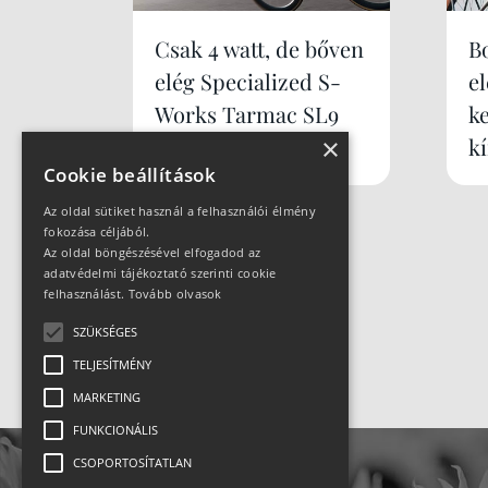
Csak 4 watt, de bőven
B
elég Specialized S-
e
Works Tarmac SL9
k
×
k
Cookie beállítások
Az oldal sütiket használ a felhasználói élmény
fokozása céljából.
Az oldal böngészésével elfogadod az
adatvédelmi tájékoztató szerinti cookie
felhasználást.
Tovább olvasok
SZÜKSÉGES
TELJESÍTMÉNY
MARKETING
FUNKCIONÁLIS
CSOPORTOSÍTATLAN