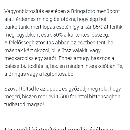
Vagyonbiztosítás esetében a Bringafotó menüpont
alatt érdemes mindig befotózni, hogy épp hol
parkoltunk, mert lopás esetén így a kár 85%-át térítik
meg, egyébként csak 50% a kártérítési összeg.
A felelősségbiztosítás abban az esetben térít, ha
másnak kárt okozol, pl. elütsz valakit, vagy
megkarcolsz egy autót. Ehhez amúgy hasznos a
balesetbiztosítás is, hiszen minden interakcióban Te,
a Bringás vagy a legfontosabb!
Szóval töltsd le az appot, és győződj meg róla, hogy
megéri, hiszen már évi 1 500 forinttól biztonságban
tudhatod magad!
Használd biztosításod megkötéséhez a