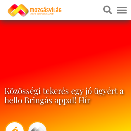
Közösségi tekerés egy jó ügyért a
hello Bringás appal! Hír