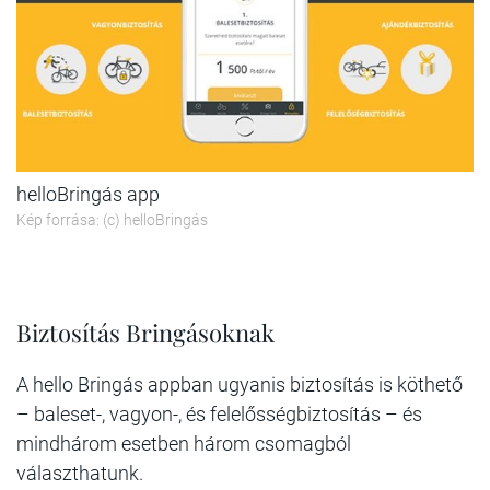
helloBringás app
Kép forrása: (c) helloBringás
Biztosítás Bringásoknak
A hello Bringás appban ugyanis biztosítás is köthető
– baleset-, vagyon-, és felelősségbiztosítás – és
mindhárom esetben három csomagból
választhatunk.