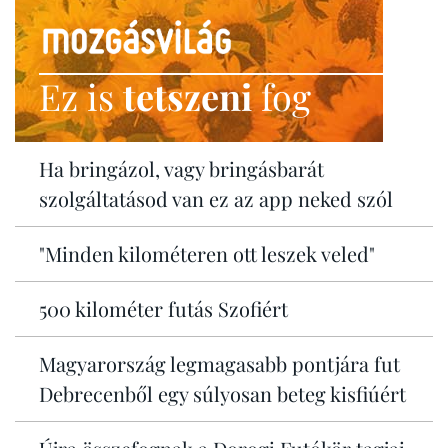
Ez is
tetszeni
fog
Ha bringázol, vagy bringásbarát
szolgáltatásod van ez az app neked szól
"Minden kilométeren ott leszek veled"
500 kilométer futás Szofiért
Magyarország legmagasabb pontjára fut
Debrecenből egy súlyosan beteg kisfiúért