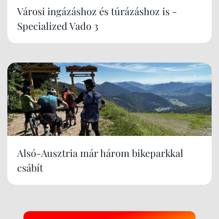
Városi ingázáshoz és túrázáshoz is -
Specialized Vado 3
Alsó-Ausztria már három bikeparkkal
csábít