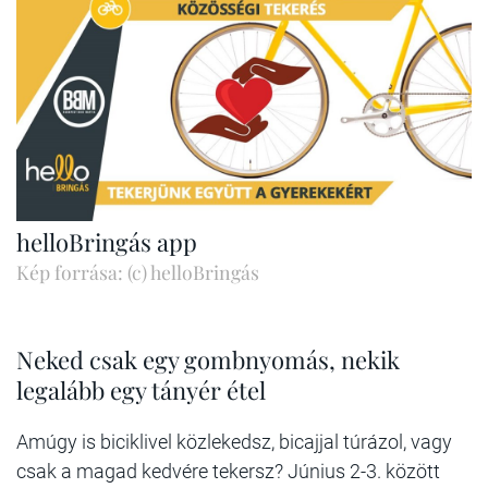
helloBringás app
Kép forrása: (c) helloBringás
Neked csak egy gombnyomás, nekik
legalább egy tányér étel
Amúgy is biciklivel közlekedsz, bicajjal túrázol, vagy
csak a magad kedvére tekersz? Június 2-3. között