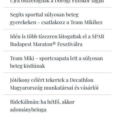
Újra összefognak a Dorogi Futókör tagjai
Segíts sporttal súlyosan beteg
gyerekeken - csatlakozz a Team Mikihez
Idén is több tízezren látogattak el a SPAR
Budapest Maraton® Fesztiválra
Team Miki - sportcsapata lett a súlyosan
beteg kisfiúnak
Jótékony célért tekertek a Decathlon
Magyarország munkatársai és vásárlói
RideKálmán: ha hétfő, akkor
adománybringa