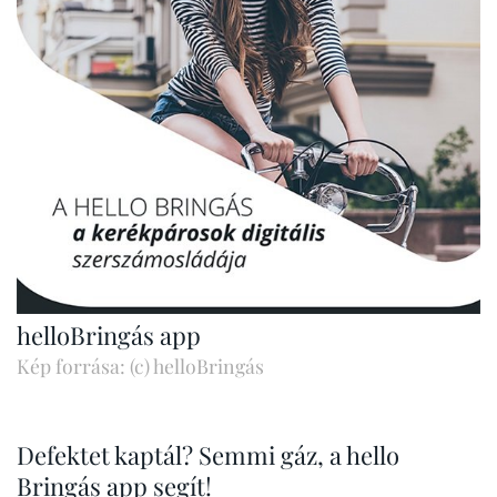
helloBringás app
Kép forrása: (c) helloBringás
Defektet kaptál? Semmi gáz, a hello
Bringás app segít!