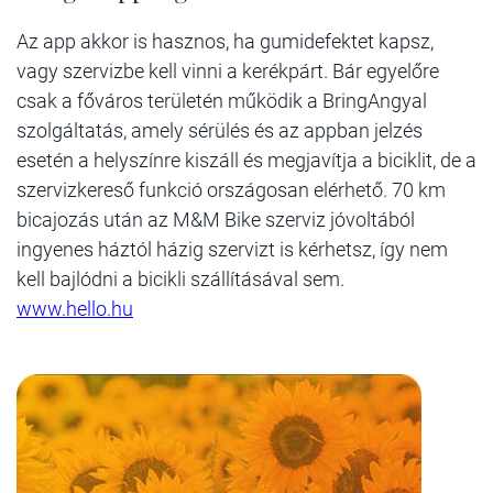
Az app akkor is hasznos, ha gumidefektet kapsz,
vagy szervizbe kell vinni a kerékpárt. Bár egyelőre
csak a főváros területén működik a BringAngyal
szolgáltatás, amely sérülés és az appban jelzés
esetén a helyszínre kiszáll és megjavítja a biciklit, de a
szervizkereső funkció országosan elérhető. 70 km
bicajozás után az M&M Bike szerviz jóvoltából
ingyenes háztól házig szervizt is kérhetsz, így nem
kell bajlódni a bicikli szállításával sem.
www.hello.hu