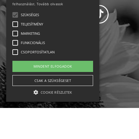
felhasználást.
Tovább olvasok
SZÜKSÉGES
TELJESÍTMÉNY
MARKETING
Adatvédelem
FUNKCIONÁLIS
CSOPORTOSÍTATLAN
Állásajánlatok
MINDENT ELFOGADOK
Impresszum-kapcsolat
CSAK A SZÜKSÉGESET
Jogi nyilatkozat
COOKIE RÉSZLETEK
Rólunk
English
Szükséges
Teljesítmény
Marketing
Funkcionális
Csoportosítatlan
Ebike
Osztrák sípályák
Magyar sípályák
A szükséges kategóriába eső sütik a weboldal