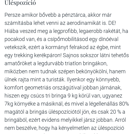
Üléspozíció
Persze amikor bővebb a pénztárca, akkor már
számításba lehet venni az aerodinamikát is. DE!
Hiába veszed meg a legprofibb, legaerobb rakétát, ha
pocakod van, és a csípőmobilitásod egy dínóéval
vetekszik, ezért a kormányt felrakod az égbe, mint
egy trekking kerékpáron! Sajnos sokszor látni tehetős
amatőröket a legdurvább triatlon bringákon,
miközben nem tudnak szépen bekönyökölni, hanem
ülnek rajta mint a turisták. Ilyenkor egy könnyebb,
komfort geometriás országútival jobban járnának,
hiszen egy csúcs tri bringa 9 kg körül van, ugyanez
7kg környéke a másiknál, és mivel a légellenállás 80%
magától a bringás üléspozíciótól jön, és csak 20 % a
bringából, ezért evidens melyikkel jársz jobban. Arról
nem beszélve, hogy ha kényelmetlen az üléspozíció