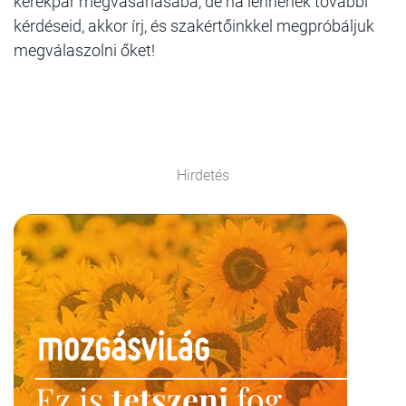
kerékpár megvásárlásába, de ha lennének további
kérdéseid, akkor írj, és szakértőinkkel megpróbáljuk
megválaszolni őket!
Hirdetés
Ez is
tetszeni
fog