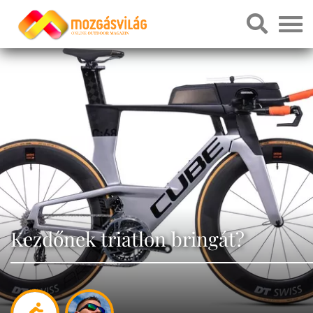
Kezdőnek triatlon bringát?