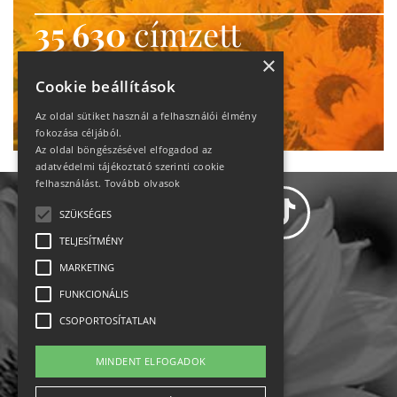
35 630
címzett
heti motiváció
×
Cookie beállítások
Ne maradj le!
Az oldal sütiket használ a felhasználói élmény
fokozása céljából.
Az oldal böngészésével elfogadod az
adatvédelmi tájékoztató szerinti cookie
felhasználást.
Tovább olvasok
SZÜKSÉGES
TELJESÍTMÉNY
MARKETING
Adatvédelem
FUNKCIONÁLIS
CSOPORTOSÍTATLAN
Állásajánlatok
MINDENT ELFOGADOK
Impresszum-kapcsolat