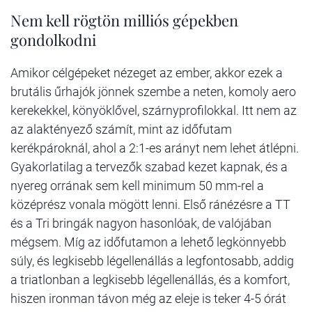
Nem kell rögtön milliós gépekben
gondolkodni
Amikor célgépeket nézeget az ember, akkor ezek a
brutális űrhajók jönnek szembe a neten, komoly aero
kerekekkel, könyöklővel, szárnyprofilokkal. Itt nem az
az alaktényező számít, mint az időfutam
kerékpároknál, ahol a 2:1-es arányt nem lehet átlépni.
Gyakorlatilag a tervezők szabad kezet kapnak, és a
nyereg orrának sem kell minimum 50 mm-rel a
középrész vonala mögött lenni. Első ránézésre a TT
és a Tri bringák nagyon hasonlóak, de valójában
mégsem. Míg az időfutamon a lehető legkönnyebb
súly, és legkisebb légellenállás a legfontosabb, addig
a triatlonban a legkisebb légellenállás, és a komfort,
hiszen ironman távon még az eleje is teker 4-5 órát