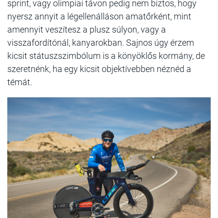
sprint, vagy olimpiai távon pedig nem biztos, hogy
nyersz annyit a légellenálláson amatőrként, mint
amennyit veszítesz a plusz súlyon, vagy a
visszafordítónál, kanyarokban. Sajnos úgy érzem
kicsit státuszszimbólum is a könyöklős kormány, de
szeretnénk, ha egy kicsit objektívebben néznéd a
témát.