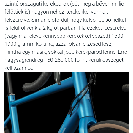
szintű országúti kerékpárok (sőt még a bőven millió
fölöttiek is) nagyon nehéz kerekekkel vannak
felszerelve. Simán előfordul, hogy külső+belső nélkül
is felülről verik a 2 kg-ot párban! Ha ezeket lecseréled
(vagy már eleve könnyebb kerekekkel veszed) 1600-
1700 gramm körülire, azzal olyan érzésed lesz,
mintha egy másik, sokkal jobb kerékpárod lenne. Erre
nagyságrendileg 150-250.000 forint körüli összeget
kell szánnod.