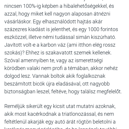
nincsen 100%-ig képben a hibalehetőségekkel, és
azzal, hogy miket kell nagyon alaposan átnézni
vásárláskor. Egy elhasználódott hajtás akár
százezres kiadást is jelenthet, és egy 1000 forintos
eszközzel, illetve némi tudással simán kiszúrható.
Javított volt-e a karbon váz (ami itthon elég rossz
szokás)? Ehhez is szakavatott szemek kellenek.
Szóval amennyiben te, vagy az ismerettségi
körödben valaki nem profi a témában, akkor nehéz
dolgod lesz. Vannak boltok akik foglalkoznak
beszámított bicók újra eladásával, ott nagyobb
biztonságban leszel, feltéve, hogy találsz megfelelőt.
Reméljük sikerült egy kicsit utat mutatni azoknak,
akik most kacérkodnak a triatlonozással, és nem
feltétlenül akarják egy autó árát rögtön beletolni a