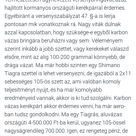
hajlított kormányos országúti kerékpárral érdemes.
Egyébiránt a versenyszabályzat 47. §-a is leírja
pontosan mik vonatkoznak rá. Nagy viták dúlnak
azzal kapcsolatban, hogy szüksége-e egyből karbon
vázas bringára beruházni vagy sem. Véleményem
szerint inkább a jobb szettet, vagy kerekeket válaszd
elsőre, mint az alig 100-200 grammal könnyebb, de
drága vázat. Ma már hobbi szinten egy Shimano
Tiagra szettel is lehet versenyezni, de igazából a 2x11
sebességes 105-ös szett az, ami valóban komoly
teljesítményt nyújt, és ha már komolyabb
eredményeid vannak, akkor is ki tud szolgálni. Karbon
vázas kerékpárt akkor érdemes venni, ha már aero-
ban tudsz gondolkodni. Ma egy Tiagrás, aluvázas
országúti 4-500.000 Ft-ba kerül, ugyanez 105-össel
nagyságrendileg 700.000. Igen, ez rengeteg pénz, de