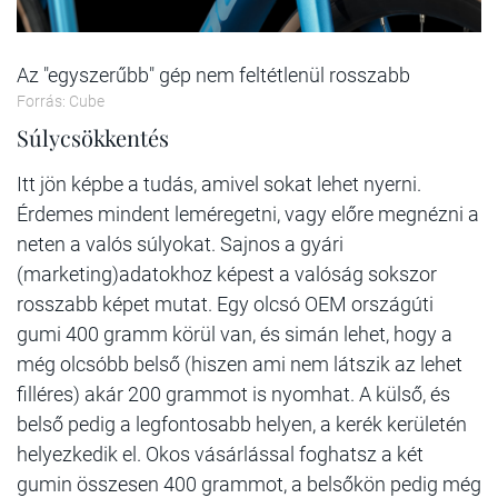
Az "egyszerűbb" gép nem feltétlenül rosszabb
Forrás: Cube
Súlycsökkentés
Itt jön képbe a tudás, amivel sokat lehet nyerni.
Érdemes mindent leméregetni, vagy előre megnézni a
neten a valós súlyokat. Sajnos a gyári
(marketing)adatokhoz képest a valóság sokszor
rosszabb képet mutat. Egy olcsó OEM országúti
gumi 400 gramm körül van, és simán lehet, hogy a
még olcsóbb belső (hiszen ami nem látszik az lehet
filléres) akár 200 grammot is nyomhat. A külső, és
belső pedig a legfontosabb helyen, a kerék kerületén
helyezkedik el. Okos vásárlással foghatsz a két
gumin összesen 400 grammot, a belsőkön pedig még