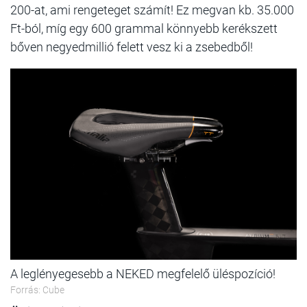
200-at, ami rengeteget számít! Ez megvan kb. 35.000
Ft-ból, míg egy 600 grammal könnyebb kerékszett
bőven negyedmillió felett vesz ki a zsebedből!
A leglényegesebb a NEKED megfelelő üléspozíció!
Forrás: Cube