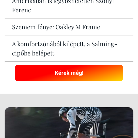
Amerikában is legyőzhetetlen Szőnyi
Ferenc
Szemem fénye: Oakley M Frame
A komfortzónából kilépett, a Salming-
cipőbe belépett
Kérek még!