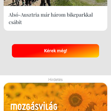
Alsó-Ausztria már három bikeparkkal
csábít
Kérek még!
Hirdetés