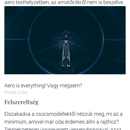
aero testhelyzetben, az amatőrökről nem is beszélve.
Aero is everything! Vagy mégsem?
Forrás: Cube
Felszereltség
Elszakadva a csúcsmodellektől nézzük meg, mi az a
minimum, amivel már oda érdemes állni a rajthoz?
Természetesen úgynevezett versenybringával, azaz