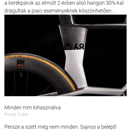
a kerékpárok az elmúlt 2 évben alsó hangon 30%-kal
drágultak a piaci eseményeknek köszönhetően…
Minden mm kihasználva
Forrás: Cube
Persze a szett még nem minden. Sajnos a belépő