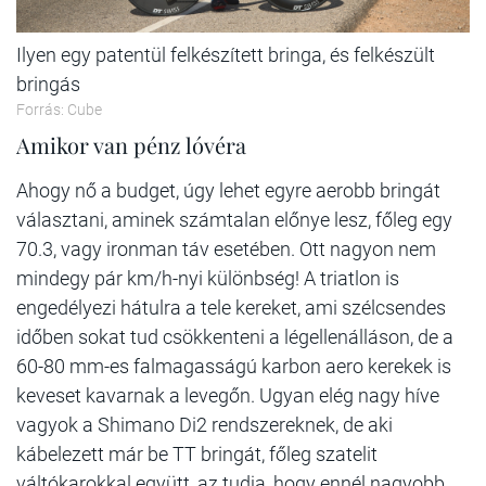
Ilyen egy patentül felkészített bringa, és felkészült
bringás
Forrás: Cube
Amikor van pénz lóvéra
Ahogy nő a budget, úgy lehet egyre aerobb bringát
választani, aminek számtalan előnye lesz, főleg egy
70.3, vagy ironman táv esetében. Ott nagyon nem
mindegy pár km/h-nyi különbség! A triatlon is
engedélyezi hátulra a tele kereket, ami szélcsendes
időben sokat tud csökkenteni a légellenálláson, de a
60-80 mm-es falmagasságú karbon aero kerekek is
keveset kavarnak a levegőn. Ugyan elég nagy híve
vagyok a Shimano Di2 rendszereknek, de aki
kábelezett már be TT bringát, főleg szatelit
váltókarokkal együtt, az tudja, hogy ennél nagyobb