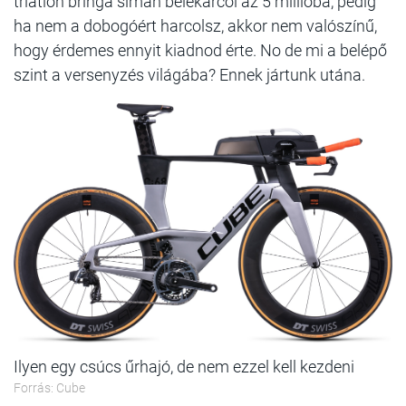
triatlon bringa simán belekarcol az 5 millióba, pedig
ha nem a dobogóért harcolsz, akkor nem valószínű,
hogy érdemes ennyit kiadnod érte. No de mi a belépő
szint a versenyzés világába? Ennek jártunk utána.
Ilyen egy csúcs űrhajó, de nem ezzel kell kezdeni
Forrás: Cube