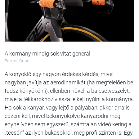
A kormány mindig sok vitát generál
Forrás: Cube
A könyöklő egy nagyon érdekes kérdés, mivel
nagyban javítja az aerodinamikát (ha megfelelően be
tudsz könyökölni), ellenben növeli a balesetveszélyt,
mivel a fékkarokhoz vissza le kell nyúlni a kormányra.
Ha sok a kanyar, vagy lejtő a pályában, akkor arra is
edzeni kell, mivel bekönyökölve kanyarodni még
enyhe ívben sem egyszerű, számtalan videó kering a
„tecsőn” az ilyen bukásokról, még profi szinten is. Egy