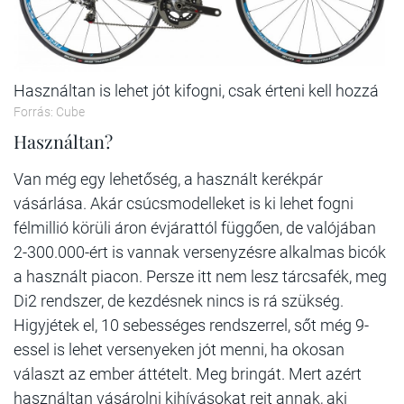
Használtan is lehet jót kifogni, csak érteni kell hozzá
Forrás: Cube
Használtan?
Van még egy lehetőség, a használt kerékpár
vásárlása. Akár csúcsmodelleket is ki lehet fogni
félmillió körüli áron évjárattól függően, de valójában
2-300.000-ért is vannak versenyzésre alkalmas bicók
a használt piacon. Persze itt nem lesz tárcsafék, meg
Di2 rendszer, de kezdésnek nincs is rá szükség.
Higyjétek el, 10 sebességes rendszerrel, sőt még 9-
essel is lehet versenyeken jót menni, ha okosan
választ az ember áttételt. Meg bringát. Mert azért
használtan vásárolni kihívásokat rejt annak, aki