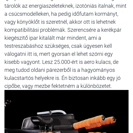
tárolók az energiaszeleteknek, izotóniás italnak, mint
a csúcsmodelleken, ha pedig időfutam kormányt,
vagy könyöklőt is szeretnél, akkor ott is lehetnek
kompatibilitási problémák. Szerencsére a kerékpár
kiegészítő ipar kitalált már mindent, ami a
testreszabáshoz szükséges, csak ügyesen kell
válogatni itt is, mert gyorsan el lehet szórni egy
kisebb vagyont. Lesz 25.000-ért is aero kulacs, de
meg tudod oldani párezerből is a hagyományos
kulacstartós helyekre is. Én biztosan inkább egy jó
cipőbe, vagy mezbe fektetném a különbözetet.