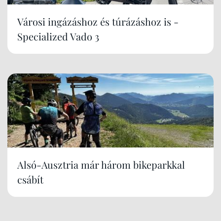
Városi ingázáshoz és túrázáshoz is -
Specialized Vado 3
Alsó-Ausztria már három bikeparkkal
csábít