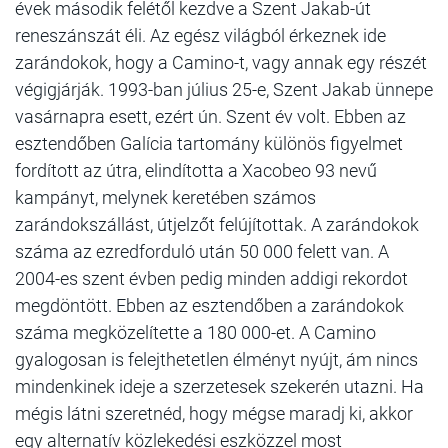
évek második felétől kezdve a Szent Jakab-út
reneszánszát éli. Az egész világból érkeznek ide
zarándokok, hogy a Camino-t, vagy annak egy részét
végigjárják. 1993-ban július 25-e, Szent Jakab ünnepe
vasárnapra esett, ezért ún. Szent év volt. Ebben az
esztendőben Galícia tartomány különös figyelmet
fordított az útra, elindította a Xacobeo 93 nevű
kampányt, melynek keretében számos
zarándokszállást, útjelzőt felújítottak. A zarándokok
száma az ezredforduló után 50 000 felett van. A
2004-es szent évben pedig minden addigi rekordot
megdöntött. Ebben az esztendőben a zarándokok
száma megközelítette a 180 000-et. A Camino
gyalogosan is felejthetetlen élményt nyújt, ám nincs
mindenkinek ideje a szerzetesek szekerén utazni. Ha
mégis látni szeretnéd, hogy mégse maradj ki, akkor
egy alternatív közlekedési eszközzel most