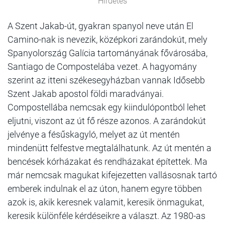
Hirdetés
A Szent Jakab-út, gyakran spanyol neve után El
Camino-nak is nevezik, középkori zarándokút, mely
Spanyolország Galícia tartományának fővárosába,
Santiago de Compostelába vezet. A hagyomány
szerint az itteni székesegyházban vannak Idősebb
Szent Jakab apostol földi maradványai.
Compostellába nemcsak egy kiindulópontból lehet
eljutni, viszont az út fő része azonos. A zarándokút
jelvénye a fésűskagyló, melyet az út mentén
mindenütt felfestve megtalálhatunk. Az út mentén a
bencések kórházakat és rendházakat építettek. Ma
már nemcsak magukat kifejezetten vallásosnak tartó
emberek indulnak el az úton, hanem egyre többen
azok is, akik keresnek valamit, keresik önmagukat,
keresik különféle kérdéseikre a választ. Az 1980-as