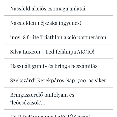
Nassfeld akciós csomagajánlatai
Nassfelden 1 éjszaka ingyenes!
inov-8 f-lite Triathlon akció partneráron
Silva Luxeon - Led fejlámpa AKCIÓ!
Használt gumi- és bringa beszámítás
Szekszárdi Kerékpáros Nap-700-as siker
Bringaszerelő tanfolyam és
"leócsózások"...
LX II fejlámpa most AKCIÓS áron!