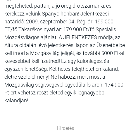
megteheted: pattanj a jó öreg drótszamárra, és
kerekezz velünk Spanyolhonban! Jelentkezési
határidő: 2009. szeptember 04. Régi ár: 199.000
FT/fő Takarékos nyári ár: 179.900 Ft/fő Speciális
Mozgásvilágos ajánlat: A JELENTKEZÉS módja, az
Altura oldalán lévő jelentkezési lapon az Üzenetbe be
kell írnod a Mozgásvilág jeligét, és további 5000 Ft-al
kevesebbet kell fizetned! Ez egy különleges, és
egyszeri lehetőség. Két hetes felejthetetlen kaland,
életre szóló élmény! Ne habozz, mert most a
Mozgásvilág segítségével egyedülálló áron: 174.900
Ft-ért vehetsz részt életed egyik legnagyobb
kalandján!
Hirdetés