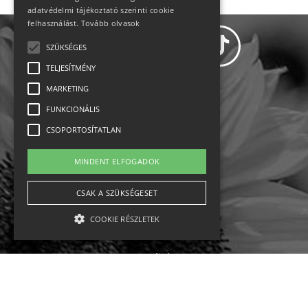
adatvédelmi tájékoztató szerinti cookie
felhasználást.
Tovább olvasok
SZÜKSÉGES
TELJESÍTMÉNY
MARKETING
Adatvédelem
FUNKCIONÁLIS
CSOPORTOSÍTATLAN
Állásajánlatok
MINDENT ELFOGADOK
Impresszum-kapcsolat
CSAK A SZÜKSÉGESET
Jogi nyilatkozat
COOKIE RÉSZLETEK
Rólunk
English
Szükséges
Teljesítmény
Marketing
Funkcionális
Csoportosítatlan
Ebike
Osztrák sípályák
Magyar sípályák