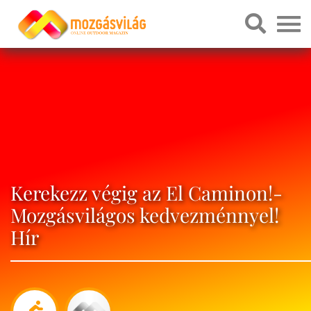
Kerekezz végig az El Caminon!-
Mozgásvilágos kedvezménnyel!
Hír