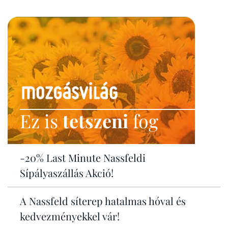
Ez is
tetszeni
fog
-20% Last Minute Nassfeldi
Sípályaszállás Akció!
A Nassfeld síterep hatalmas hóval és
kedvezményekkel vár!