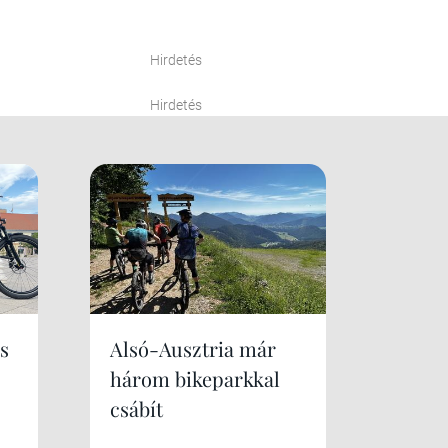
Hirdetés
Hirdetés
s
Alsó-Ausztria már
három bikeparkkal
csábít