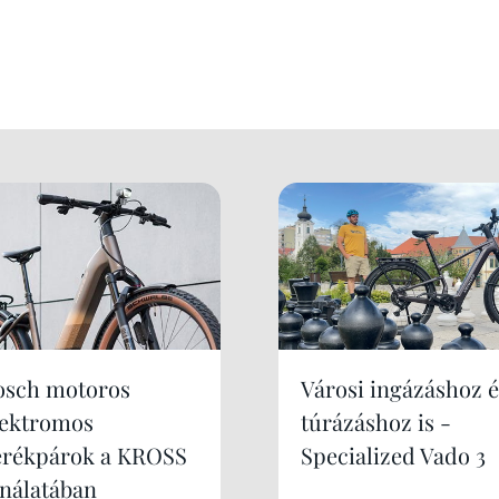
osch motoros
Városi ingázáshoz é
lektromos
túrázáshoz is -
erékpárok a KROSS
Specialized Vado 3
ínálatában