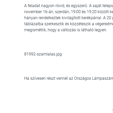
A feladat nagyon rövid, és egyszerű. A saját tele
november 16-án, szerdán, 19:00 és 19:20 között ke
hányan rendelkeztek kivilágított kerékpárral. A 2
táblázatba szerkesztik és közzéteszik a végeredm
megismétlik, hogy a változás is látható legyen.
81992-szamlalas.jpg
Ha szívesen részt vennél az Országos Lámpaszámlá