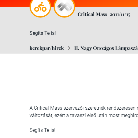
Critical Mass
2011/11/15
Segíts Te is!
kerekpar/hirek
II. Nagy Országos Lámpaszá
A Critical Mass szervezői szeretnék rendszeresen 
változását, ezért a tavaszi első után most megh
Segíts Te is!