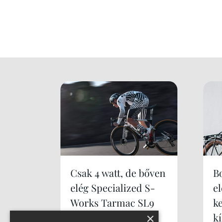
Csak 4 watt, de bőven
B
elég Specialized S-
e
Works Tarmac SL9
k
×
k