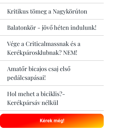
Kritikus tömeg a Nagykörúton
Balatonkör - jövő héten indulunk!
Vége a Criticalmassnak és a
Kerékpárosklubnak? NEM!
Amatőr bicajos csaj első
pedálcsapásai!
Hol mehet a biciklis?-
Kerékpársáv nélkül
Kérek még!