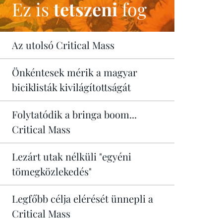
Ez is
tetszeni
fog
Az utolsó Critical Mass
Önkéntesek mérik a magyar
biciklisták kivilágítottságát
Folytatódik a bringa boom...
Critical Mass
Lezárt utak nélküli "egyéni
tömegközlekedés"
Legfőbb célja elérését ünnepli a
Critical Mass