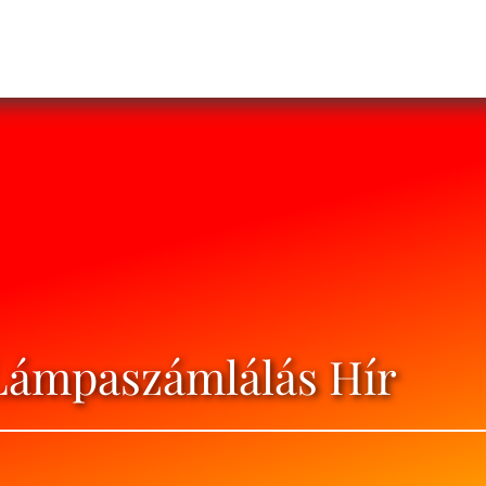
 Lámpaszámlálás Hír