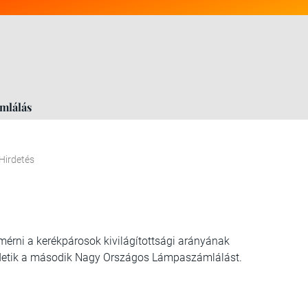
mlálás
Hirdetés
mérni a kerékpárosok kivilágítottsági arányának
irdetik a második Nagy Országos Lámpaszámlálást.