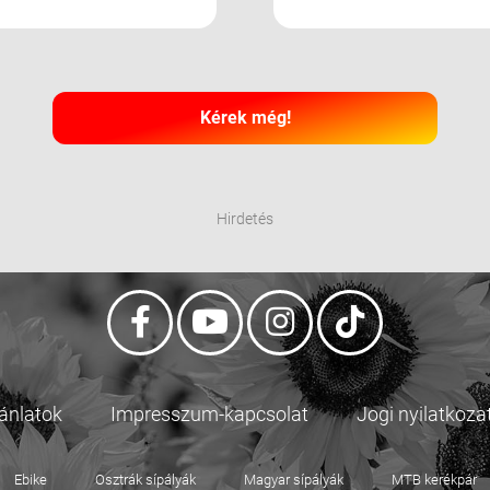
Kérek még!
Hirdetés
jánlatok
Impresszum-kapcsolat
Jogi nyilatkoza
Ebike
Osztrák sípályák
Magyar sípályák
MTB kerékpár