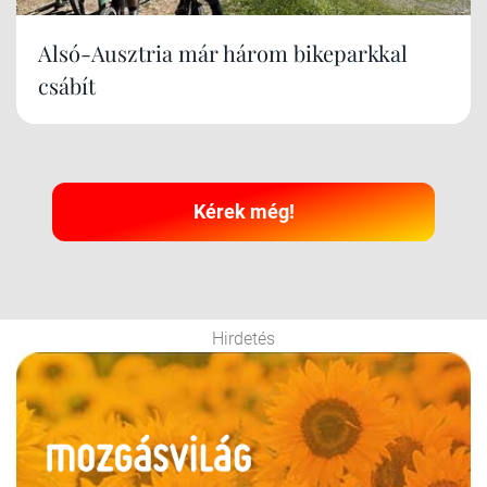
Alsó-Ausztria már három bikeparkkal
csábít
Kérek még!
Hirdetés