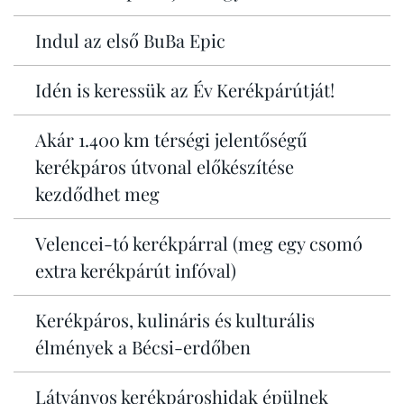
Indul az első BuBa Epic
Idén is keressük az Év Kerékpárútját!
Akár 1.400 km térségi jelentőségű
kerékpáros útvonal előkészítése
kezdődhet meg
Velencei-tó kerékpárral (meg egy csomó
extra kerékpárút infóval)
Kerékpáros, kulináris és kulturális
élmények a Bécsi-erdőben
Látványos kerékpároshidak épülnek