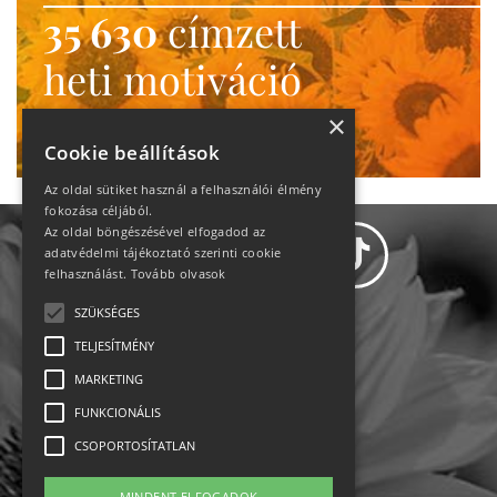
35 630
címzett
heti motiváció
Ne maradj le!
×
Cookie beállítások
Az oldal sütiket használ a felhasználói élmény
fokozása céljából.
Az oldal böngészésével elfogadod az
adatvédelmi tájékoztató szerinti cookie
felhasználást.
Tovább olvasok
SZÜKSÉGES
Adatvédelem
TELJESÍTMÉNY
MARKETING
Állásajánlatok
FUNKCIONÁLIS
Impresszum-kapcsolat
CSOPORTOSÍTATLAN
MINDENT ELFOGADOK