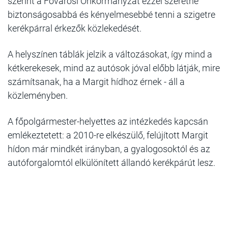
szerint a Fővárosi Önkormányzat ezzel szeretné
biztonságosabbá és kényelmesebbé tenni a szigetre
kerékpárral érkezők közlekedését.
A helyszínen táblák jelzik a változásokat, így mind a
kétkerekesek, mind az autósok jóval előbb látják, mire
számítsanak, ha a Margit hídhoz érnek - áll a
közleményben.
A főpolgármester-helyettes az intézkedés kapcsán
emlékeztetett: a 2010-re elkészülő, felújított Margit
hídon már mindkét irányban, a gyalogosoktól és az
autóforgalomtól elkülönített állandó kerékpárút lesz.