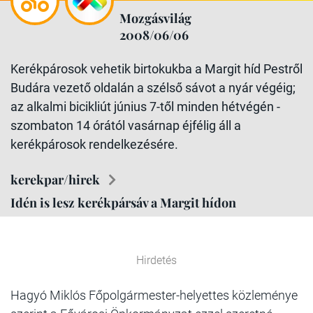
Mozgásvilág
2008/06/06
Kerékpárosok vehetik birtokukba a Margit híd Pestről
Budára vezető oldalán a szélső sávot a nyár végéig;
az alkalmi bicikliút június 7-től minden hétvégén -
szombaton 14 órától vasárnap éjfélig áll a
kerékpárosok rendelkezésére.
kerekpar/hirek
Idén is lesz kerékpársáv a Margit hídon
Hirdetés
Hagyó Miklós Főpolgármester-helyettes közleménye