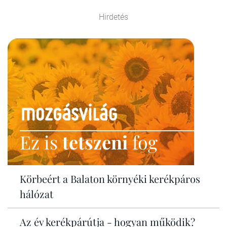
Hirdetés
Ez is
tetszeni
fog
Körbeért a Balaton környéki kerékpáros
hálózat
Az év kerékpárútja - hogyan működik?