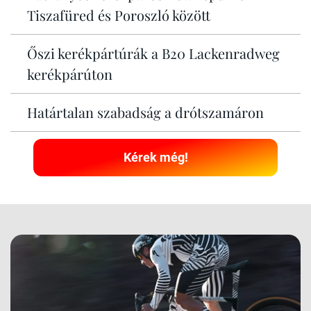
Tiszafüred és Poroszló között
Őszi kerékpártúrák a B20 Lackenradweg
kerékpárúton
Határtalan szabadság a drótszamáron
Kérek még!