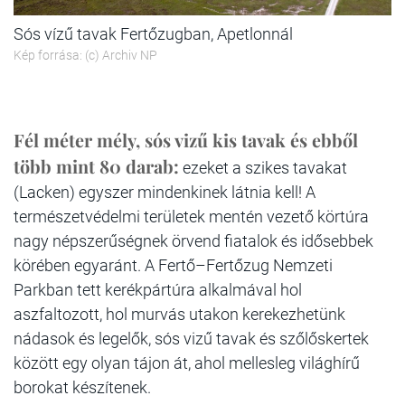
Sós vízű tavak Fertőzugban, Apetlonnál
Kép forrása: (c) Archiv NP
Fél méter mély, sós vizű kis tavak és ebből
több mint 80 darab:
ezeket a szikes tavakat
(Lacken) egyszer mindenkinek látnia kell! A
természetvédelmi területek mentén vezető körtúra
nagy népszerűségnek örvend fiatalok és idősebbek
körében egyaránt. A Fertő–Fertőzug Nemzeti
Parkban tett kerékpártúra alkalmával hol
aszfaltozott, hol murvás utakon kerekezhetünk
nádasok és legelők, sós vizű tavak és szőlőskertek
között egy olyan tájon át, ahol mellesleg világhírű
borokat készítenek.