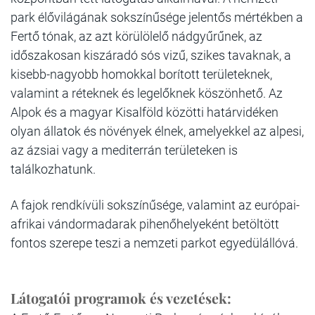
park élővilágának sokszínűsége jelentős mértékben a
Fertő tónak, az azt körülölelő nádgyűrűnek, az
időszakosan kiszáradó sós vizű, szikes tavaknak, a
kisebb-nagyobb homokkal borított területeknek,
valamint a réteknek és legelőknek köszönhető. Az
Alpok és a magyar Kisalföld közötti határvidéken
olyan állatok és növények élnek, amelyekkel az alpesi,
az ázsiai vagy a mediterrán területeken is
találkozhatunk.
A fajok rendkívüli sokszínűsége, valamint az európai-
afrikai vándormadarak pihenőhelyeként betöltött
fontos szerepe teszi a nemzeti parkot egyedülállóvá.
Látogatói programok és vezetések: