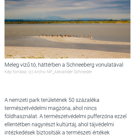
Meleg vízű tó, háttérben a Schneeberg vonulatával
Kép forrása: (c) Archiv NP_Alexander Schneider
A nemzeti park területének 50 százaléka
természetvédelmi magzóna, ahol nincs
földhasználat. A természetvédelmi pufferzóna ezzel
ellentétben nagyrészt kultúrtáj, ahol tájvédelmi
intézkedések biztosítják a természeti értékek