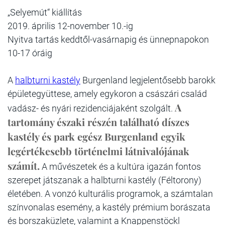
„Selyemút“ kiállítás
2019. április 12-november 10.-ig
Nyitva tartás keddtől-vasárnapig és ünnepnapokon
10-17 óráig
A
halbturni kastély
Burgenland legjelentősebb barokk
épületegyüttese, amely egykoron a császári család
A
vadász- és nyári rezidenciájaként szolgált.
tartomány északi részén található díszes
kastély és park egész Burgenland egyik
legértékesebb történelmi látnivalójának
számít.
A művészetek és a kultúra igazán fontos
szerepet játszanak a halbturni kastély (Féltorony)
életében. A vonzó kulturális programok, a számtalan
színvonalas esemény, a kastély prémium borászata
és borszaküzlete, valamint a Knappenstöckl