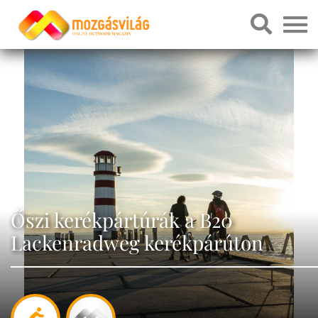
Őszi kerékpártúrák a B20
Lackenradweg kerékpárúton