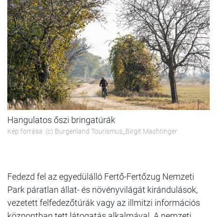
Hangulatos őszi bringatúrák
Kép forrása: (c) Burgenland Tourismus_Birgit Machtinger
Fedezd fel az egyedülálló Fertő-Fertőzug Nemzeti
Park páratlan állat- és növényvilágát kirándulások,
vezetett felfedezőtúrák vagy az illmitzi információs
központban tett látogatás alkalmával. A nemzeti