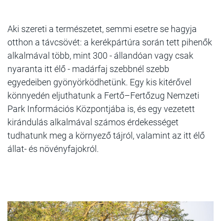
Aki szereti a természetet, semmi esetre se hagyja
otthon a távcsövét: a kerékpártúra során tett pihenők
alkalmával több, mint 300 - állandóan vagy csak
nyaranta itt élő - madárfaj szebbnél szebb
egyedeiben gyönyörködhetünk. Egy kis kitérővel
könnyedén eljuthatunk a Fertő–Fertőzug Nemzeti
Park Információs Központjába is, és egy vezetett
kirándulás alkalmával számos érdekességet
tudhatunk meg a környező tájról, valamint az itt élő
állat- és növényfajokról.