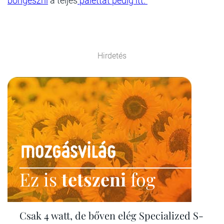
böngészni
a teljes
palettát pedig itt.
Hirdetés
Ez is
tetszeni
fog
Csak 4 watt, de bőven elég Specialized S-