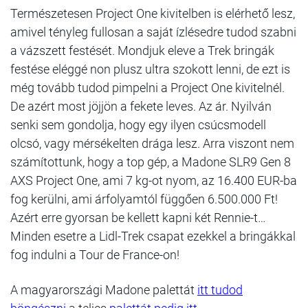
Természetesen Project One kivitelben is elérhető lesz,
amivel tényleg fullosan a saját ízlésedre tudod szabni
a vázszett festését. Mondjuk eleve a Trek bringák
festése eléggé non plusz ultra szokott lenni, de ezt is
még tovább tudod pimpelni a Project One kivitelnél.
De azért most jöjjön a fekete leves. Az ár. Nyilván
senki sem gondolja, hogy egy ilyen csúcsmodell
olcsó, vagy mérsékelten drága lesz. Arra viszont nem
számítottunk, hogy a top gép, a Madone SLR9 Gen 8
AXS Project One, ami 7 kg-ot nyom, az 16.400 EUR-ba
fog kerülni, ami árfolyamtól függően 6.500.000 Ft!
Azért erre gyorsan be kellett kapni két Rennie-t…
Minden esetre a Lidl-Trek csapat ezekkel a bringákkal
fog indulni a Tour de France-on!
A magyarországi Madone palettát
itt tudod