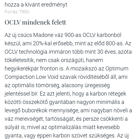
hozza a kívánt eredményt
Forrás: TREK
OCLV mindenek felett
Az új csúcs Madone váz 900-as OCLV karbonból
készül, ami 20%-kal erősebb, mint az előd 800-as. Az
OCLV technológia immáron több mint 30 éves, azóta
tökéletesítik, nem csak országúti, hanem
hegyikerékpár fronton is. A mozaikszó az Optimum
Compaction Low Void szavak rövidítéséből áll, ami
az optimális tömörség, alacsony üregesség
jelentéssel bír. Ez azt jelenti, hogy a karbon rétegek
közötti összekötő gyantában nagyon minimális a
levegő buborékok mennyisége, ami nagyban növeli a
váz merevségét, tartósságát, és persze csökkenti a
súlyát is, mivel az optimalizálás miatt kevesebb
gyanta, vagy éppen karbon szövet szükséges. Az új