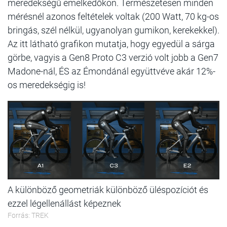
meredekségű emelkedőkön. Természetesen minden
mérésnél azonos feltételek voltak (200 Watt, 70 kg-os
bringás, szél nélkül, ugyanolyan gumikon, kerekekkel).
Az itt látható grafikon mutatja, hogy egyedül a sárga
görbe, vagyis a Gen8 Proto C3 verzió volt jobb a Gen7
Madone-nál, ÉS az Émondánál együttvéve akár 12%-
os meredekségig is!
A különböző geometriák különböző üléspozíciót és
ezzel légellenállást képeznek
Forrás: TREK