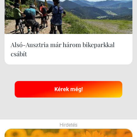
Alsó-Ausztria már három bikeparkkal
csábít
Kérek még!
Hirdetés