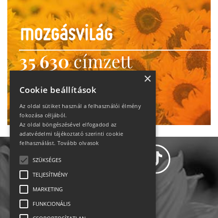
35 630
címzett
heti motiváció
×
Cookie beállítások
Ne maradj le!
Az oldal sütiket használ a felhasználói élmény
fokozása céljából.
Az oldal böngészésével elfogadod az
adatvédelmi tájékoztató szerinti cookie
felhasználást.
Tovább olvasok
SZÜKSÉGES
TELJESÍTMÉNY
MARKETING
Adatvédelem
FUNKCIONÁLIS