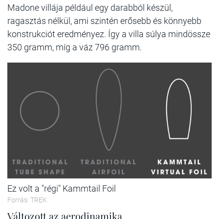
Madone villája például egy darabból készül,
ragasztás nélkül, ami szintén erősebb és könnyebb
konstrukciót eredményez. Így a villa súlya mindössze
350 gramm, míg a váz 796 gramm.
Ez volt a "régi" Kammtail Foil
Forrás: TREK
Változott az aerodinamika