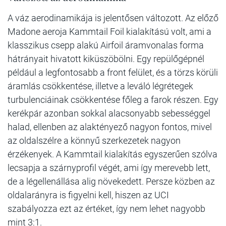
A váz aerodinamikája is jelentősen változott. Az előző
Madone aeroja Kammtail Foil kialakítású volt, ami a
klasszikus csepp alakú Airfoil áramvonalas forma
hátrányait hivatott kiküszöbölni. Egy repülőgépnél
például a legfontosabb a front felület, és a törzs körüli
áramlás csökkentése, illetve a leváló légrétegek
turbulenciáinak csökkentése főleg a farok részen. Egy
kerékpár azonban sokkal alacsonyabb sebességgel
halad, ellenben az alaktényező nagyon fontos, mivel
az oldalszélre a könnyű szerkezetek nagyon
érzékenyek. A Kammtail kialakítás egyszerűen szólva
lecsapja a szárnyprofil végét, ami így merevebb lett,
de a légellenállása alig növekedett. Persze közben az
oldalarányra is figyelni kell, hiszen az UCI
szabályozza ezt az értéket, így nem lehet nagyobb
mint 3:1.