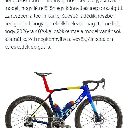
aero, az Émonda a könnyű, most pedig egyesül a két
modell, hogy létrejöjjön egy könnyű és aero országúti.
Ez részben a technikai fejlődésből adódik, részben
pedig abból, hogy a Trek elkötelezte magát amellett,
hogy 2026-ra 40%-kal csökkentse a modellvariánsok
számát, ezzel megkönnyítve a vevők, és persze a
kereskedők dolgát is.