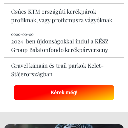
Csúcs KTM országúti kerékpárok
profiknak, vagy profizmusra vágyóknak
0000-00-00
2024-ben újdonságokkal indul a KÉSZ
Group Balatonfondo kerékpárverseny
Gravel kánaán és trail parkok Kelet-
Stájerországban
Kérek még!