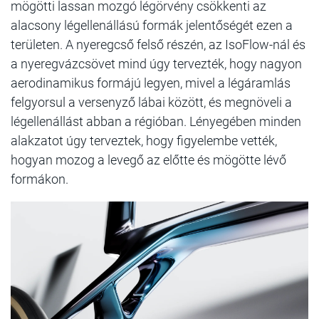
mögötti lassan mozgó légörvény csökkenti az
alacsony légellenállású formák jelentőségét ezen a
területen. A nyeregcső felső részén, az IsoFlow-nál és
a nyeregvázcsövet mind úgy tervezték, hogy nagyon
aerodinamikus formájú legyen, mivel a légáramlás
felgyorsul a versenyző lábai között, és megnöveli a
légellenállást abban a régióban. Lényegében minden
alakzatot úgy terveztek, hogy figyelembe vették,
hogyan mozog a levegő az előtte és mögötte lévő
formákon.