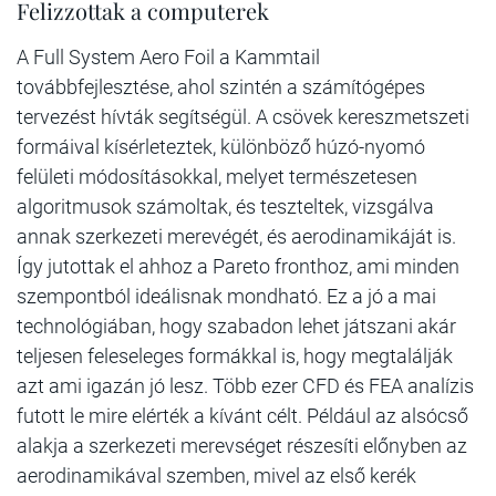
Felizzottak a computerek
A Full System Aero Foil a Kammtail
továbbfejlesztése, ahol szintén a számítógépes
tervezést hívták segítségül. A csövek kereszmetszeti
formáival kísérleteztek, különböző húzó-nyomó
felületi módosításokkal, melyet természetesen
algoritmusok számoltak, és teszteltek, vizsgálva
annak szerkezeti merevégét, és aerodinamikáját is.
Így jutottak el ahhoz a Pareto fronthoz, ami minden
szempontból ideálisnak mondható. Ez a jó a mai
technológiában, hogy szabadon lehet játszani akár
teljesen feleseleges formákkal is, hogy megtalálják
azt ami igazán jó lesz. Több ezer CFD és FEA analízis
futott le mire elérték a kívánt célt. Például az alsócső
alakja a szerkezeti merevséget részesíti előnyben az
aerodinamikával szemben, mivel az első kerék