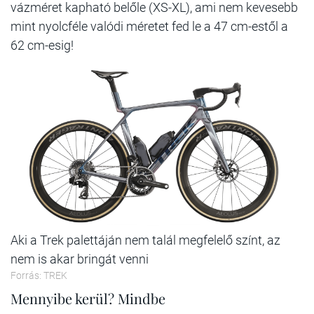
vázméret kapható belőle (XS-XL), ami nem kevesebb
mint nyolcféle valódi méretet fed le a 47 cm-estől a
62 cm-esig!
Aki a Trek palettáján nem talál megfelelő színt, az
nem is akar bringát venni
Forrás: TREK
Mennyibe kerül? Mindbe