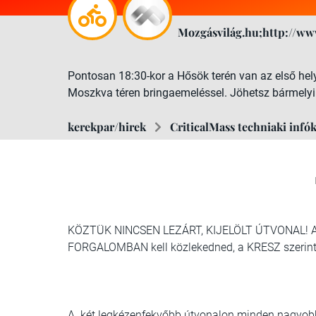
Mozgásvilág.hu;http://ww
Pontosan 18:30-kor a Hősök terén van az első he
Moszkva téren bringaemeléssel. Jöhetsz bármelyik
kerekpar/hirek
CriticalMass techniaki infó
KÖZTÜK NINCSEN LEZÁRT, KIJELÖLT ÚTVONAL! Az a
FORGALOMBAN kell közlekedned, a KRESZ szerint
A két legkézenfekvőbb útvonalon minden nagyobb