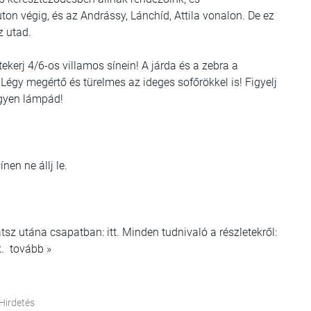
ton végig, és az Andrássy, Lánchíd, Attila vonalon. De ez
z utad.
tekerj 4/6-os villamos sínein! A járda és a zebra a
Légy megértő és türelmes az ideges sofőrökkel is! Figyelj
Legyen lámpád!
en ne állj le.
sz utána csapatban: itt. Minden tudnivaló a részletekről:
. tovább »
Hirdetés