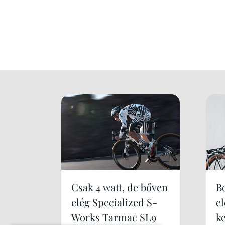
Csak 4 watt, de bőven
B
elég Specialized S-
e
Works Tarmac SL9
k