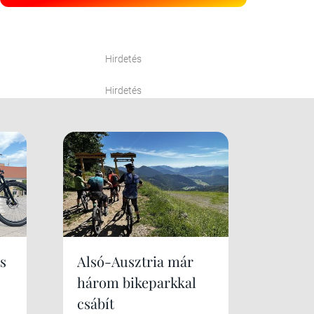
Hirdetés
Hirdetés
s
Alsó-Ausztria már
három bikeparkkal
csábít