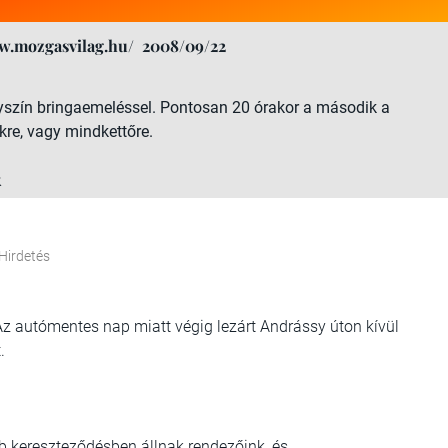
w.mozgasvilag.hu/
2008/09/22
lyszín bringaemeléssel. Pontosan 20 órakor a második a
re, vagy mindkettőre.
k
Hirdetés
utómentes nap miatt végig lezárt Andrássy úton kívül
.
 kereszteződésben állnak rendezőink, és