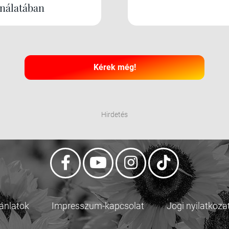
ínálatában
Kérek még!
Hirdetés
jánlatok
Impresszum-kapcsolat
Jogi nyilatkoza