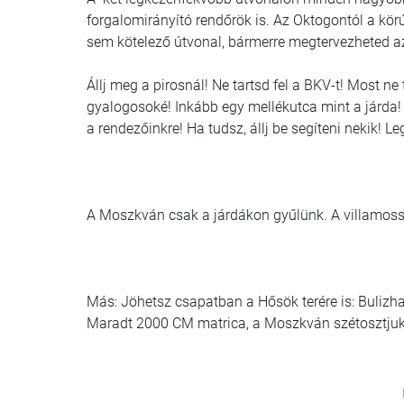
forgalomirányító rendőrök is. Az Oktogontól a körú
sem kötelező útvonal, bármerre megtervezheted a
Állj meg a pirosnál! Ne tartsd fel a BKV-t! Most ne 
gyalogosoké! Inkább egy mellékutca mint a járda! 
a rendezőinkre! Ha tudsz, állj be segíteni nekik! 
A Moszkván csak a járdákon gyűlünk. A villamossín
Más: Jöhetsz csapatban a Hősök terére is: Bulizhat
Maradt 2000 CM matrica, a Moszkván szétosztjuk