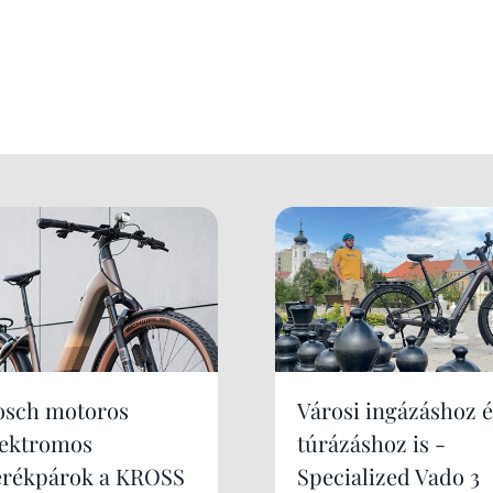
osch motoros
Városi ingázáshoz é
lektromos
túrázáshoz is -
erékpárok a KROSS
Specialized Vado 3