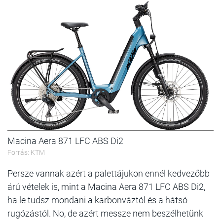
Macina Aera 871 LFC ABS Di2
Forrás: KTM
Persze vannak azért a palettájukon ennél kedvezőbb
árú vételek is, mint a Macina Aera 871 LFC ABS Di2,
ha le tudsz mondani a karbonváztól és a hátsó
rugózástól. No, de azért messze nem beszélhetünk