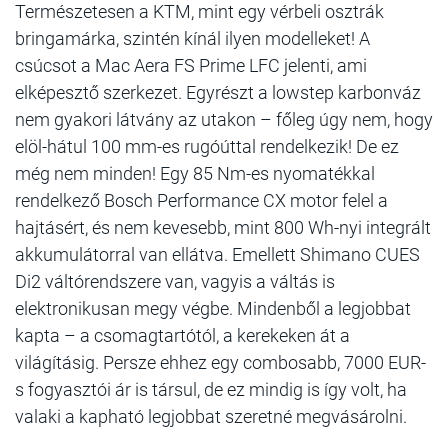
Természetesen a KTM, mint egy vérbeli osztrák
bringamárka, szintén kínál ilyen modelleket! A
csúcsot a Mac Aera FS Prime LFC jelenti, ami
elképesztő szerkezet. Egyrészt a lowstep karbonváz
nem gyakori látvány az utakon – főleg úgy nem, hogy
elöl-hátul 100 mm-es rugóúttal rendelkezik! De ez
még nem minden! Egy 85 Nm-es nyomatékkal
rendelkező Bosch Performance CX motor felel a
hajtásért, és nem kevesebb, mint 800 Wh-nyi integrált
akkumulátorral van ellátva. Emellett Shimano CUES
Di2 váltórendszere van, vagyis a váltás is
elektronikusan megy végbe. Mindenből a legjobbat
kapta – a csomagtartótól, a kerekeken át a
világításig. Persze ehhez egy combosabb, 7000 EUR-
s fogyasztói ár is társul, de ez mindig is így volt, ha
valaki a kapható legjobbat szeretné megvásárolni.