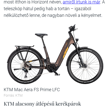
most itthon is Horizont néven,
amiről írtunk is már
. A
teleszkóp hátul pedig hab a tortán – igazából
nélkülözhető lenne, de nagyban növeli a kényelmet.
KTM Mac Aera FS Prime LFC
Forrás: KTM
KTM alacsony átlépésű kerékpárok