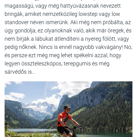
magasságú, vagy még hattyúvázasnak nevezett
bringák, amiket nemzetközileg lowstep vagy low
standover néven ismerünk. Aki még nem próbálta, az
úgy gondolja, ez olyanoknak való, akik már öregek, és
nem bírják a lábukat átlendíteni a nyereg fölött, vagy
pedig nőknek. Nincs is ennél nagyobb vakvágány! No,
és persze ezt még meg lehet spékelni azzal, hogy
legyen összteleszkópos, terepgumis és még
sárvédős is…