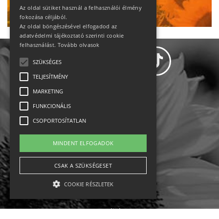
Ne maradj le!
Az oldal sütiket használ a felhasználói élmény
fokozása céljából.
Az oldal böngészésével elfogadod az
adatvédelmi tájékoztató szerinti cookie
felhasználást.
Tovább olvasok
SZÜKSÉGES
TELJESÍTMÉNY
MARKETING
Adatvédelem
FUNKCIONÁLIS
CSOPORTOSÍTATLAN
Állásajánlatok
MINDENT ELFOGADOK
Impresszum-kapcsolat
CSAK A SZÜKSÉGESET
Jogi nyilatkozat
COOKIE RÉSZLETEK
Rólunk
English