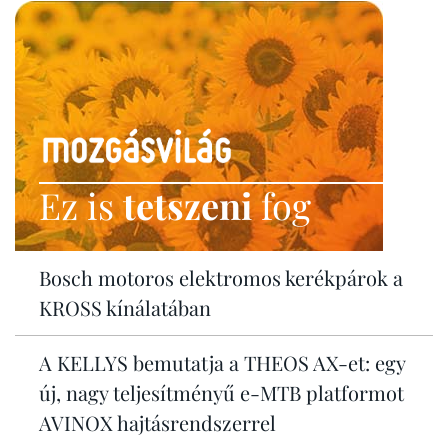
Ez is
tetszeni
fog
Bosch motoros elektromos kerékpárok a
KROSS kínálatában
A KELLYS bemutatja a THEOS AX-et: egy
új, nagy teljesítményű e-MTB platformot
AVINOX hajtásrendszerrel