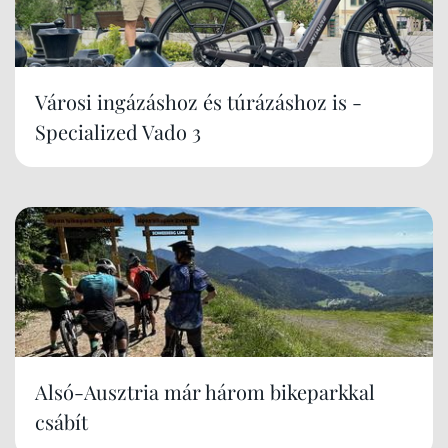
Városi ingázáshoz és túrázáshoz is -
Specialized Vado 3
Alsó-Ausztria már három bikeparkkal
csábít