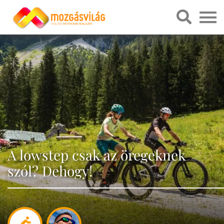
A lowstep csak az öregeknek
szól? Dehogy!