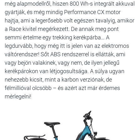
még alapmodellről, hiszen 800 Wh-s integrált akkuval
gyártják, és még mindig Performance CX motor
hajtja, ami a legerősebb volt egészen tavalyig, amikor
a Race kivitel megérkezett. De annak meg pont
semmi értelme egy trekking kerékpárba… A
legdurvább, hogy még itt is jelen van az elektromos
váltórendszer! Sőt ABS rendszerrel is ellátták, ami
vagy bejön valakinek, vagy nem, de ilyen jellegű
kerékpárokon van létjogosultsága. A súlya ugyan
nehezebb kicsit, mint a karbon verziónak, de
félmillióval olcsóbb – és azért azt már érdemes
mérlegelni!