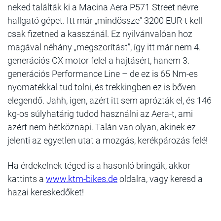
neked találták ki a Macina Aera P571 Street névre
hallgató gépet. Itt már „mindössze” 3200 EUR-t kell
csak fizetned a kasszánál. Ez nyilvánvalóan hoz
magával néhány „megszorítást”, így itt már nem 4.
generációs CX motor felel a hajtásért, hanem 3.
generációs Performance Line – de ez is 65 Nm-es
nyomatékkal tud tolni, és trekkingben ez is bőven
elegendő. Jahh, igen, azért itt sem aprózták el, és 146
kg-os súlyhatárig tudod használni az Aera-t, ami
azért nem hétköznapi. Talán van olyan, akinek ez
jelenti az egyetlen utat a mozgás, kerékpározás felé!
Ha érdekelnek téged is a hasonló bringák, akkor
kattints a
www.ktm-bikes.de
oldalra, vagy keresd a
hazai kereskedőket!