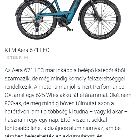
KTM Aera 671 LFC
Forrás: KTM
Az Aera 671 LFC már inkább a belépő kategóriából
származik, de még mindig komoly felszereltséggel
rendelkezik. A motor a már jól ismert Performance
CX, amit egy 625 Wh-s akku lát el árammal. Oké, nem
800-as, de még mindig bőven túlmutat azon a
hatótávon, amit a többség ki tudna – vagy ki akar –
használni egy-egy nap. Ettől viszont sokkal
fontosabb lehet a dizájnos alumíniumváz, amibe
részben belerejtették az akkumulátort, és