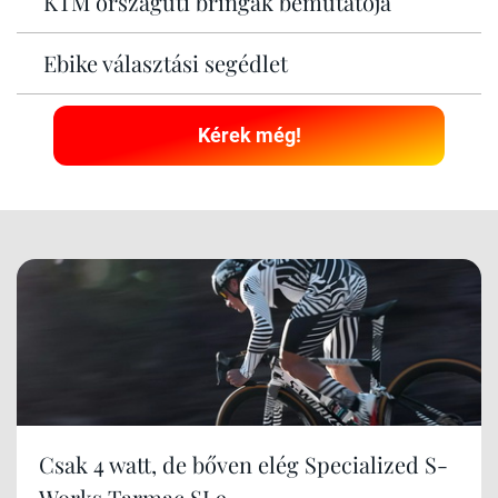
KTM országúti bringák bemutatója
Ebike választási segédlet
Kérek még!
Csak 4 watt, de bőven elég Specialized S-
Works Tarmac SL9