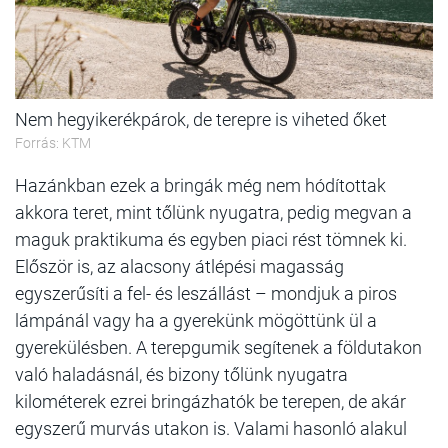
Nem hegyikerékpárok, de terepre is viheted őket
Forrás: KTM
Hazánkban ezek a bringák még nem hódítottak
akkora teret, mint tőlünk nyugatra, pedig megvan a
maguk praktikuma és egyben piaci rést tömnek ki.
Először is, az alacsony átlépési magasság
egyszerűsíti a fel- és leszállást – mondjuk a piros
lámpánál vagy ha a gyerekünk mögöttünk ül a
gyerekülésben. A terepgumik segítenek a földutakon
való haladásnál, és bizony tőlünk nyugatra
kilométerek ezrei bringázhatók be terepen, de akár
egyszerű murvás utakon is. Valami hasonló alakul