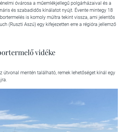
ténelmi óvárosa a műemlékjellegű polgárházaival és a
ulináris és szabadidős kínálatot nyújt. Évente mintegy 18
a bortermelés is komoly múltra tekint vissza, ami jelentős
uch (Ruszti Aszú) egy kifejezetten erre a régióra jellemző
bortermelő vidéke
z útvonal mentén található, remek lehetőséget kínál egy
jra.