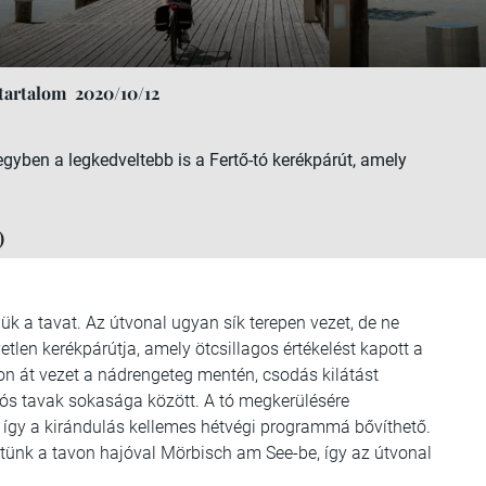
tartalom
2020/10/12
yben a legkedveltebb is a Fertő-tó kerékpárút, amely
)
jük a tavat. Az útvonal ugyan sík terepen vezet, de ne
tlen kerékpárútja, amely ötcsillagos értékelést kapott a
n át vezet a nádrengeteg mentén, csodás kilátást
s sós tavak sokasága között. A tó megkerülésére
, így a kirándulás kellemes hétvégi programmá bővíthető.
lhetünk a tavon hajóval Mörbisch am See-be, így az útvonal