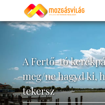
A Fertő-tó kerékpá
meg/ne hagyd ki, h
tekersz