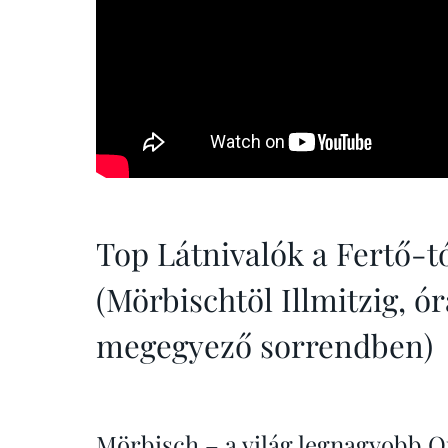
Top Látnivalók a Fertő-t
(Mörbischtöl Illmitzig, ó
megegyező sorrendben)
Mörbisch – a világ legnagyobb Op