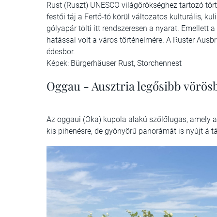
Rust (Ruszt) UNESCO világörökséghez tartozó tör
festői táj a Fertő-tó körül változatos kulturális, k
gólyapár tölti itt rendszeresen a nyarat. Emellett 
hatással volt a város történelmére. A Ruster Ausbr
édesbor.
Képek: Bürgerhäuser Rust, Storchennest
Oggau - Ausztria legősibb vörös
Az oggaui (Oka) kupola alakú szőlőlugas, amely a
kis pihenésre, de gyönyörű panorámát is nyújt á tá