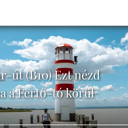
r-út (B10) Ezt nézd
a a Fertő-tó körül