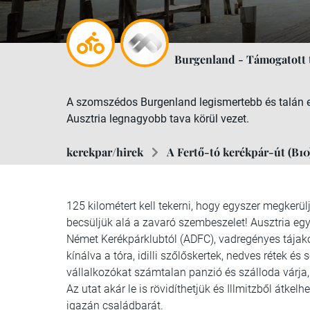
Burgenland - Támogatott 
A szomszédos Burgenland legismertebb és talán eg
Ausztria legnagyobb tava körül vezet.
kerekpar/hirek
A Fertő-tó kerékpár-út (B10
125 kilométert kell tekerni, hogy egyszer megkerül
becsüljük alá a zavaró szembeszelet! Ausztria egye
Német Kerékpárklubtól (ADFC), vadregényes tájako
kínálva a tóra, idilli szőlőskertek, nedves rétek é
vállalkozókat számtalan panzió és szálloda várja
Az utat akár le is rövidíthetjük és Illmitzből átke
igazán családbarát.