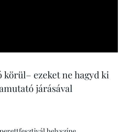
ó körül– ezeket ne hagyd ki
ramutató járásával
erettfesztivál helyszíne