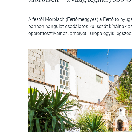
A festői Mörbisch (Fertőmeggyes) a Fertő tó nyugat
pannon hangulat csodálatos kulisszát kínálnak az
operettfesztiválhoz, amelyet Európa egyik legsze