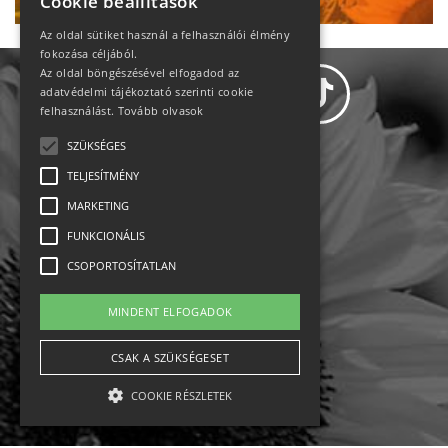
Cookie beállítások
Az oldal sütiket használ a felhasználói élmény
fokozása céljából.
Az oldal böngészésével elfogadod az
adatvédelmi tájékoztató szerinti cookie
felhasználást.
Tovább olvasok
SZÜKSÉGES
Adatvédelem
TELJESÍTMÉNY
MARKETING
Állásajánlatok
FUNKCIONÁLIS
Impresszum-kapcsolat
CSOPORTOSÍTATLAN
Jogi nyilatkozat
MINDENT ELFOGADOK
Rólunk
CSAK A SZÜKSÉGESET
COOKIE RÉSZLETEK
English