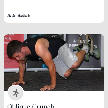
#futás
#kerékpár
Oblique Crunch