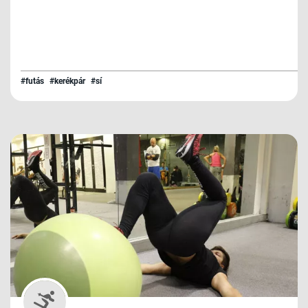
#futás
#kerékpár
#sí