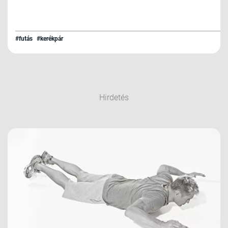
#futás
#kerékpár
Hirdetés