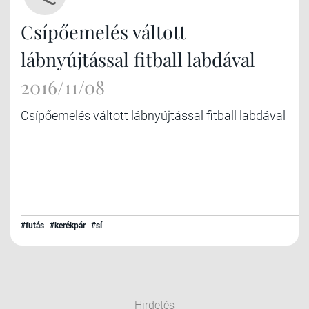
Csípőemelés váltott
lábnyújtással fitball labdával
2016/11/08
Csípőemelés váltott lábnyújtással fitball labdával
#futás
#kerékpár
#sí
Hirdetés