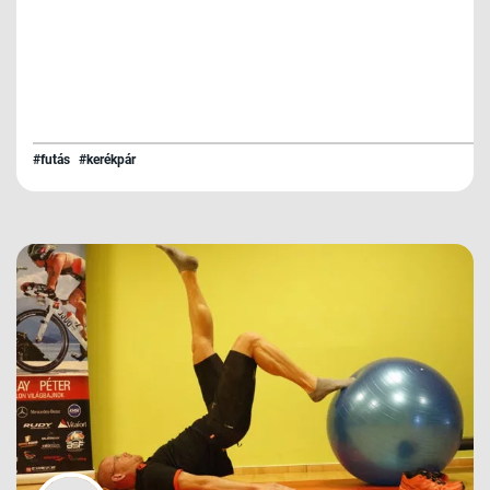
#futás
#kerékpár