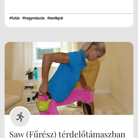
#futás
#hegymászás
#kerékpár
Saw (Fűrész) térdelőtámaszban