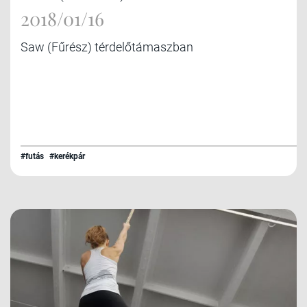
2018/01/16
Saw (Fűrész) térdelőtámaszban
#futás
#kerékpár