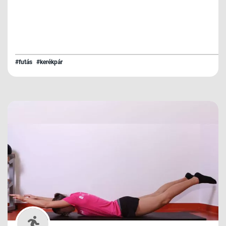
#futás
#kerékpár