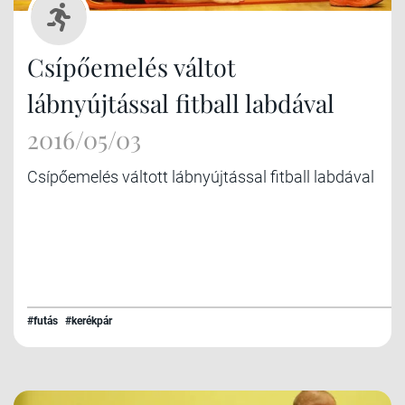
Csípőemelés váltot
lábnyújtással fitball labdával
2016/05/03
Csípőemelés váltott lábnyújtással fitball labdával
#futás
#kerékpár