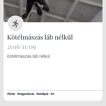
Kötélmászás láb nélkül
2016/11/09
Kötélmászás láb nélkül
#futás
#hegymászás
#kerékpár
#sí