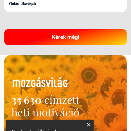
#futás
#kerékpár
Kérek még!
35 630
címzett
heti motiváció
Ne maradj le!
×