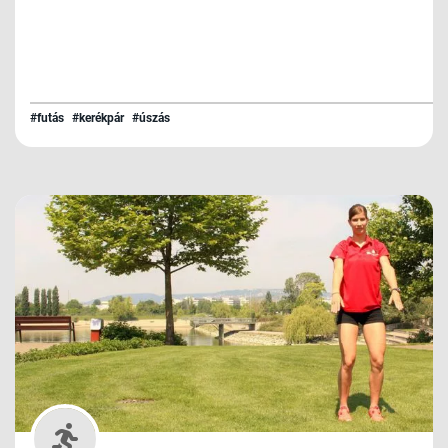
#futás
#kerékpár
#úszás