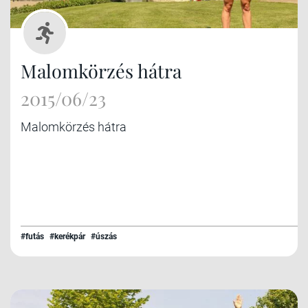
Malomkörzés hátra
2015/06/23
Malomkörzés hátra
#futás
#kerékpár
#úszás