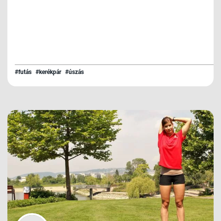
#futás
#kerékpár
#úszás