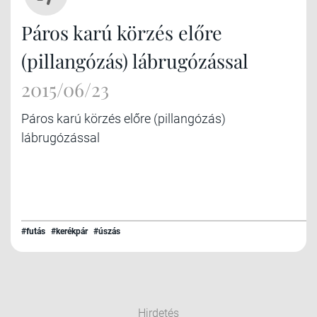
Páros karú körzés előre
(pillangózás) lábrugózással
2015/06/23
Páros karú körzés előre (pillangózás)
lábrugózással
#futás
#kerékpár
#úszás
Hirdetés