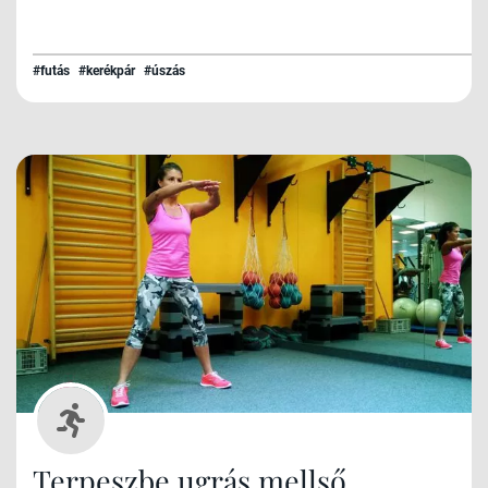
#futás
#kerékpár
#úszás
Terpeszbe ugrás mellső