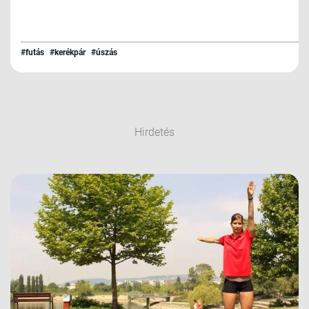
#futás
#kerékpár
#úszás
Hirdetés