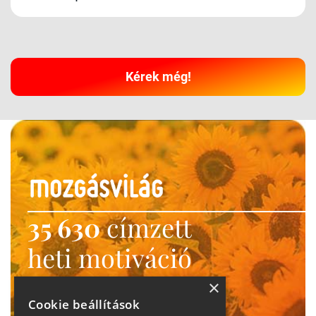
Kérek még!
35 630
címzett
heti motiváció
Ne maradj le!
×
Cookie beállítások