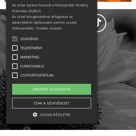
Az oldal sütiket használ a felhasználói élmény
fokozása céljából.
Az oldal böngészésével elfogadod az
adatvédelmi tájékoztató szerinti cookie
felhasználást.
Tovább olvasok
SZÜKSÉGES
Adatvédelem
TELJESÍTMÉNY
MARKETING
Állásajánlatok
FUNKCIONÁLIS
Impresszum-kapcsolat
CSOPORTOSÍTATLAN
Jogi nyilatkozat
MINDENT ELFOGADOK
Rólunk
CSAK A SZÜKSÉGESET
COOKIE RÉSZLETEK
English
Ebike
Osztrák sípályák
Magyar sípályák