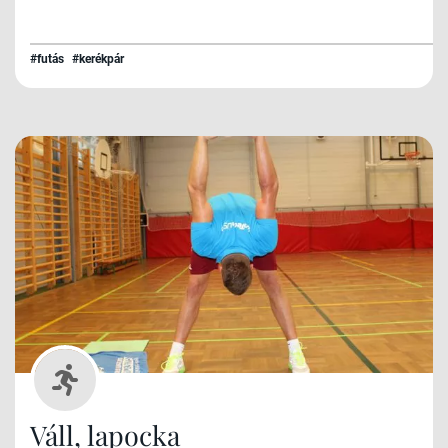
#futás
#kerékpár
Váll, lapocka