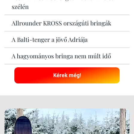
szélén
Allrounder KROSS országúti bringák
A Balti-tenger a jövő Adriája
A hagyományos bringa nem múlt idő
Kérek még!