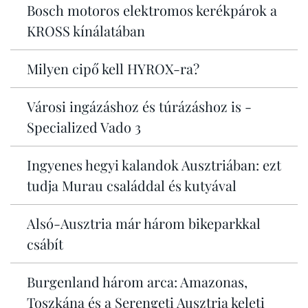
Bosch motoros elektromos kerékpárok a
KROSS kínálatában
Milyen cipő kell HYROX-ra?
Városi ingázáshoz és túrázáshoz is -
Specialized Vado 3
Ingyenes hegyi kalandok Ausztriában: ezt
tudja Murau családdal és kutyával
Alsó-Ausztria már három bikeparkkal
csábít
Burgenland három arca: Amazonas,
Toszkána és a Serengeti Ausztria keleti