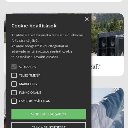
×
Cookie beállítások
Az oldal sütiket használ a felhasználói élmény
fokozása céljából.
Az oldal böngészésével elfogadod az
adatvédelmi tájékoztató szerinti cookie
felhasználást.
Tovább olvasok
Hóbiztos síterepek, akár tavasszal?
SZÜKSÉGES
TELJESÍTMÉNY
MARKETING
FUNKCIONÁLIS
CSOPORTOSÍTATLAN
MINDENT ELFOGADOK
CSAK A SZÜKSÉGESET