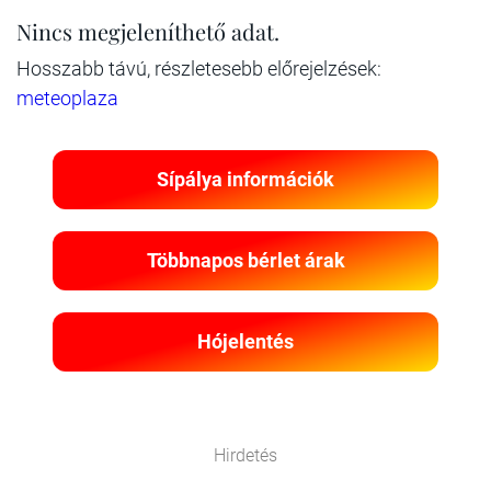
Nincs megjeleníthető adat.
Hosszabb távú, részletesebb előrejelzések:
meteoplaza
Sípálya információk
Többnapos bérlet árak
Hójelentés
Hirdetés