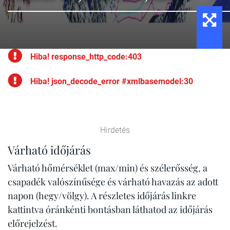
Hiba! response_http_code:403
Hiba! json_decode_error #xmlbasemodel:30
Hirdetés
Várható időjárás
Várható hőmérséklet (max/min) és szélerősség, a
csapadék valószínűsége és várható havazás az adott
napon (hegy/völgy). A részletes időjárás linkre
kattintva óránkénti bontásban láthatod az időjárás
előrejelzést.