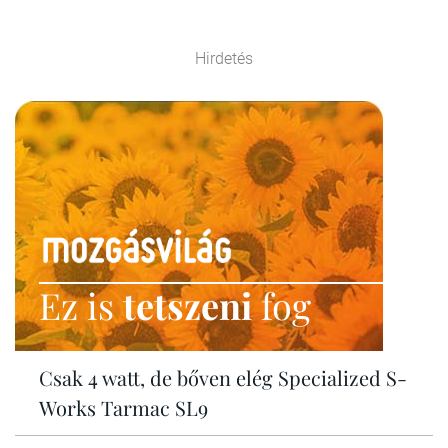
Hirdetés
Ez is
tetszeni
fog
Csak 4 watt, de bőven elég Specialized S-
Works Tarmac SL9