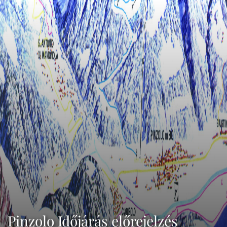
Pinzolo Időjárás előrejelzés