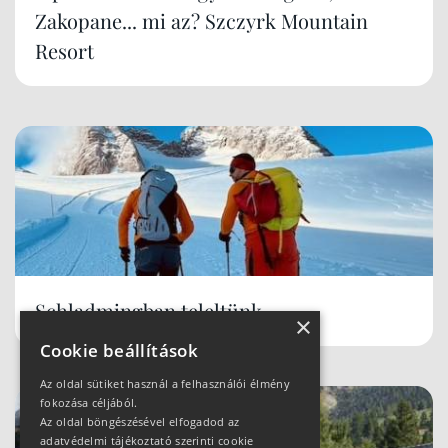
Zakopane... mi az? Szczyrk Mountain
Resort
Schladmingban teleltünk
×
Cookie beállítások
Az oldal sütiket használ a felhasználói élmény
fokozása céljából.
Az oldal böngészésével elfogadod az
adatvédelmi tájékoztató szerinti cookie