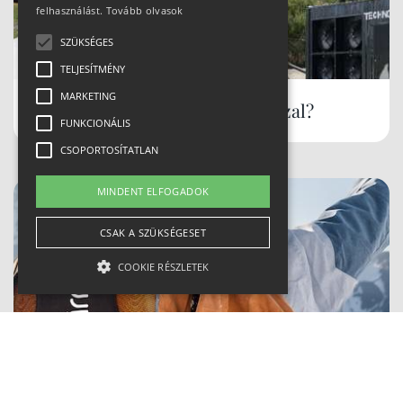
felhasználást.
Tovább olvasok
SZÜKSÉGES
TELJESÍTMÉNY
MARKETING
Hóbiztos síterepek, akár tavasszal?
FUNKCIONÁLIS
CSOPORTOSÍTATLAN
MINDENT ELFOGADOK
CSAK A SZÜKSÉGESET
COOKIE RÉSZLETEK
Szükséges
Teljesítmény
Marketing
Biztonságban a sípályán CAIRN
Funkcionális
Csoportosítatlan
protektorokkal
A szükséges kategóriába eső sütik a weboldal