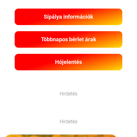
Sípálya információk
Többnapos bérlet árak
Hójelentés
Hirdetés
Hirdetés