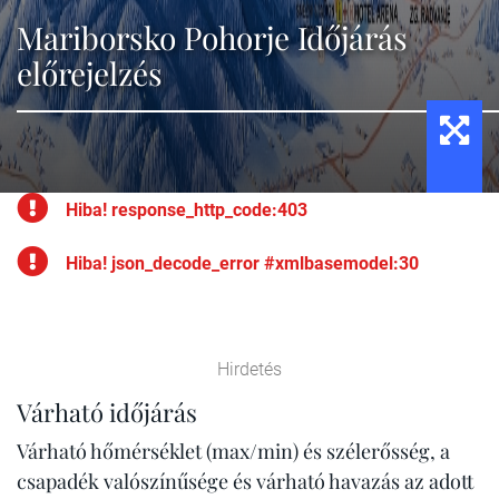
Mariborsko Pohorje Időjárás
előrejelzés
Hiba! response_http_code:403
Hiba! json_decode_error #xmlbasemodel:30
Hirdetés
Várható időjárás
Várható hőmérséklet (max/min) és szélerősség, a
csapadék valószínűsége és várható havazás az adott