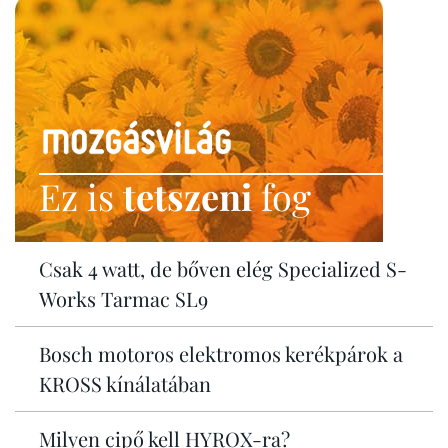
Ez is
tetszeni
fog
Csak 4 watt, de bőven elég Specialized S-
Works Tarmac SL9
Bosch motoros elektromos kerékpárok a
KROSS kínálatában
Milyen cipő kell HYROX-ra?