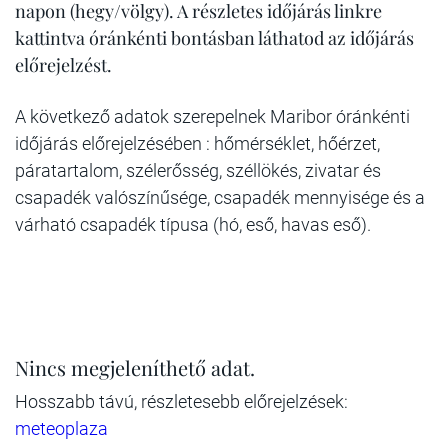
napon (hegy/völgy). A részletes időjárás linkre
kattintva óránkénti bontásban láthatod az időjárás
előrejelzést.
A következő adatok szerepelnek Maribor óránkénti
időjárás előrejelzésében : hőmérséklet, hőérzet,
páratartalom, szélerősség, széllökés, zivatar és
csapadék valószínűsége, csapadék mennyisége és a
várható csapadék típusa (hó, eső, havas eső).
Nincs megjeleníthető adat.
Hosszabb távú, részletesebb előrejelzések:
meteoplaza