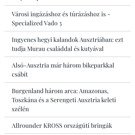
Városi ingázáshoz és túrázáshoz is -
Specialized Vado 3
Ingyenes hegyi kalandok Ausztriában: ezt
tudja Murau családdal és kutyával
Alsó-Ausztria már három bikeparkkal
csábít
Burgenland három arca: Amazonas,
Toszkána és a Serengeti Ausztria keleti
szélén
Allrounder KROSS országúti bringák