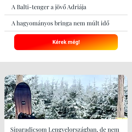
A Balti-tenger a jövő Adriája
A hagyományos bringa nem múlt idő
Kérek még!
Síparadicsom Lengyelországban, de nem