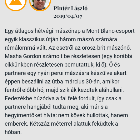
Pintér László
2019/04/07
Egy átlagos hétvégi mászónap a Mont Blanc-csoport
egyik klasszikus útján három mászó számára
rémálommá vált. Az esetről az orosz-brit mászónő,
Masha Gordon számolt be részletesen (egy korábbi
cikkünkben részletesen bemutattuk, ki ő). Ő és
partnere egy nyári perui mászásra készülve akart
éppen beszállni az útba március 30-án, amikor
fentről előbb hó, majd sziklák kezdtek aláhullani.
Fedezékbe húzódva a fal felé fordult, így csak a
partnere hangjából tudta meg, aki máris a
hegyimentőket hívta: nem kövek hullottak, hanem
emberek. Kétszáz méterrel alattuk feküdtek a
hóban.