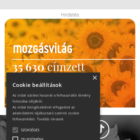
Hirdetés
35 630
címzett
heti motiváció
×
Cookie beállítások
Ne maradj le!
Az oldal sütiket használ a felhasználói élmény
fokozása céljából.
Az oldal böngészésével elfogadod az
adatvédelmi tájékoztató szerinti cookie
felhasználást.
Tovább olvasok
SZÜKSÉGES
TELJESÍTMÉNY