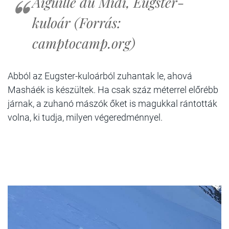
Aiguille du Midi, Eugster-
kuloár (Forrás:
camptocamp.org)
Abból az Eugster-kuloárból zuhantak le, ahová
Masháék is készültek. Ha csak száz méterrel előrébb
járnak, a zuhanó mászók őket is magukkal rántották
volna, ki tudja, milyen végeredménnyel.