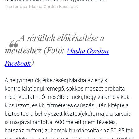
Kép forrása: Masha Gordon Facebook
A sérültek előkészítése a
mentéshez (Fotó:
Masha Gordon
)
Facebook
A hegyimentők érkezéséig Masha az egyik,
kontrollálatlanul remegő, sokkos mászót próbálta
megnyugtatni. Ő mesélte el neki, hogy valamelyikük
kicsúszott, és kb. tízméteres csúszás után kitépte a
biztosításra behelyezett köztes(eke)t, majd a társait
is magával rántotta. 600 métert (nem tévedés,
hatszáz métert) zuhantak-bukdácsoltak az 50-85 fok
meredekségű sziklás-jeges-havas folyosóban, mielőtt