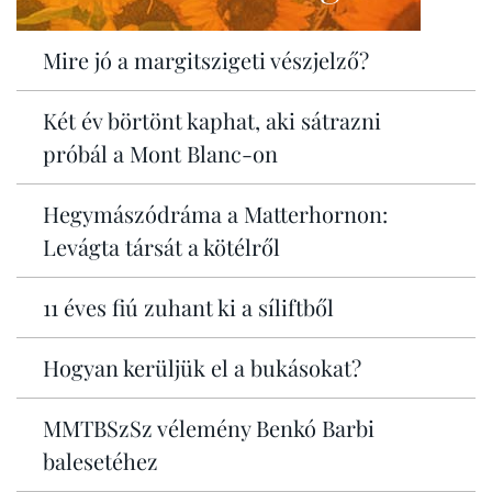
Mire jó a margitszigeti vészjelző?
Két év börtönt kaphat, aki sátrazni
próbál a Mont Blanc-on
Hegymászódráma a Matterhornon:
Levágta társát a kötélről
11 éves fiú zuhant ki a síliftből
Hogyan kerüljük el a bukásokat?
MMTBSzSz vélemény Benkó Barbi
balesetéhez