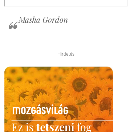
Masha Gordon
Hirdetés
Ez is
tetszeni
fog