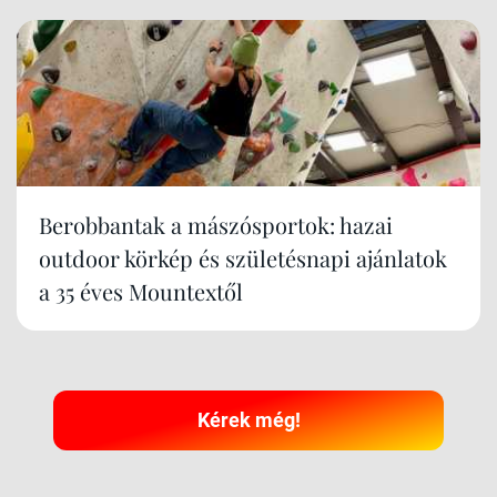
Berobbantak a mászósportok: hazai
outdoor körkép és születésnapi ajánlatok
a 35 éves Mountextől
Kérek még!