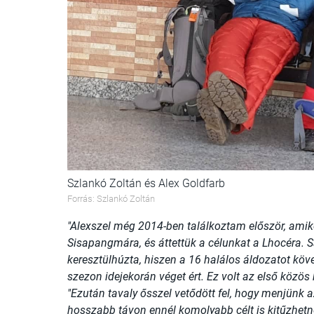
Szlankó Zoltán és Alex Goldfarb
Forrás: Szlankó Zoltán
"Alexszel még 2014-ben találkoztam először, ami
Sisapangmára, és áttettük a célunkat a Lhocéra. S
keresztülhúzta, hiszen a 16 halálos áldozatot köve
szezon idejekorán véget ért. Ez volt az első közös
"Ezután tavaly ősszel vetődött fel, hogy menjünk 
hosszabb távon ennél komolyabb célt is kitűzhetn