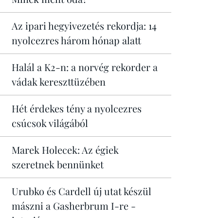
Az ipari hegyivezetés rekordja: 14
nyolcezres három hónap alatt
Halál a K2-n: a norvég rekorder a
vádak kereszttüzében
Hét érdekes tény a nyolcezres
csúcsok világából
Marek Holecek: Az égiek
szeretnek bennünket
Urubko és Cardell új utat készül
mászni a Gasherbrum I-re -