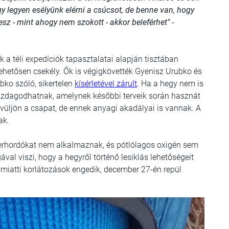
y legyen esélyünk elérni a csúcsot, de benne van, hogy
esz - mint ahogy nem szokott - akkor beleférhet" -
k a téli expedíciók tapasztalatai alapján tisztában
ehetősen csekély. Ők is végigkövették Gyenisz Urubko és
bko szóló, sikertelen
kísérletével zárult
. Ha a hegy nem is
 gazdagodhatnak, amelynek későbbi terveik során hasznát
ővüljön a csapat, de ennek anyagi akadályai is vannak. A
ak.
herhordókat nem alkalmaznak, és pótlólagos oxigén sem
val viszi, hogy a hegyről történő lesiklás lehetőségeit
t miatti korlátozások engedik, december 27-én repül