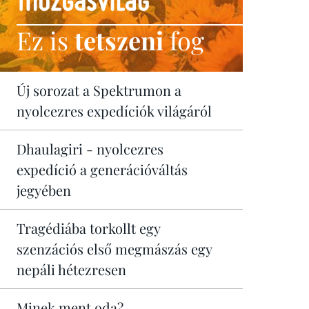
Ez is
tetszeni
fog
Új sorozat a Spektrumon a
nyolcezres expedíciók világáról
Dhaulagiri - nyolcezres
expedíció a generációváltás
jegyében
Tragédiába torkollt egy
szenzációs első megmászás egy
nepáli hétezresen
Minek ment oda?