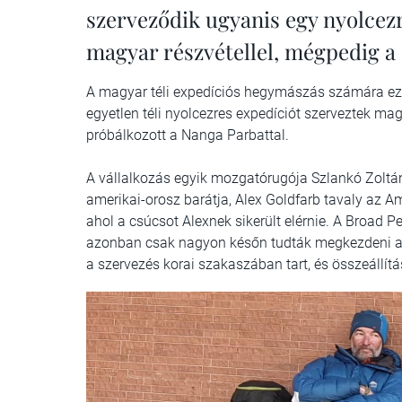
szerveződik ugyanis egy nyolcezr
magyar részvétellel, mégpedig a
A magyar téli expedíciós hegymászás számára ez 
egyetlen téli nyolcezres expedíciót szerveztek ma
próbálkozott a Nanga Parbattal.
A vállalkozás egyik mozgatórugója Szlankó Zoltán
amerikai-orosz barátja, Alex Goldfarb tavaly az A
ahol a csúcsot Alexnek sikerült elérnie. A Broad Pe
azonban csak nagyon későn tudták megkezdeni az
a szervezés korai szakaszában tart, és összeállít