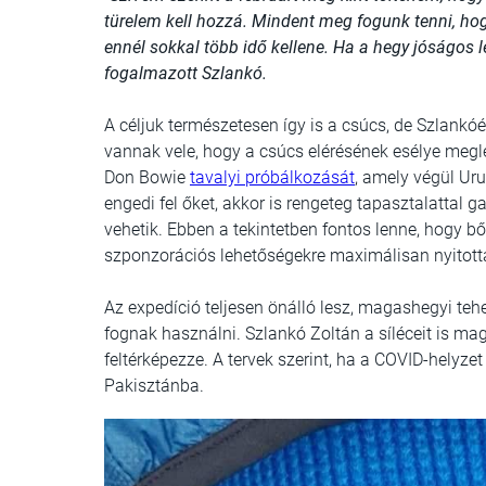
türelem kell hozzá. Mindent meg fogunk tenni, hog
ennél sokkal több idő kellene. Ha a hegy jóságos l
fogalmazott Szlankó.
A céljuk természetesen így is a csúcs, de Szlankóé
vannak vele, hogy a csúcs elérésének esélye megl
Don Bowie
tavalyi próbálkozását
, amely végül Uru
engedi fel őket, akkor is rengeteg tapasztalattal
vehetik. Ebben a tekintetben fontos lenne, hogy b
szponzorációs lehetőségekre maximálisan nyitott
Az expedíció teljesen önálló lesz, magashegyi te
fognak használni. Szlankó Zoltán a síléceit is magá
feltérképezze. A tervek szerint, ha a COVID-helyze
Pakisztánba.