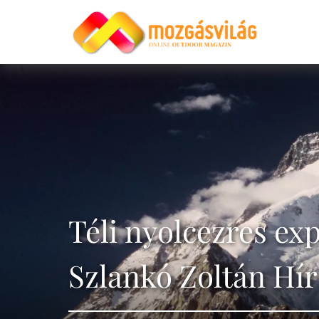
Téli nyolcezres ex
Szlankó Zoltán Hír