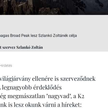
agas Broad Peak lesz Szlankó Zoltánék célja
t szervez Szlankó Zoltán
Hirdetés
 világjárvány ellenére is szerveződnek
A legnagyobb érdeklődés
még megmászatlan "nagyvad", a K2
nk is lesz okunk várni a híreket: