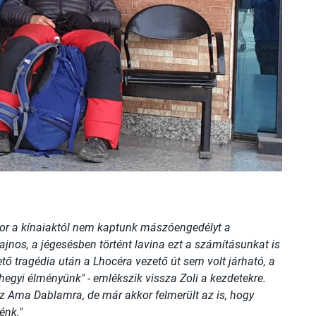
kor a kínaiaktól nem kaptunk mászóengedélyt a
ajnos, a jégesésben történt lavina ezt a számításunkat is
tő tragédia után a Lhocéra vezető út sem volt járható, a
 hegyi élményünk" - emlékszik vissza Zoli a kezdetekre.
az Ama Dablamra, de már akkor felmerült az is, hogy
énk."