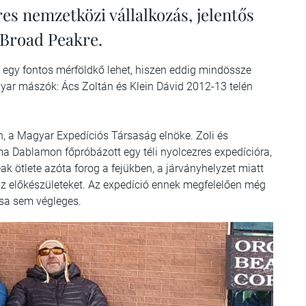
es nemzetközi vállalkozás, jelentős
 Broad Peakre.
egy fontos mérföldkő lehet, hiszen eddig mindössze
gyar mászók: Ács Zoltán és Klein Dávid 2012-13 telén
, a Magyar Expedíciós Társaság elnöke. Zoli és
ma Dablamon főpróbázott egy téli nyolcezres expedícióra,
ak ötlete azóta forog a fejükben, a járványhelyzet miatt
 előkészületeket. Az expedíció ennek megfelelően még
ása sem végleges.