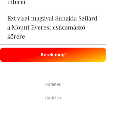
interjú
Ezt viszi magával Suhajda Szilárd
a Mount Everest csúcsmászó
körére
Kérek még!
Hirdetés
Hirdetés