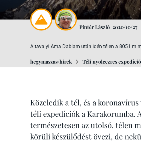
Pintér László
2020/10/27
A tavalyi Ama Dablam után idén télen a 8051 m m
hegymaszas/hirek
Téli nyolcezres expedíció
Közeledik a tél, és a koronavírus
téli expedíciók a Karakorumba. 
természetesen az utolsó, télen 
körüli készülődést övezi, de nekü