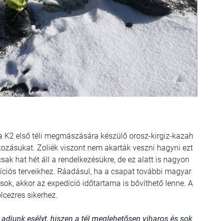
 a K2 első téli megmászására készülő orosz-kirgiz-kazah
lkozásukat. Zoliék viszont nem akarták veszni hagyni ezt
sak hat hét áll a rendelkezésükre, de ez alatt is nagyon
díciós terveikhez. Ráadásul, ha a csapat további magyar
sok, akkor az expedíció időtartama is bővíthető lenne. A
lcezres sikerhez.
 adjunk esélyt, hiszen a tél meglehetősen viharos és sok