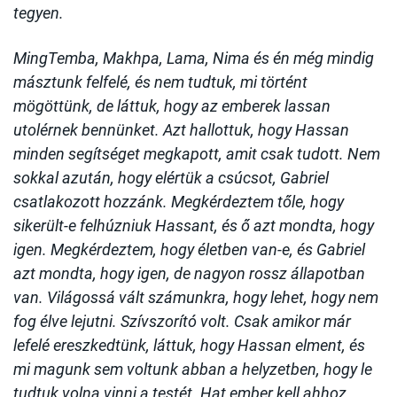
tegyen.
MingTemba, Makhpa, Lama, Nima és én még mindig
másztunk felfelé, és nem tudtuk, mi történt
mögöttünk, de láttuk, hogy az emberek lassan
utolérnek bennünket. Azt hallottuk, hogy Hassan
minden segítséget megkapott, amit csak tudott. Nem
sokkal azután, hogy elértük a csúcsot, Gabriel
csatlakozott hozzánk. Megkérdeztem tőle, hogy
sikerült-e felhúzniuk Hassant, és ő azt mondta, hogy
igen. Megkérdeztem, hogy életben van-e, és Gabriel
azt mondta, hogy igen, de nagyon rossz állapotban
van. Világossá vált számunkra, hogy lehet, hogy nem
fog élve lejutni. Szívszorító volt. Csak amikor már
lefelé ereszkedtünk, láttuk, hogy Hassan elment, és
mi magunk sem voltunk abban a helyzetben, hogy le
tudtuk volna vinni a testét. Hat ember kell ahhoz,