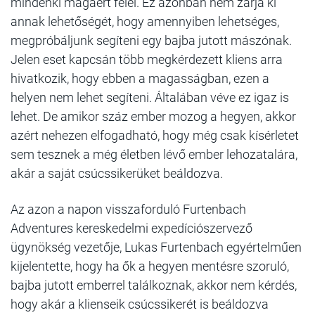
mindenki magáért felel. Ez azonban nem zárja ki
annak lehetőségét, hogy amennyiben lehetséges,
megpróbáljunk segíteni egy bajba jutott mászónak.
Jelen eset kapcsán több megkérdezett kliens arra
hivatkozik, hogy ebben a magasságban, ezen a
helyen nem lehet segíteni. Általában véve ez igaz is
lehet. De amikor száz ember mozog a hegyen, akkor
azért nehezen elfogadható, hogy még csak kísérletet
sem tesznek a még életben lévő ember lehozatalára,
akár a saját csúcssikerüket beáldozva.
Az azon a napon visszaforduló Furtenbach
Adventures kereskedelmi expedíciószervező
ügynökség vezetője, Lukas Furtenbach egyértelműen
kijelentette, hogy ha ők a hegyen mentésre szoruló,
bajba jutott emberrel találkoznak, akkor nem kérdés,
hogy akár a klienseik csúcssikerét is beáldozva