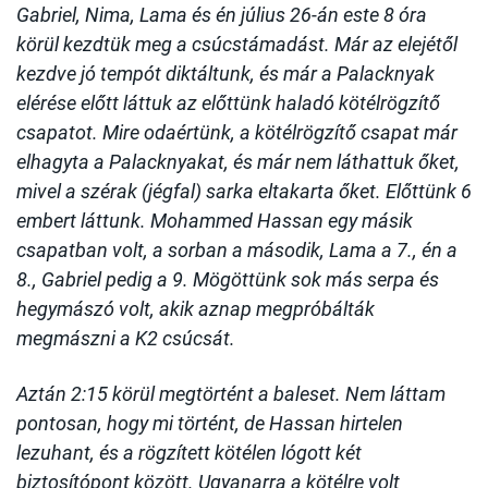
Gabriel, Nima, Lama és én július 26-án este 8 óra
körül kezdtük meg a csúcstámadást. Már az elejétől
kezdve jó tempót diktáltunk, és már a Palacknyak
elérése előtt láttuk az előttünk haladó kötélrögzítő
csapatot. Mire odaértünk, a kötélrögzítő csapat már
elhagyta a Palacknyakat, és már nem láthattuk őket,
mivel a szérak (jégfal) sarka eltakarta őket. Előttünk 6
embert láttunk. Mohammed Hassan egy másik
csapatban volt, a sorban a második, Lama a 7., én a
8., Gabriel pedig a 9. Mögöttünk sok más serpa és
hegymászó volt, akik aznap megpróbálták
megmászni a K2 csúcsát.
Aztán 2:15 körül megtörtént a baleset. Nem láttam
pontosan, hogy mi történt, de Hassan hirtelen
lezuhant, és a rögzített kötélen lógott két
biztosítópont között. Ugyanarra a kötélre volt