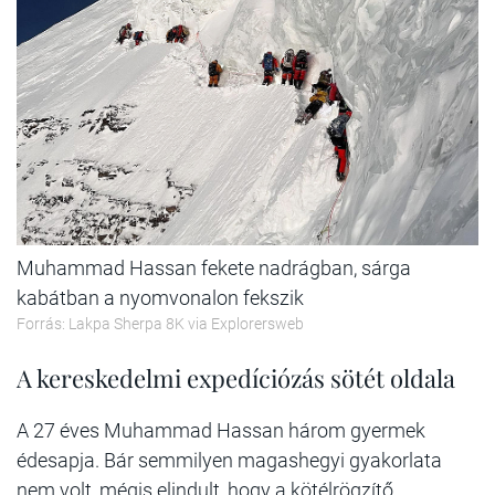
Muhammad Hassan fekete nadrágban, sárga
kabátban a nyomvonalon fekszik
Forrás: Lakpa Sherpa 8K via Explorersweb
A kereskedelmi expedíciózás sötét oldala
A 27 éves Muhammad Hassan három gyermek
édesapja. Bár semmilyen magashegyi gyakorlata
nem volt, mégis elindult, hogy a kötélrögzítő