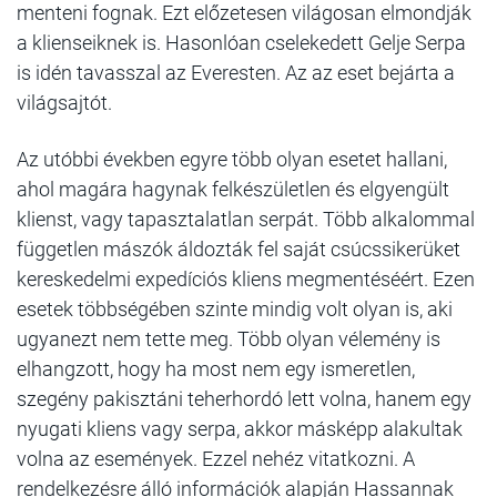
menteni fognak. Ezt előzetesen világosan elmondják
a klienseiknek is. Hasonlóan cselekedett Gelje Serpa
is idén tavasszal az Everesten. Az az eset bejárta a
világsajtót.
Az utóbbi években egyre több olyan esetet hallani,
ahol magára hagynak felkészületlen és elgyengült
klienst, vagy tapasztalatlan serpát. Több alkalommal
független mászók áldozták fel saját csúcssikerüket
kereskedelmi expedíciós kliens megmentéséért. Ezen
esetek többségében szinte mindig volt olyan is, aki
ugyanezt nem tette meg. Több olyan vélemény is
elhangzott, hogy ha most nem egy ismeretlen,
szegény pakisztáni teherhordó lett volna, hanem egy
nyugati kliens vagy serpa, akkor másképp alakultak
volna az események. Ezzel nehéz vitatkozni. A
rendelkezésre álló információk alapján Hassannak