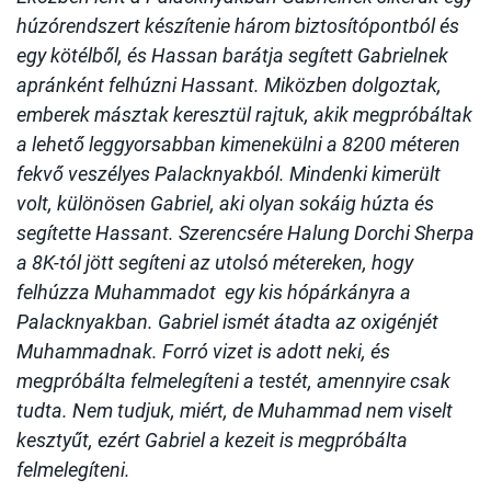
húzórendszert készítenie három biztosítópontból és
egy kötélből, és Hassan barátja segített Gabrielnek
apránként felhúzni Hassant. Miközben dolgoztak,
emberek másztak keresztül rajtuk, akik megpróbáltak
a lehető leggyorsabban kimenekülni a 8200 méteren
fekvő veszélyes Palacknyakból. Mindenki kimerült
volt, különösen Gabriel, aki olyan sokáig húzta és
segítette Hassant. Szerencsére Halung Dorchi Sherpa
a 8K-tól jött segíteni az utolsó métereken, hogy
felhúzza Muhammadot egy kis hópárkányra a
Palacknyakban. Gabriel ismét átadta az oxigénjét
Muhammadnak. Forró vizet is adott neki, és
megpróbálta felmelegíteni a testét, amennyire csak
tudta. Nem tudjuk, miért, de Muhammad nem viselt
kesztyűt, ezért Gabriel a kezeit is megpróbálta
felmelegíteni.