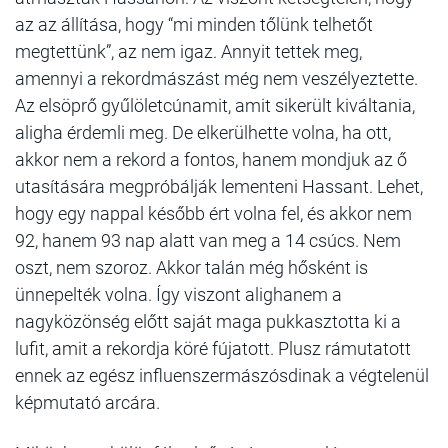
az az állítása, hogy “mi minden tőlünk telhetőt
megtettünk”, az nem igaz. Annyit tettek meg,
amennyi a rekordmászást még nem veszélyeztette.
Az elsöprő gyűlöletcúnamit, amit sikerült kiváltania,
aligha érdemli meg. De elkerülhette volna, ha ott,
akkor nem a rekord a fontos, hanem mondjuk az ő
utasítására megpróbálják lementeni Hassant. Lehet,
hogy egy nappal később ért volna fel, és akkor nem
92, hanem 93 nap alatt van meg a 14 csúcs. Nem
oszt, nem szoroz. Akkor talán még hősként is
ünnepelték volna. Így viszont alighanem a
nagyközönség előtt saját maga pukkasztotta ki a
lufit, amit a rekordja köré fújatott. Plusz rámutatott
ennek az egész influenszermászósdinak a végtelenül
képmutató arcára.