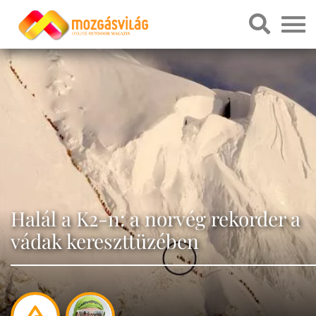
Halál a K2-n: a norvég rekorder a
vádak kereszttüzében