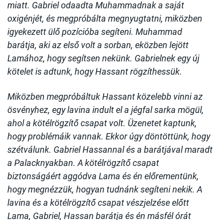
miatt. Gabriel odaadta Muhammadnak a saját
oxigénjét, és megpróbálta megnyugtatni, miközben
igyekezett ülő pozícióba segíteni. Muhammad
barátja, aki az első volt a sorban, eközben lejött
Lamához, hogy segítsen nekünk. Gabrielnek egy új
kötelet is adtunk, hogy Hassant rögzíthessük.
Miközben megpróbáltuk Hassant közelebb vinni az
ösvényhez, egy lavina indult el a jégfal sarka mögül,
ahol a kötélrögzítő csapat volt. Üzenetet kaptunk,
hogy problémáik vannak. Ekkor úgy döntöttünk, hogy
szétválunk. Gabriel Hassannal és a barátjával maradt
a Palacknyakban. A kötélrögzítő csapat
biztonságáért aggódva Lama és én előrementünk,
hogy megnézzük, hogyan tudnánk segíteni nekik. A
lavina és a kötélrögzítő csapat vészjelzése előtt
Lama, Gabriel, Hassan barátja és én másfél órát