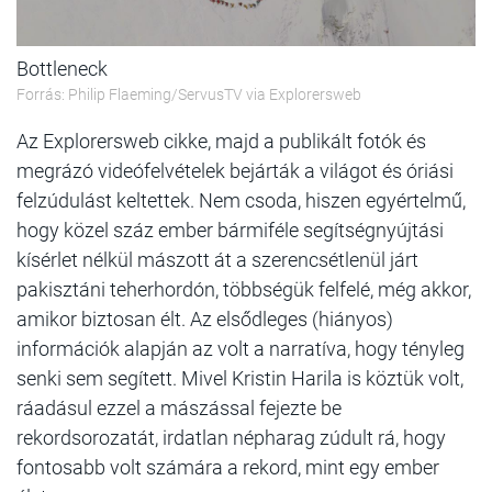
Bottleneck
Forrás: Philip Flaeming/ServusTV via Explorersweb
Az Explorersweb cikke, majd a publikált fotók és
megrázó videófelvételek bejárták a világot és óriási
felzúdulást keltettek. Nem csoda, hiszen egyértelmű,
hogy közel száz ember bármiféle segítségnyújtási
kísérlet nélkül mászott át a szerencsétlenül járt
pakisztáni teherhordón, többségük felfelé, még akkor,
amikor biztosan élt. Az elsődleges (hiányos)
információk alapján az volt a narratíva, hogy tényleg
senki sem segített. Mivel Kristin Harila is köztük volt,
ráadásul ezzel a mászással fejezte be
rekordsorozatát, irdatlan népharag zúdult rá, hogy
fontosabb volt számára a rekord, mint egy ember