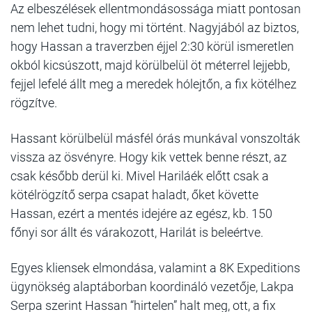
Az elbeszélések ellentmondásossága miatt pontosan
nem lehet tudni, hogy mi történt. Nagyjából az biztos,
hogy Hassan a traverzben éjjel 2:30 körül ismeretlen
okból kicsúszott, majd körülbelül öt méterrel lejjebb,
fejjel lefelé állt meg a meredek hólejtőn, a fix kötélhez
rögzítve.
Hassant körülbelül másfél órás munkával vonszolták
vissza az ösvényre. Hogy kik vettek benne részt, az
csak később derül ki. Mivel Hariláék előtt csak a
kötélrögzítő serpa csapat haladt, őket követte
Hassan, ezért a mentés idejére az egész, kb. 150
főnyi sor állt és várakozott, Harilát is beleértve.
Egyes kliensek elmondása, valamint a 8K Expeditions
ügynökség alaptáborban koordináló vezetője, Lakpa
Serpa szerint Hassan “hirtelen” halt meg, ott, a fix