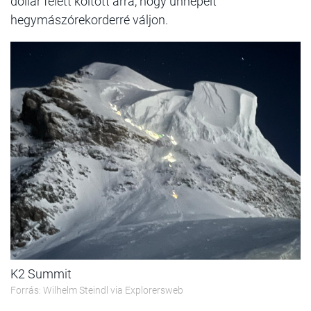
dollár felett költött arra, hogy ünnepelt
hegymászórekorderré váljon.
K2 Summit
Forrás: Wilhelm Steindl via Explorersweb