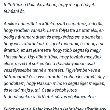
töltöttünk a Palacknyakban, hogy megpróbáljuk
felhúzni őt.
Amikor odaértünk a kötélrögzítő csapathoz, kiderült,
hogy rendben vannak. Lama folytatta az utat elöl, én
pedig hátramaradtam és megkérdeztem a serpákat,
hogy visszafordulnak-e. Igent mondtak, és ahogy mi
értettük, ez azt jelentette, hogy több segítség megy
Hassanhoz. Úgy döntöttünk, hogy tovább megyünk
előre, mivel túl sok ember a Palacknyakban csak
veszélyesebbé tenné a mentést. Figyelembe véve a
hátramaradt és a visszafordult emberek számát, úgy
gondoltam, hogy Hassan minden segítséget megkap,
és le tud majd jutni. Csak később jutott
tudomásunkra a történtek súlyos végkimenetele.
Eközben lent a Palacknyakban Gabrielnek sikerült egy