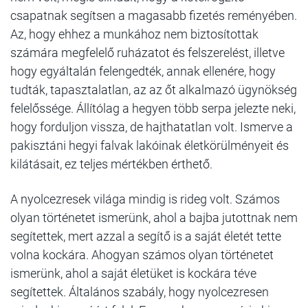
csapatnak segítsen a magasabb fizetés reményében.
Az, hogy ehhez a munkához nem biztosítottak
számára megfelelő ruházatot és felszerelést, illetve
hogy egyáltalán felengedték, annak ellenére, hogy
tudták, tapasztalatlan, az az őt alkalmazó ügynökség
felelőssége. Állítólag a hegyen több serpa jelezte neki,
hogy forduljon vissza, de hajthatatlan volt. Ismerve a
pakisztáni hegyi falvak lakóinak életkörülményeit és
kilátásait, ez teljes mértékben érthető.
A nyolcezresek világa mindig is rideg volt. Számos
olyan történetet ismerünk, ahol a bajba jutottnak nem
segítettek, mert azzal a segítő is a saját életét tette
volna kockára. Ahogyan számos olyan történetet
ismerünk, ahol a saját életüket is kockára téve
segítettek. Általános szabály, hogy nyolcezresen