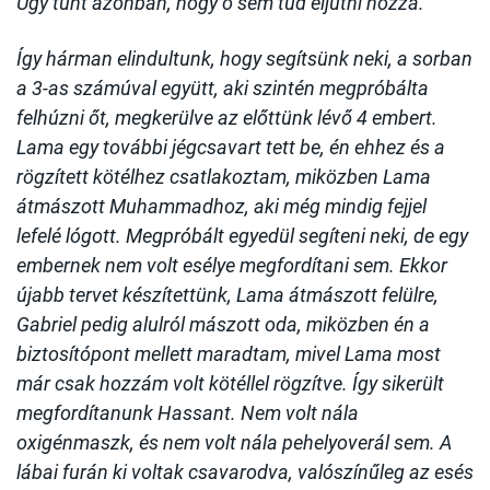
Úgy tűnt azonban, hogy ő sem tud eljutni hozzá.
Így hárman elindultunk, hogy segítsünk neki, a sorban
a 3-as számúval együtt, aki szintén megpróbálta
felhúzni őt, megkerülve az előttünk lévő 4 embert.
Lama egy további jégcsavart tett be, én ehhez és a
rögzített kötélhez csatlakoztam, miközben Lama
átmászott Muhammadhoz, aki még mindig fejjel
lefelé lógott. Megpróbált egyedül segíteni neki, de egy
embernek nem volt esélye megfordítani sem. Ekkor
újabb tervet készítettünk, Lama átmászott felülre,
Gabriel pedig alulról mászott oda, miközben én a
biztosítópont mellett maradtam, mivel Lama most
már csak hozzám volt kötéllel rögzítve. Így sikerült
megfordítanunk Hassant. Nem volt nála
oxigénmaszk, és nem volt nála pehelyoverál sem. A
lábai furán ki voltak csavarodva, valószínűleg az esés