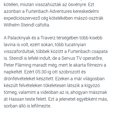
kötélen, miután visszahúzták az ösvényre. Ezt
azonban a Furtenbach Adventures kereskedelmi
expedíciószervező cég kötelékében mászó osztrák
Wilhelm Steindl cáfolta.
A Palacknyak és a Traverz térségében több kisebb
lavina is volt, ezért sokan, több tucatnyian
visszafordultak, többek között a Furtenbach csapata
is. Steindl is lefelé indult, de a Servus TV operatőre,
Peter Fläming maradt még, mert le akarta filmezni a
napkeltét. Ezért 05:30-ig ott szobrozott és
drónfelvételeket készített. Ezeken a már világosban
készült felvételeken tökéletesen látszik a kígyózó
tömeg, valamint a videóban az is, ahogyan másznak
át Hassan teste felett. Ezt a jelenetet egyébként más,
sorban álló is lefilmezte.