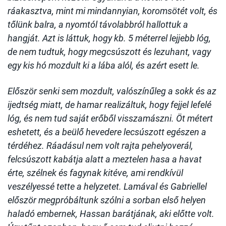
ráakasztva, mint mi mindannyian, koromsötét volt, és
tőlünk balra, a nyomtól távolabbról hallottuk a
hangját. Azt is láttuk, hogy kb. 5 méterrel lejjebb lóg,
de nem tudtuk, hogy megcsúszott és lezuhant, vagy
egy kis hó mozdult ki a lába alól, és azért esett le.
Először senki sem mozdult, valószínűleg a sokk és az
ijedtség miatt, de hamar realizáltuk, hogy fejjel lefelé
lóg, és nem tud saját erőből visszamászni. Öt métert
eshetett, és a beülő hevedere lecsúszott egészen a
térdéhez. Ráadásul nem volt rajta pehelyoverál,
felcsúszott kabátja alatt a meztelen hasa a havat
érte, szélnek és fagynak kitéve, ami rendkívül
veszélyessé tette a helyzetet. Lamával és Gabriellel
először megpróbáltunk szólni a sorban első helyen
haladó embernek, Hassan barátjának, aki előtte volt.