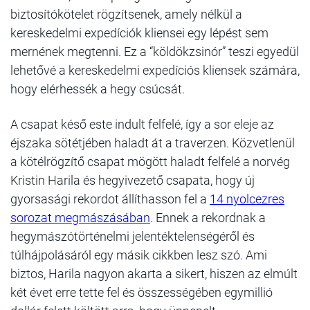
biztosítókötelet rögzítsenek, amely nélkül a
kereskedelmi expedíciók kliensei egy lépést sem
mernének megtenni. Ez a “köldökzsinór” teszi egyedül
lehetővé a kereskedelmi expedíciós kliensek számára,
hogy elérhessék a hegy csúcsát.
A csapat késő este indult felfelé, így a sor eleje az
éjszaka sötétjében haladt át a traverzen. Közvetlenül
a kötélrögzítő csapat mögött haladt felfelé a norvég
Kristin Harila és hegyivezető csapata, hogy új
gyorsasági rekordot állíthasson fel a
14 nyolcezres
sorozat megmászásában
. Ennek a rekordnak a
hegymászótörténelmi jelentéktelenségéről és
túlhájpolásáról egy másik cikkben lesz szó. Ami
biztos, Harila nagyon akarta a sikert, hiszen az elmúlt
két évet erre tette fel és összességében egymillió