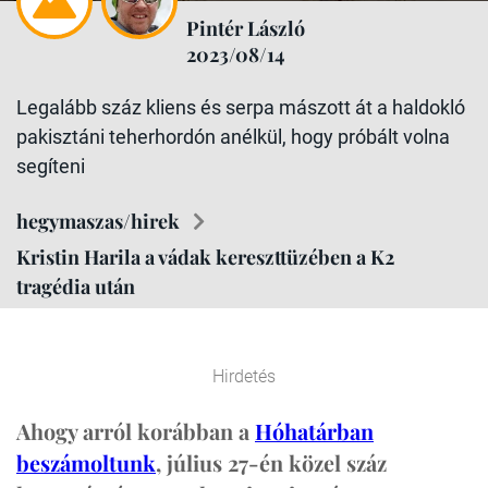
Pintér László
2023/08/14
Legalább száz kliens és serpa mászott át a haldokló
pakisztáni teherhordón anélkül, hogy próbált volna
segíteni
hegymaszas/hirek
Kristin Harila a vádak kereszttüzében a K2
tragédia után
Hirdetés
Ahogy arról korábban a
Hóhatárban
beszámoltunk
, július 27-én közel száz