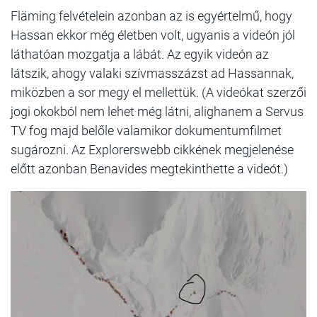
Fläming felvételein azonban az is egyértelmű, hogy
Hassan ekkor még életben volt, ugyanis a videón jól
láthatóan mozgatja a lábát. Az egyik videón az
látszik, ahogy valaki szívmasszázst ad Hassannak,
miközben a sor megy el mellettük. (A videókat szerzői
jogi okokból nem lehet még látni, alighanem a Servus
TV fog majd belőle valamikor dokumentumfilmet
sugározni. Az Explorerswebb cikkének megjelenése
előtt azonban Benavides megtekinthette a videót.)