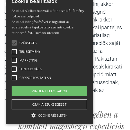
Cookie beállítások
Ha mindenáron felelőst akar valaki találni, akkor
Az oldal sütiket használ a felhasználói élmény
érdemes a Hassant alkalmazó ügynökségnél
fokozása céljából.
keresgélni. Ha kicsit távolabbra tekintünk, akkor
Az oldal böngészésével elfogadod az
pedig a magashegyi expedíciós turisztikai ipar teljes
adatvédelmi tájékoztató szerinti cookie
felhasználást.
Tovább olvasok
szabályozatlanságát okolhatjuk. Gyakorlatilag
szabad rablás van, kizárólag a piaci szereplők saját
SZÜKSÉGES
etikai normáira van bízva, ki hogyan végzi a
TELJESÍTMÉNY
tevékenységét. Nepál ezen a téren jóval Pakisztán
MARKETING
előtt jár, de a szabályok többsége ott is csak kirakati
FUNKCIONÁLIS
elem az országot mélyen átszövő korrupció miatt.
CSOPORTOSÍTATLAN
Akadnak olyan halálesetek, amelyeket eltussolnak,
mielőtt a hírekbe kerülnének, mert rontják az
MINDENT ELFOGADOK
ügynökség szakmai hitelességét.
CSAK A SZÜKSÉGESET
Hassan halála összességében a
COOKIE RÉSZLETEK
komplett magashegyi expedíciós