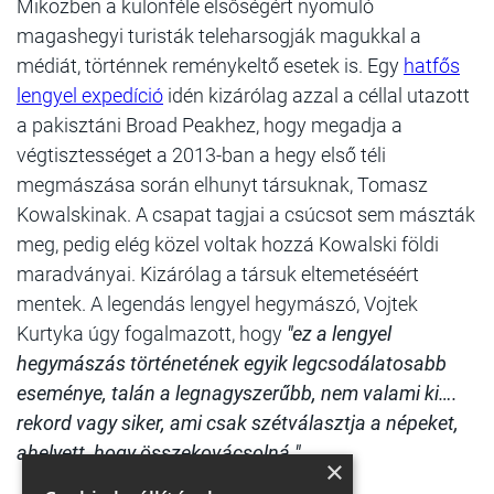
Miközben a különféle elsőségért nyomuló
magashegyi turisták teleharsogják magukkal a
médiát, történnek reménykeltő esetek is. Egy
hatfős
lengyel expedíció
idén kizárólag azzal a céllal utazott
a pakisztáni Broad Peakhez, hogy megadja a
végtisztességet a 2013-ban a hegy első téli
megmászása során elhunyt társuknak, Tomasz
Kowalskinak. A csapat tagjai a csúcsot sem mászták
meg, pedig elég közel voltak hozzá Kowalski földi
maradványai. Kizárólag a társuk eltemetéséért
mentek. A legendás lengyel hegymászó, Vojtek
Kurtyka úgy fogalmazott, hogy
"ez a lengyel
hegymászás történetének egyik legcsodálatosabb
eseménye, talán a legnagyszerűbb, nem valami ki….
rekord vagy siker, ami csak szétválasztja a népeket,
ahelyett, hogy összekovácsolná."
×