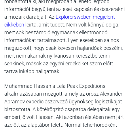
robbantotta ki, aki megpróbált a lehető legtöbb
információt begyűjteni az eset kapcsán és összerakni
a mozaik darabjait. Az
Explorersweben megjelent
cikkében
leírta, amit tudott. Nem volt könnyű dolga,
mert sok beszámoló egymásnak ellentmondó
információkat tartalmazott. Ilyen esetekben sajnos
megszokott, hogy csak kevesen hajlandóak beszélni,
mert nem akarnak nyilvánosan keresztbe tenni
senkinek, mások az egyéni érdekeiket szem előtt
tartva inkább hallgatnak.
Muhammad Hassan a Lela Peak Expeditions
alkalmazásában mozgott, amely az orosz Alexander
Abramov expedíciószervező ügynökség logisztikáját
biztosította. A kötélrögzítő csapatba delegáltak egy
embert, ő volt Hassan. Aki azonban életében nem járt
azelőtt az alaptábor felett. Normál teherhordóként