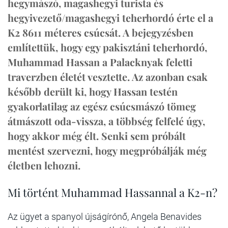
hegymászó, magashegyi turista és
hegyivezető/magashegyi teherhordó érte el a
K2 8611 méteres csúcsát. A bejegyzésben
említettük, hogy egy pakisztáni teherhordó,
Muhammad Hassan a Palacknyak feletti
traverzben életét vesztette. Az azonban csak
később derült ki, hogy Hassan testén
gyakorlatilag az egész csúcsmászó tömeg
átmászott oda-vissza, a többség felfelé úgy,
hogy akkor még élt. Senki sem próbált
mentést szervezni, hogy megpróbálják még
életben lehozni.
Mi történt Muhammad Hassannal a K2-n?
Az ügyet a spanyol újságírónő, Angela Benavides