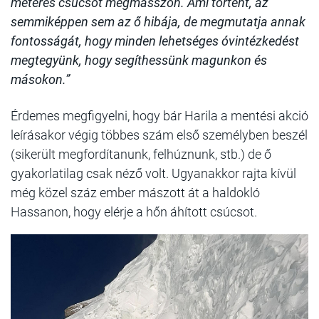
méteres csúcsot megmásszon. Ami történt, az
semmiképpen sem az ő hibája, de megmutatja annak
fontosságát, hogy minden lehetséges óvintézkedést
megtegyünk, hogy segíthessünk magunkon és
másokon.”
Érdemes megfigyelni, hogy bár Harila a mentési akció
leírásakor végig többes szám első személyben beszél
(sikerült megfordítanunk, felhúznunk, stb.) de ő
gyakorlatilag csak néző volt. Ugyanakkor rajta kívül
még közel száz ember mászott át a haldokló
Hassanon, hogy elérje a hőn áhított csúcsot.