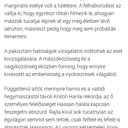
marginális esélye volt a túlélésre. A felháborodást az
váltja ki, hogy egyrészt ritkán filmezik le, ahogyan
mászók tucatjai lépnek át egy még életben lévő
sérültön, másrészt pedig hogy meg sem próbálták
lementeni.
A pakisztáni hatóságok vizsgálatot indítottak az eset
kivizsgálására. A mászóközösség és a
nagyközönség eközben forrong, hogy ennyire
kiveszett az emberiesség a nyolcezresek világából.
Függetlenül attól, mennyire hamis és a valódi
hegymászástól távoli Kristin Harila rekordja, az ő
személyes felelősségét Hassan halála kapcsán
feszegetni abszurd. Rajta kívül sok tucatnyian az
égvilágon semmit sem tettek, csak felfelé és lefelé is
átmásztak Hassanon. Az viszont kétségtelen, hogy