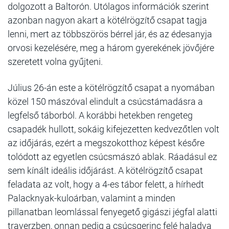
dolgozott a Baltorón. Utólagos információk szerint
azonban nagyon akart a kötélrögzítő csapat tagja
lenni, mert az többszörös bérrel jár, és az édesanyja
orvosi kezelésére, meg a három gyerekének jövőjére
szeretett volna gyűjteni.
Július 26-án este a kötélrögzítő csapat a nyomában
közel 150 mászóval elindult a csúcstámadásra a
legfelső táborból. A korábbi hetekben rengeteg
csapadék hullott, sokáig kifejezetten kedvezőtlen volt
az időjárás, ezért a megszokotthoz képest későre
tolódott az egyetlen csúcsmászó ablak. Ráadásul ez
sem kínált ideális időjárást. A kötélrögzítő csapat
feladata az volt, hogy a 4-es tábor felett, a hírhedt
Palacknyak-kuloárban, valamint a minden
pillanatban leomlással fenyegető gigászi jégfal alatti
traverzben, onnan pedig a csúcsgerinc felé haladva