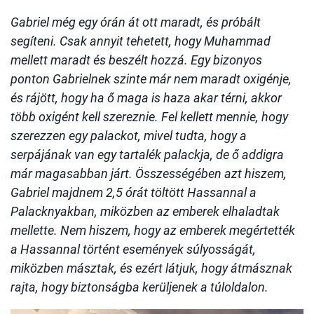
Gabriel még egy órán át ott maradt, és próbált
segíteni. Csak annyit tehetett, hogy Muhammad
mellett maradt és beszélt hozzá. Egy bizonyos
ponton Gabrielnek szinte már nem maradt oxigénje,
és rájött, hogy ha ő maga is haza akar térni, akkor
több oxigént kell szereznie. Fel kellett mennie, hogy
szerezzen egy palackot, mivel tudta, hogy a
serpájának van egy tartalék palackja, de ő addigra
már magasabban járt. Összességében azt hiszem,
Gabriel majdnem 2,5 órát töltött Hassannal a
Palacknyakban, miközben az emberek elhaladtak
mellette. Nem hiszem, hogy az emberek megértették
a Hassannal történt események súlyosságát,
miközben másztak, és ezért látjuk, hogy átmásznak
rajta, hogy biztonságba kerüljenek a túloldalon.