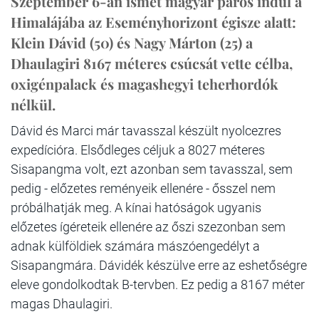
Szeptember 6-án ismét magyar páros indul a
Himalájába az Eseményhorizont égisze alatt:
Klein Dávid (50) és Nagy Márton (25) a
Dhaulagiri 8167 méteres csúcsát vette célba,
oxigénpalack és magashegyi teherhordók
nélkül.
Dávid és Marci már tavasszal készült nyolcezres
expedícióra. Elsődleges céljuk a 8027 méteres
Sisapangma volt, ezt azonban sem tavasszal, sem
pedig - előzetes reményeik ellenére - ősszel nem
próbálhatják meg. A kínai hatóságok ugyanis
előzetes ígéreteik ellenére az őszi szezonban sem
adnak külföldiek számára mászóengedélyt a
Sisapangmára. Dávidék készülve erre az eshetőségre
eleve gondolkodtak B-tervben. Ez pedig a 8167 méter
magas Dhaulagiri.