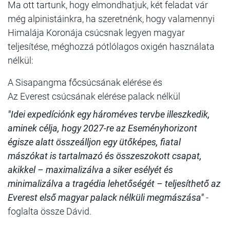
Ma ott tartunk, hogy elmondhatjuk, két feladat vár
még alpinistáinkra, ha szeretnénk, hogy valamennyi
Himalája Koronája csúcsnak legyen magyar
teljesítése, méghozzá pótlólagos oxigén használata
nélkül:
A Sisapangma főcsúcsának elérése és
Az Everest csúcsának elérése palack nélkül
"Idei expedíciónk egy hároméves tervbe illeszkedik,
aminek célja, hogy 2027-re az Eseményhorizont
égisze alatt összeálljon egy ütőképes, fiatal
mászókat is tartalmazó és összeszokott csapat,
akikkel – maximalizálva a siker esélyét és
minimalizálva a tragédia lehetőségét – teljesíthető az
Everest első magyar palack nélküli megmászása"
-
foglalta össze Dávid.