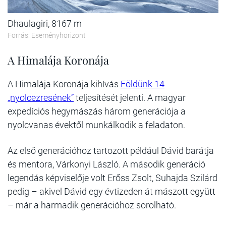
Dhaulagiri, 8167 m
Forrás: Eseményhorizont
A Himalája Koronája
A Himalája Koronája kihívás
Földünk 14
„nyolcezresének”
teljesítését jelenti. A magyar
expedíciós hegymászás három generációja a
nyolcvanas évektől munkálkodik a feladaton.
Az első generációhoz tartozott például Dávid barátja
és mentora, Várkonyi László. A második generáció
legendás képviselője volt Erőss Zsolt, Suhajda Szilárd
pedig – akivel Dávid egy évtizeden át mászott együtt
– már a harmadik generációhoz sorolható.