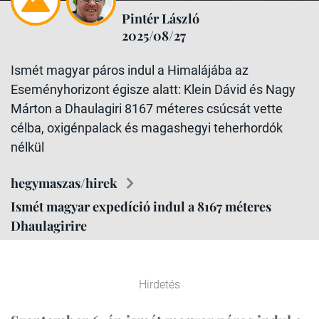
Pintér László
2025/08/27
Ismét magyar páros indul a Himalájába az
Eseményhorizont égisze alatt: Klein Dávid és Nagy
Márton a Dhaulagiri 8167 méteres csúcsát vette
célba, oxigénpalack és magashegyi teherhordók
nélkül
hegymaszas/hirek
Ismét magyar expedíció indul a 8167 méteres
Dhaulagirire
Hirdetés