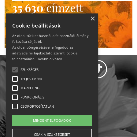
35 630
címzett
heti motiváció
×
Cookie beállítások
Ne maradj le!
Az oldal sütiket használ a felhasználói élmény
fokozása céljából.
Az oldal böngészésével elfogadod az
adatvédelmi tájékoztató szerinti cookie
felhasználást.
Tovább olvasok
SZÜKSÉGES
TELJESÍTMÉNY
MARKETING
Adatvédelem
FUNKCIONÁLIS
CSOPORTOSÍTATLAN
Állásajánlatok
MINDENT ELFOGADOK
Impresszum-kapcsolat
CSAK A SZÜKSÉGESET
Jogi nyilatkozat