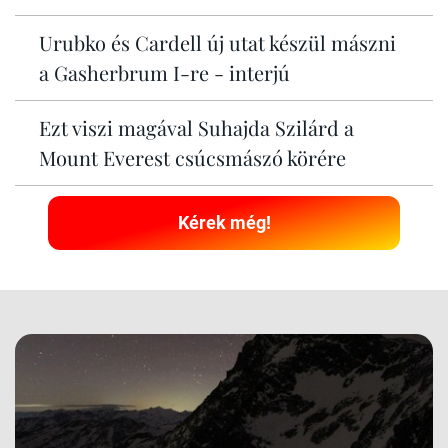
Urubko és Cardell új utat készül mászni
a Gasherbrum I-re - interjú
Ezt viszi magával Suhajda Szilárd a
Mount Everest csúcsmászó körére
Kérek még!