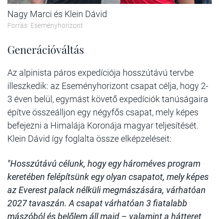
Nagy Marci és Klein Dávid
Forrás: Eseményhorizont
Generációváltás
Az alpinista páros expedíciója hosszútávú tervbe
illeszkedik: az Eseményhorizont csapat célja, hogy 2-
3 éven belül, egymást követő expedíciók tanúságaira
építve összeálljon egy négyfős csapat, mely képes
befejezni a Himalája Koronája magyar teljesítését.
Klein Dávid így foglalta össze elképzeléseit:
"Hosszútávú célunk, hogy egy hároméves program
keretében felépítsünk egy olyan csapatot, mely képes
az Everest palack nélküli megmászására, várhatóan
2027 tavaszán. A csapat várhatóan 3 fiatalabb
mászóból és belőlem áll majd – valamint a hátteret