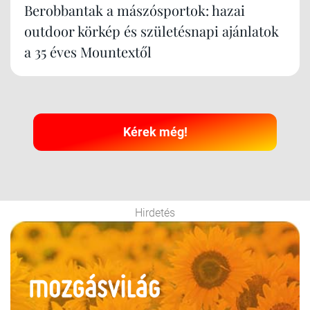
Berobbantak a mászósportok: hazai
outdoor körkép és születésnapi ajánlatok
a 35 éves Mountextől
Kérek még!
Hirdetés