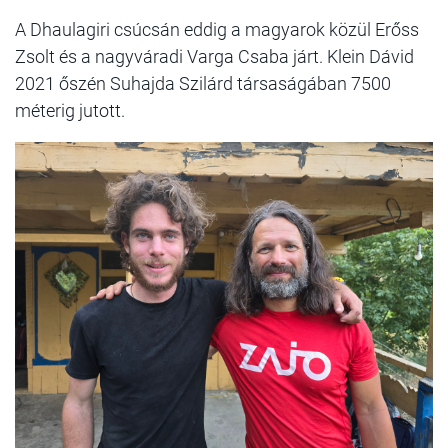
A Dhaulagiri csúcsán eddig a magyarok közül Erőss
Zsolt és a nagyváradi Varga Csaba járt. Klein Dávid
2021 őszén Suhajda Szilárd társaságában 7500
méterig jutott.