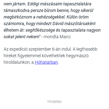
nem jártam. Eddigi mászásaim tapasztalatára
támaszkodva persze bízom benne, hogy sikerül
megbirkóznom a nehézségekkel. Külön öröm
számomra, hogy mindezt Dávid mászótársaként
élhetem át: segítőkészsége és tapasztalata nagyon
sokat jelent nekem" -
mondta Marci.
Az expedíció szeptember 6-án indul. A legfrissebb
híreket figyelemmel követhetitek hegymászó
híroldalunkon, a
Hóhatárban
.
Hirdetés