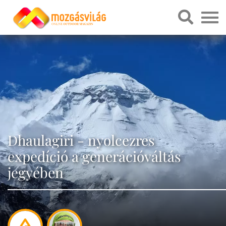
Dhaulagiri - nyolcezres
expedíció a generációváltás
jegyében