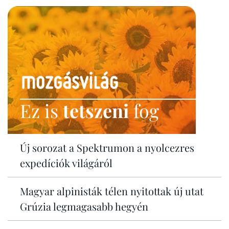
Ez is
tetszeni
fog
Új sorozat a Spektrumon a nyolcezres
expedíciók világáról
Magyar alpinisták télen nyitottak új utat
Grúzia legmagasabb hegyén