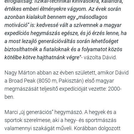
elfoglaltság: fizikai-technikai kihívásokra, kalandra,
értékes emberi élményekre vágyom. Az évek során
azonban kialakult bennem egy „másodlagos
motiváció” is: kedvessé vált a szívemnek a magyar
expedíciós hegymászás egésze, és jó érzés lenne, ha
a most lezajló generációváltás során lehetőséget
biztosíthatnék a fiataloknak és a folyamatot közös
kötélbe kötve hajthatnánk végre"
- vázolta Dávid.
Nagy Márton abban az évben született, amikor Dávid
a Broad Peak (8050 m, Pakisztán) első magyar
megmászását teljesítő expedícióját vezette: 2000-
ben.
Marci „új generációs” hegymászó. A hegyek és a
sportok szerelmese, aki a hegy- és sportmászás
valamennyi szakágát műveli. Korábban dolgozott