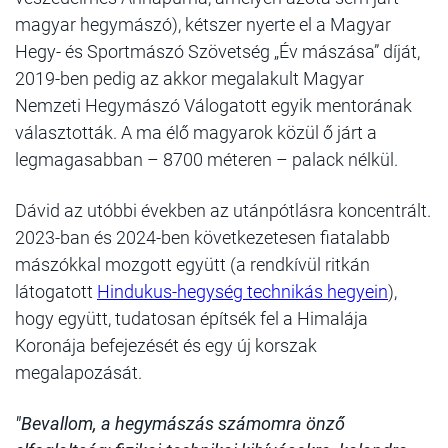
magyar hegymászó), kétszer nyerte el a Magyar
Hegy- és Sportmászó Szövetség „Év mászása” díját,
2019-ben pedig az akkor megalakult Magyar
Nemzeti Hegymászó Válogatott egyik mentorának
választották. A ma élő magyarok közül ő járt a
legmagasabban – 8700 méteren – palack nélkül.
Dávid az utóbbi években az utánpótlásra koncentrált.
2023-ban és 2024-ben következetesen fiatalabb
mászókkal mozgott együtt (a rendkívül ritkán
látogatott
Hindukus-hegység technikás hegyein
),
hogy együtt, tudatosan építsék fel a Himalája
Koronája befejezését és egy új korszak
megalapozását.
"Bevallom, a hegymászás számomra önző