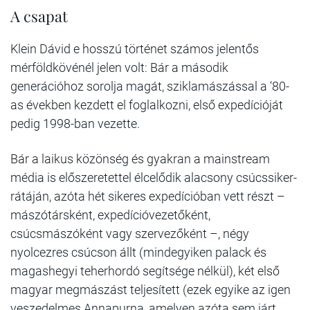
A csapat
Klein Dávid e hosszú történet számos jelentős
mérföldkövénél jelen volt: Bár a második
generációhoz sorolja magát, sziklamászással a ‘80-
as években kezdett el foglalkozni, első expedícióját
pedig 1998-ban vezette.
Bár a laikus közönség és gyakran a mainstream
média is előszeretettel élcelődik alacsony csúcssiker-
rátáján, azóta hét sikeres expedícióban vett részt –
mászótársként, expedícióvezetőként,
csúcsmászóként vagy szervezőként –, négy
nyolcezres csúcson állt (mindegyiken palack és
magashegyi teherhordó segítsége nélkül), két első
magyar megmászást teljesített (ezek egyike az igen
veszedelmes Annapurna, amelyen azóta sem járt