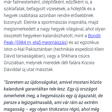
már falmesterként, útépítőként, edzőként is, a
sziklafalak, befagyott vízesések, a hólejtők és a
hegyek csábítása azonban rendre erősebbnek
bizonyult. Eleinte a sportmászás inspirálta, majd
megismerkedett a nagy hegyek világával, ahol olyan
összetett hegyeken kalandozhatott, mint a
Bondit
Peak (5984 m, első megmászás
) és az egzotikus
Istor-o-Nal Pakisztánban (technikás expedíció Klein
Dávid társaságában), vagy a Shkhara csúcs
Grúziában, melynek meredek déli falára Kocsis
Dáviddal új utat másztak.
"Szeretem az újdonságokat, amivel mostani közös
kalandunk garantáltan tele lesz. Egy új országot
ismerhetek meg, a hegymászás egy új ágazatát, de
persze a legizgalmasabb, ami vár rám az extrém
magasság – egy olyan titokzatos régió, ahol még