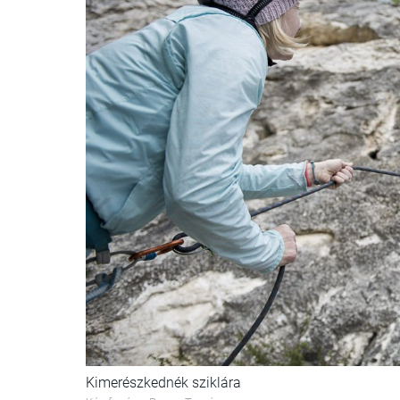
Kimerészkednék sziklára