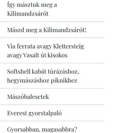
Így másztuk meg a
Kilimandzsárót
Mászd meg a Kilimandzsárót!
Via ferrata avagy Klettersteig
avagy Vasalt út kisokos
Softshell kabát túrázáshoz,
hegymászáshoz piknikhez
Mászóbalesetek
Everest gyorstalpaló
Gyorsabban, magasabbra?