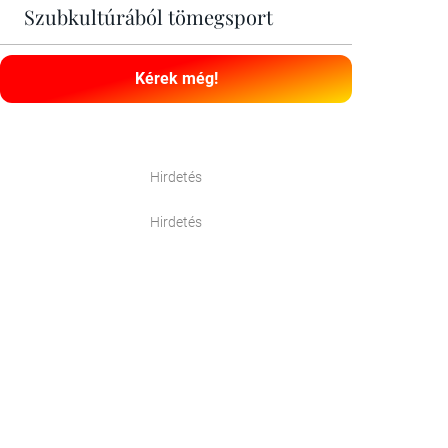
Szubkultúrából tömegsport
Kérek még!
Hirdetés
Hirdetés