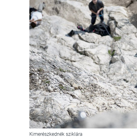
Kimerészkednék sziklára