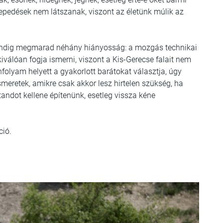
epedések nem látszanak, viszont az életünk múlik az
indig megmarad néhány hiányosság: a mozgás technikai
iválóan fogja ismerni, viszont a Kis-Gerecse falait nem
folyam helyett a gyakorlott barátokat választja, úgy
meretek, amikre csak akkor lesz hirtelen szükség, ha
andot kellene építenünk, esetleg vissza kéne
ció.