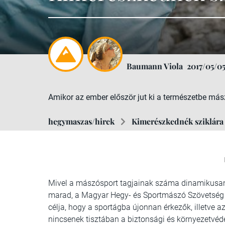
Baumann Viola
2017/05/0
Amikor az ember először jut ki a természetbe más
hegymaszas/hirek
Kimerészkednék sziklára
Mivel a mászósport tagjainak száma dinamikusan 
marad, a Magyar Hegy- és Sportmászó Szövetség a
célja, hogy a sportágba újonnan érkezők, illetve 
nincsenek tisztában a biztonsági és környezetvé