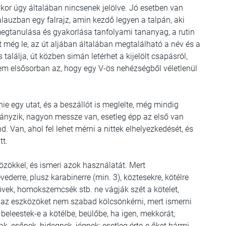
ykor úgy általában nincsenek jelölve. Jó esetben van
lauzban egy falrajz, amin kezdő legyen a talpán, aki
 megtanulása és gyakorlása tanfolyami tananyag, a rutin
még le, az út aljában általában megtalálható a név és a
alálja, út közben simán letérhet a kijelölt csapásról,
em elsősorban az, hogy egy V-ös nehézségből véletlenül
ie egy utat, és a beszállót is meglelte, még mindig
hiányzik, nagyon messze van, esetleg épp az első van
. Van, ahol fel lehet mérni a nittek elhelyezkedését, és
tt.
özökkel, és ismeri azok használatát. Mert
derre, plusz karabinerre (min. 3), köztesekre, kötélre
kövek, homokszemcsék stb. ne vágják szét a kötelet,
t az eszközöket nem szabad kölcsönkérni, mert ismerni
; beleestek-e a kötélbe, beülőbe, ha igen, mekkorát;
, esőnek, hidegnek, jégnek; esetleg érte-e őket bármi