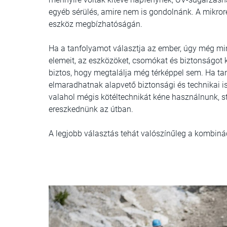
egyéb sérülés, amire nem is gondolnánk. A mikror
eszköz megbízhatóságán.
Ha a tanfolyamot választja az ember, úgy még m
elemeit, az eszközöket, csomókat és biztonságot k
biztos, hogy megtalálja még térképpel sem. Ha tan
elmaradhatnak alapvető biztonsági és technikai is
valahol mégis kötéltechnikát kéne használnunk, st
ereszkednünk az útban.
A legjobb választás tehát valószínűleg a kombiná