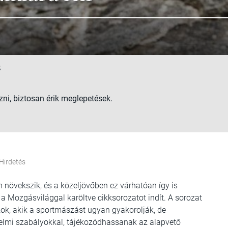
5
zni, biztosan érik meglepetések.
Hirdetés
növekszik, és a közeljövőben ez várhatóan így is
 Mozgásvilággal karöltve cikksorozatot indít. A sorozat
azok, akik a sportmászást ugyan gyakorolják, de
delmi szabályokkal, tájékozódhassanak az alapvető