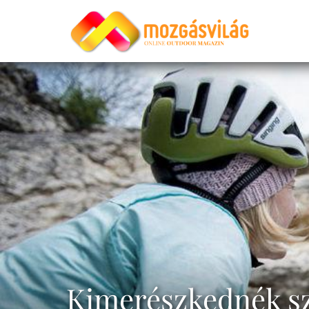
Kimerészkednék sz