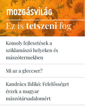
Ez is
tetszeni
fog
Komoly fejlesztések a
sziklamászó helyeken és
mászótermekben
Mi az a gleccser?
Kandrács Ildikó: Felelősséget
érzek a magyar
mászótársadalomért