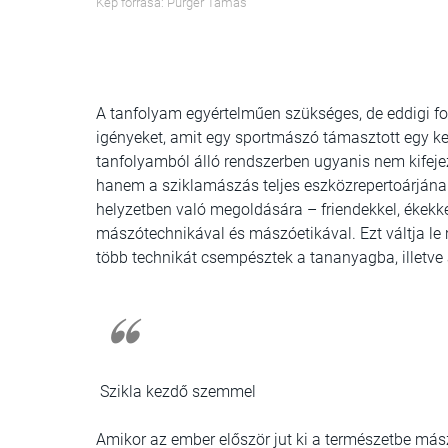
Kép forrása: Purger Tamás
A tanfolyam egyértelműen szükséges, de eddigi for
igényeket, amit egy sportmászó támasztott egy 
tanfolyamból álló rendszerben ugyanis nem kifejez
hanem a sziklamászás teljes eszközrepertoárjána
helyzetben való megoldására – friendekkel, ékekk
mászótechnikával és mászóetikával. Ezt váltja le 
több technikát csempésztek a tananyagba, illetve az
Szikla kezdő szemmel
Amikor az ember először jut ki a természetbe mászn