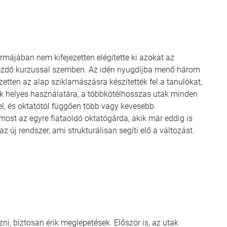
májában nem kifejezetten elégítette ki azokat az
kezdő kurzussal szemben. Az idén nyugdíjba menő három
etten az alap sziklamászásra készítették fel a tanulókat,
k helyes használatára, a többkötélhosszas utak minden
el, és oktatótól függően több vagy kevesebb
most az egyre fiataoldó oktatógárda, akik már eddig is
 új rendszer, ami strukturálisan segíti elő a változást.
i, biztosan érik meglepetések. Először is, az utak