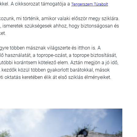
eikkel. A cikksorozat támogatója a
Tengerszem Túrabolt
zunk, mi történik, amikor valaki először megy sziklára.
és, ismeretek szükségesek ahhoz, hogy biztonságosan és
et.
gyre többen másznak világszerte és itthon is. A
lő használatát, a toprope-ozást, a toprope biztosítását,
tóbbi korántsem kötelező elem. Aztán megjön a jó idő,
A kezdők közül többen gyakorlott barátokkal, mások
 oktatás keretében élik át első sziklás élményeiket.