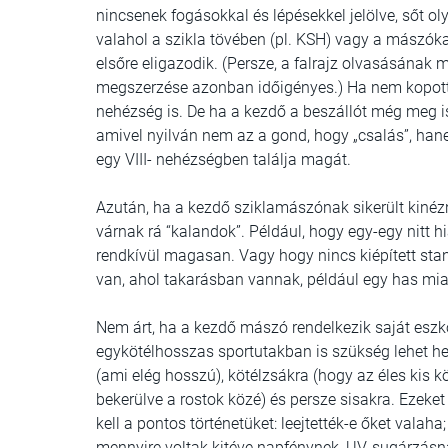
nincsenek fogásokkal és lépésekkel jelölve, sőt ol
valahol a szikla tövében (pl. KSH) vagy a mászóka
elsőre eligazodik. (Persze, a falrajz olvasásának
megszerzése azonban időigényes.) Ha nem kopott 
nehézség is. De ha a kezdő a beszállót még meg is t
amivel nyilván nem az a gond, hogy „csalás”, han
egy VIII- nehézségben találja magát.
Azután, ha a kezdő sziklamászónak sikerült kinézn
várnak rá “kalandok”. Például, hogy egy-egy nitt 
rendkívül magasan. Vagy hogy nincs kiépített stand
van, ahol takarásban vannak, például egy has mia
Nem árt, ha a kezdő mászó rendelkezik saját eszk
egykötélhosszas sportutakban is szükség lehet heve
(ami elég hosszú), kötélzsákra (hogy az éles kis 
bekerülve a rostok közé) és persze sisakra. Ezeke
kell a pontos történetüket: leejtették-e őket valaha
mennyire voltak kitéve napfénynek, UV-sugárzásnak