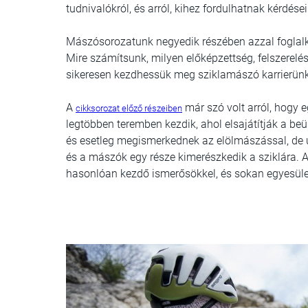
tudnivalókról, és arról, kihez fordulhatnak kérdés
Mászósorozatunk negyedik részében azzal foglalko
Mire számítsunk, milyen előképzettség, felszerel
sikeresen kezdhessük meg sziklamászó karrierünk
A
már szó volt arról, hogy e
cikksorozat előző részeiben
legtöbben teremben kezdik, ahol elsajátítják a beü
és esetleg megismerkednek az elölmászással, de u
és a mászók egy része kimerészkedik a sziklára. 
hasonlóan kezdő ismerősökkel, és sokan egyesületi