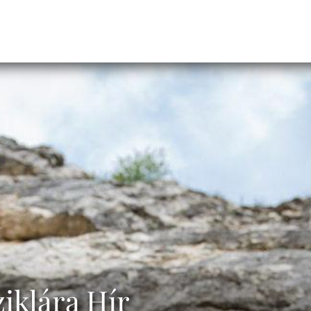
iklára Hír