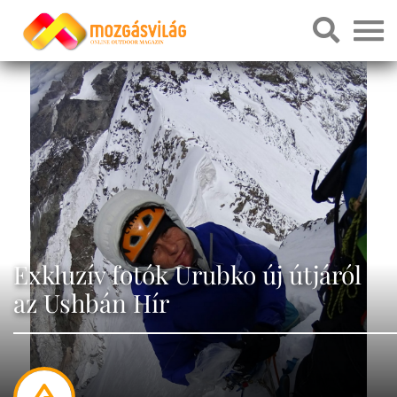
Exkluzív fotók Urubko új útjáról
az Ushbán Hír