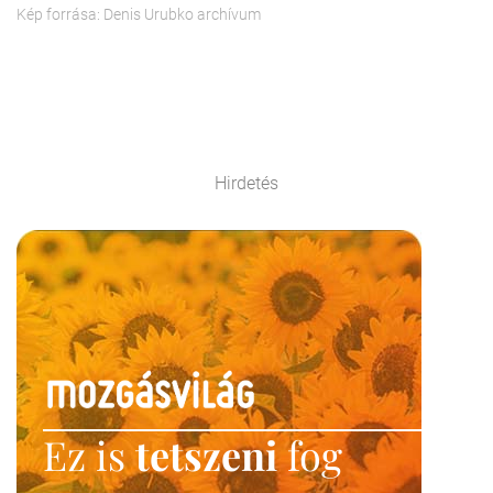
Kép forrása: Denis Urubko archívum
Hirdetés
Ez is
tetszeni
fog