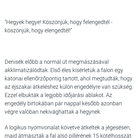
"Hegyek hegye! Köszönjük, hogy felengedtél -
köszönjük, hogy elengedtél!"
Denisék előbb a normál út megmászásával
akklimatizálódtak. Első éles kísérletük a falon egy
katonai ellenőrzőpontig tartott, ahol megtudták, hogy
az éjszakai átkeléshez külön engedélyre van szükség.
Ezzel elbukták a legjobb időjárási ablakot. Az
engedély birtokában pár nappal később azonban
végre valóban nekivághattak a hegynek.
A logikus nyomvonalat követve átkeltek a jégesésen,
majd átmászták a fal alsó pillérének 15 kötélhosszát.