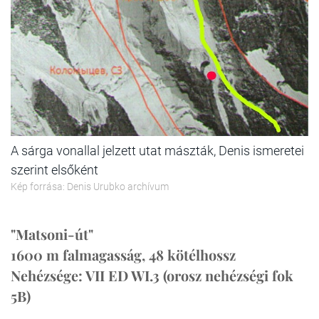
A sárga vonallal jelzett utat mászták, Denis ismeretei
szerint elsőként
Kép forrása: Denis Urubko archívum
"Matsoni-út"
1600 m falmagasság, 48 kötélhossz
Nehézsége: VII ED WI.3 (orosz nehézségi fok
5B)