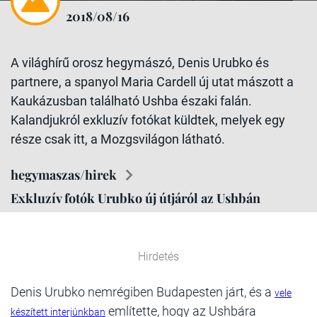
2018/08/16
A világhírű orosz hegymászó, Denis Urubko és
partnere, a spanyol Maria Cardell új utat mászott a
Kaukázusban található Ushba északi falán.
Kalandjukról exkluzív fotókat küldtek, melyek egy
része csak itt, a Mozgsvilágon látható.
hegymaszas/hirek
Exkluzív fotók Urubko új útjáról az Ushbán
Hirdetés
Denis Urubko nemrégiben Budapesten járt, és a
vele
említette, hogy az Ushbára
készített interjúnkban