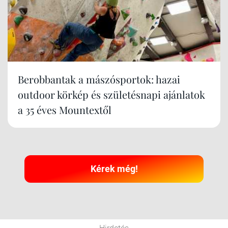
Berobbantak a mászósportok: hazai
outdoor körkép és születésnapi ajánlatok
a 35 éves Mountextől
Kérek még!