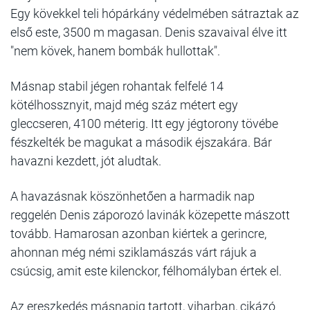
Egy kövekkel teli hópárkány védelmében sátraztak az
első este, 3500 m magasan. Denis szavaival élve itt
"nem kövek, hanem bombák hullottak".
Másnap stabil jégen rohantak felfelé 14
kötélhossznyit, majd még száz métert egy
gleccseren, 4100 méterig. Itt egy jégtorony tövébe
fészkelték be magukat a második éjszakára. Bár
havazni kezdett, jót aludtak.
A havazásnak köszönhetően a harmadik nap
reggelén Denis záporozó lavinák közepette mászott
tovább. Hamarosan azonban kiértek a gerincre,
ahonnan még némi sziklamászás várt rájuk a
csúcsig, amit este kilenckor, félhomályban értek el.
Az ereszkedés másnapig tartott, viharban, cikázó