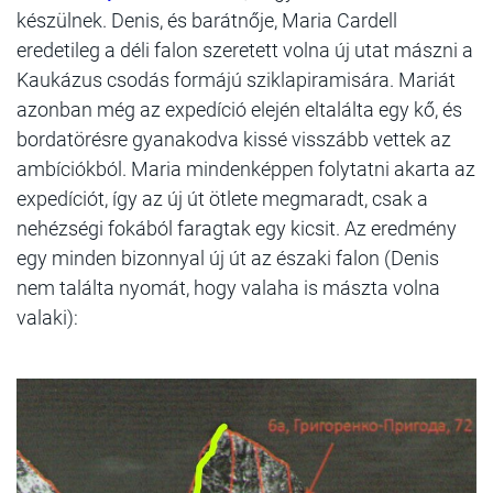
készülnek. Denis, és barátnője, Maria Cardell
eredetileg a déli falon szeretett volna új utat mászni a
Kaukázus csodás formájú sziklapiramisára. Mariát
azonban még az expedíció elején eltalálta egy kő, és
bordatörésre gyanakodva kissé visszább vettek az
ambíciókból. Maria mindenképpen folytatni akarta az
expedíciót, így az új út ötlete megmaradt, csak a
nehézségi fokából faragtak egy kicsit. Az eredmény
egy minden bizonnyal új út az északi falon (Denis
nem találta nyomát, hogy valaha is mászta volna
valaki):