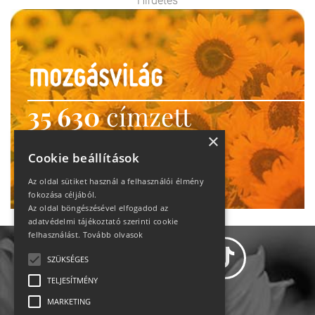
Hirdetés
35 630
címzett
heti motiváció
×
Cookie beállítások
Ne maradj le!
Az oldal sütiket használ a felhasználói élmény
fokozása céljából.
Az oldal böngészésével elfogadod az
adatvédelmi tájékoztató szerinti cookie
felhasználást.
Tovább olvasok
SZÜKSÉGES
TELJESÍTMÉNY
MARKETING