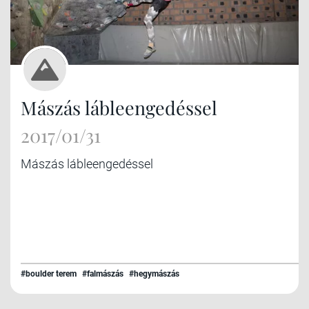
Mászás lábleengedéssel
2017/01/31
Mászás lábleengedéssel
#boulder terem
#falmászás
#hegymászás