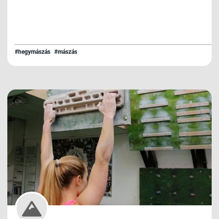
#hegymászás
#mászás