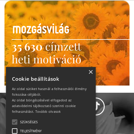
35 630
címzett
heti motiváció
Ne maradj le!
×
Cookie beállítások
Az oldal sütiket használ a felhasználói élmény
fokozása céljából.
Az oldal böngészésével elfogadod az
adatvédelmi tájékoztató szerinti cookie
felhasználást.
Tovább olvasok
SZÜKSÉGES
Adatvédelem
TELJESÍTMÉNY