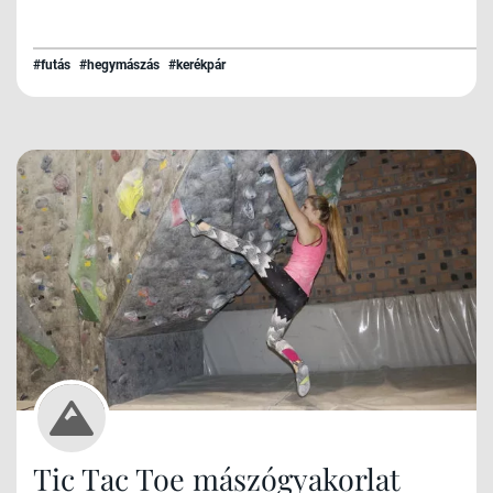
#futás
#hegymászás
#kerékpár
Tic Tac Toe mászógyakorlat