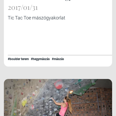
2017/01/31
Tic Tac Toe mászógyakorlat
#boulder terem
#hegymászás
#mászás