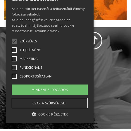
Ne maradj le!
Az oldal sütiket használ a felhasználói élmény
fokozása céljából.
Az oldal böngészésével elfogadod az
adatvédelmi tájékoztató szerinti cookie
felhasználást.
Tovább olvasok
SZÜKSÉGES
TELJESÍTMÉNY
MARKETING
Adatvédelem
FUNKCIONÁLIS
CSOPORTOSÍTATLAN
Állásajánlatok
MINDENT ELFOGADOK
Impresszum-kapcsolat
CSAK A SZÜKSÉGESET
Jogi nyilatkozat
COOKIE RÉSZLETEK
Rólunk
English