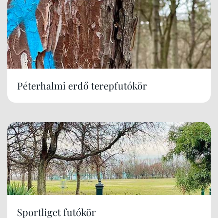
Péterhalmi erdő terepfutókör
Sportliget futókör