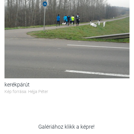
kerékpárút
Kép forrása: Héjja Péter
Galériához klikk a képre!