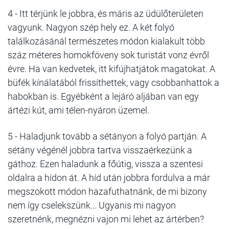
4 -
Itt térjünk le jobbra, és máris az üdülőterületen
vagyunk. Nagyon szép hely ez. A két folyó
találkozásánál természetes módon kialakult több
száz méteres homokföveny sok turistát vonz évről
évre.
Ha van kedvetek, itt kifújhatjátok magatokat. A
büfék kínálatából frissíthettek, vagy csobbanhattok a
habokban is.
Egyébként a lejáró aljában van egy
ártézi kút, ami télen-nyáron üzemel.
5 -
Haladjunk tovább a sétányon a folyó partján. A
sétány végénél jobbra tartva visszaérkezünk a
gáthoz.
Ezen haladunk a főútig, vissza a szentesi
oldalra a hídon át. A híd után jobbra fordulva a már
megszokott módon hazafuthatnánk, de mi bizony
nem így cselekszünk...
Ugyanis mi nagyon
szeretnénk, megnézni vajon mi lehet az ártérben?