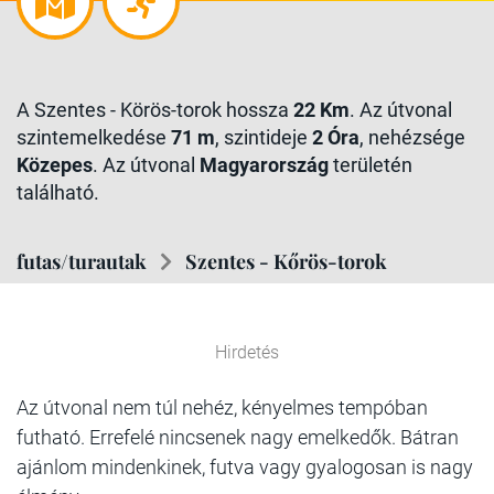
A Szentes - Körös-torok hossza
22 Km
. Az útvonal
szintemelkedése
71 m
, szintideje
2 Óra
, nehézsége
Közepes
. Az útvonal
Magyarország
területén
található.
futas/turautak
Szentes - Kőrös-torok
Hirdetés
Az útvonal nem túl nehéz, kényelmes tempóban
futható. Errefelé nincsenek nagy emelkedők. Bátran
ajánlom mindenkinek, futva vagy gyalogosan is nagy