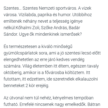
Szentes…
Szentes Nemzeti sportváros.
A vizek
városa.
Vízilabda, paprika és humor. Utóbbihoz
említenék néhány nevet a teljesség igénye
nélkül:
Kőhalmi Zoli, Szőke András, Badár
Sándor.
Ugye ők mindenkinek ismerősek?
És természetesen a kiváló minőségű
gyümölcspárlatok sora, ami a jó szentesi lecsó előtt
elengedhetetlen az erre járó kedves vendég
számára.
Világ életemben itt éltem, egészen tavaly
októberig, amikor is a fővárosba költöztem.
Itt
futottam, itt edzettem, ide szeretnélek elkalauzolni
benneteket 2 kör erejéig.
Az útvonal nem túl nehéz, kényelmes tempóban
futható. Errefelé nincsenek nagy emelkedők. Bátran