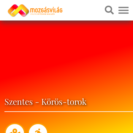
Szentes - Körös-torok