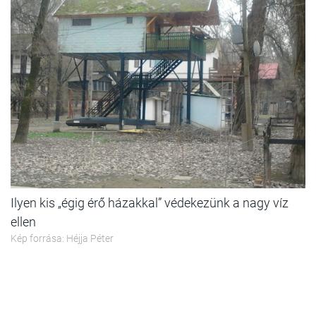
Ilyen kis „égig érő házakkal” védekezünk a nagy víz
ellen
Kép forrása: Héjja Péter