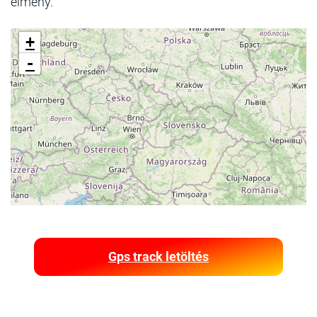
élmény.
+
-
Gps track letöltés