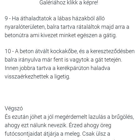
Galériához klikk a képre!
9 -
Ha áthaladtatok a lábas házakból álló
nyaralóterületen, balra tartva rátaláltok majd arra a
betonútra ami kivezet minket egészen a gátig.
10 -
A beton átvált kockakőbe, és a kereszteződésben
balra irányulva már fent is vagytok a gát tetején.
Innen jobbra tartva a kerékpárúton haladva
visszaérkezhettek a ligetig.
Végszó
És ezután jöhet a jól megérdemelt lazulás a brűgölés,
ahogy ezt nálunk nevezik. Érzed ahogy öreg
futócsontjaidat átjárja a meleg. Csak ülsz a