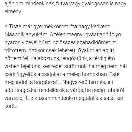
ajánlom mindenkinek, futva vagy gyalogosan is nagy
élmény.
A Tisza már gyermekkorom óta nagy kedvenc.
Második anyukám. A télen megnyugvást adó folyó
nyáron vizével hűsít. Az összes szabadidőmet itt
töltöttem.
Amikor csak lehetett.
Gyakorlatilag itt
nőttem fel. Kajakoztunk, lengőztünk, a térdig érő
vízben fejeltünk, keszeget sütöttünk, ha meg nem, hát
csak figyeltük a csajokat a meleg homokban. Este
meg indult a horgászat...
Nagyszerű természeti
adottságokkal rendelkezik a város, ha pedig futásról
van szó, itt biztosan mindenki megtalálja a saját kis
körét.