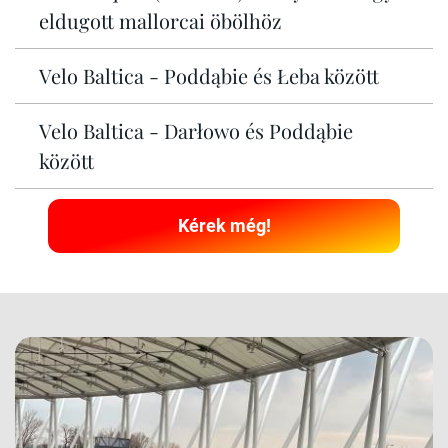
eldugott mallorcai öbölhöz
Velo Baltica - Poddąbie és Łeba között
Velo Baltica - Darłowo és Poddąbie
között
Kérek még!