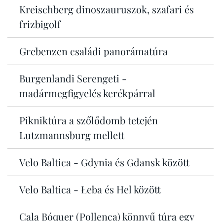
Kreischberg dinoszauruszok, szafari és
frizbigolf
Grebenzen családi panorámatúra
Burgenlandi Serengeti -
madármegfigyelés kerékpárral
Pikniktúra a szőlődomb tetején
Lutzmannsburg mellett
Velo Baltica - Gdynia és Gdansk között
Velo Baltica - Łeba és Hel között
Cala Bóquer (Pollenca) könnyű túra egy