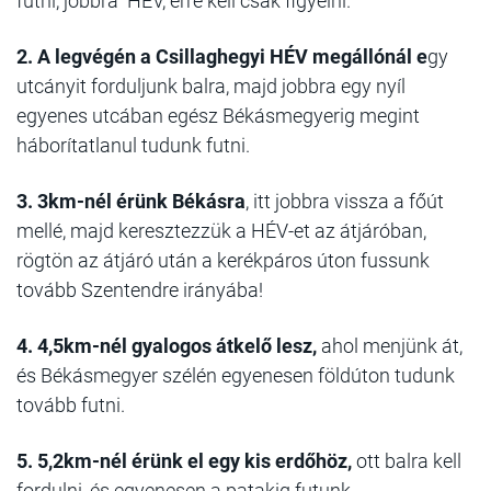
futni, jobbra HÉV, erre kell csak figyelni.
2. A legvégén a Csillaghegyi HÉV megállónál e
gy
utcányit forduljunk balra, majd jobbra egy nyíl
egyenes utcában egész Békásmegyerig megint
háborítatlanul tudunk futni.
3. 3km-nél érünk Békásra
, itt jobbra vissza a főút
mellé, majd keresztezzük a HÉV-et az átjáróban,
rögtön az átjáró után a kerékpáros úton fussunk
tovább Szentendre irányába!
4. 4,5km-nél gyalogos átkelő lesz,
ahol menjünk át,
és Békásmegyer szélén egyenesen földúton tudunk
tovább futni.
5. 5,2km-nél érünk el egy kis erdőhöz,
ott balra kell
fordulni, és egyenesen a patakig futunk.