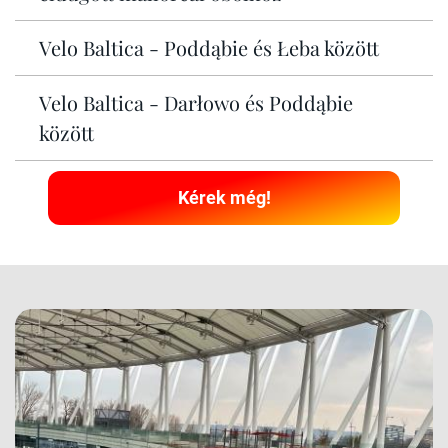
Velo Baltica - Poddąbie és Łeba között
Velo Baltica - Darłowo és Poddąbie
között
Kérek még!