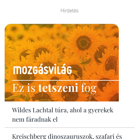
Hirdetés
Ez is
tetszeni
fog
Wildes Lachtal túra, ahol a gyerekek
nem fáradnak el
Kreischberg dinoszauruszok, szafari és