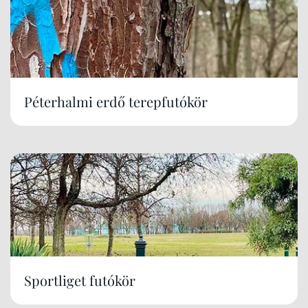
Péterhalmi erdő terepfutókör
Sportliget futókör