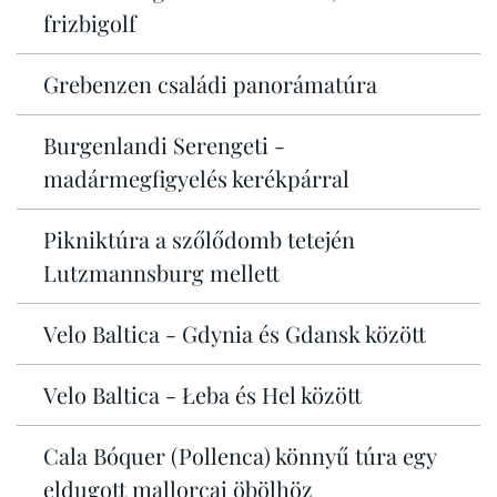
frizbigolf
Grebenzen családi panorámatúra
Burgenlandi Serengeti -
madármegfigyelés kerékpárral
Pikniktúra a szőlődomb tetején
Lutzmannsburg mellett
Velo Baltica - Gdynia és Gdansk között
Velo Baltica - Łeba és Hel között
Cala Bóquer (Pollenca) könnyű túra egy
eldugott mallorcai öbölhöz