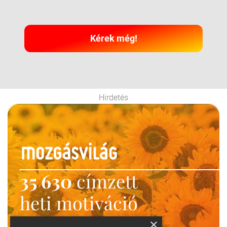
Kérek még!
Hirdetés
35 630
címzett
heti motiváció
Ne maradj le!
×