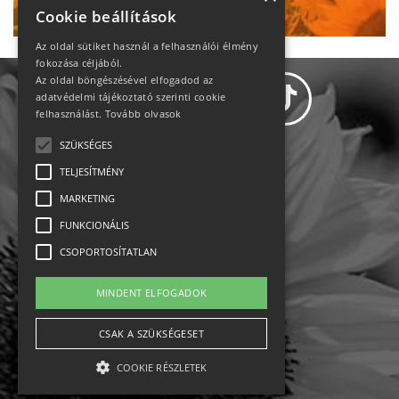
Cookie beállítások
Az oldal sütiket használ a felhasználói élmény
fokozása céljából.
Az oldal böngészésével elfogadod az
adatvédelmi tájékoztató szerinti cookie
felhasználást.
Tovább olvasok
SZÜKSÉGES
Adatvédelem
TELJESÍTMÉNY
MARKETING
Állásajánlatok
FUNKCIONÁLIS
Impresszum-kapcsolat
CSOPORTOSÍTATLAN
Jogi nyilatkozat
MINDENT ELFOGADOK
Rólunk
CSAK A SZÜKSÉGESET
COOKIE RÉSZLETEK
English