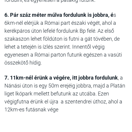
6. Pár száz méter múlva fordulunk is jobbra, é
s
6km-nél elérjük a Római part északi végét, ahol a
kerékpáros úton lefelé fordulunk Bp felé. Az első
szakaszon lehet földúton is futni a gát tövében, de
lehet a tetején is ízlés szerint. Innentől végig
egyenesen a Római parton futunk egészen a vasúti
összekötő hídig.
7. 11km-nél érünk a végére, itt jobbra fordulunk
, a
Nánási úton is egy 50m erejéig jobbra, majd a Platán
liget lkópark mellett befutunk az utcába. Ezen
végigfutna érünk el újra a szentendrei úthoz, ahol a
12km-es futásnak vége