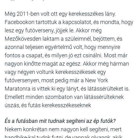
Még 2011-ben volt ott egy kerekesszékes lány.
Facebookon tartottuk a kapcsolatot, és mondta, hogy
lesz egy futóverseny, jöjjek le. Akkor még
Mezőkövesden laktam a szüleimnél, bejöttem, és
azonnal teljesen egyértelmű volt, hogy mennyire
fontos a csapat, és milyen jó ezt csinálni. Most már
nagyon kinőtte magát az egész. Akkor még hárman
vagy négyen voltunk kerekesszékesek egy
futóversenyen, most pedig már a New York
Maratonra is vittek ki egy lányt, és látássérülteket is.
Emellett minden szombaton van látássérülteknek
úszás, és futás kerekesszékeseknek
És a futásban mit tudnak segíteni az ép futók?
Nekem konkrétan nem nagyon kell segíteni, mert
handbike-kal tudok futni, de vannak olyanok, akik