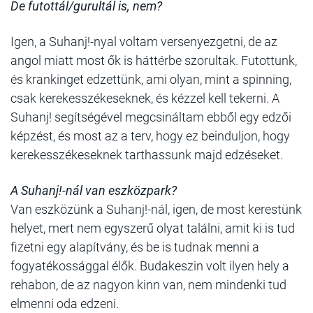
De futottál/gurultál is, nem?
Igen, a Suhanj!-nyal voltam versenyezgetni, de az
angol miatt most ők is háttérbe szorultak. Futottunk,
és krankinget edzettünk, ami olyan, mint a spinning,
csak kerekesszékeseknek, és kézzel kell tekerni. A
Suhanj! segítségével megcsináltam ebből egy edzői
képzést, és most az a terv, hogy ez beinduljon, hogy
kerekesszékeseknek tarthassunk majd edzéseket.
A Suhanj!-nál van eszközpark?
Van eszközünk a Suhanj!-nál, igen, de most kerestünk
helyet, mert nem egyszerű olyat találni, amit ki is tud
fizetni egy alapítvány, és be is tudnak menni a
fogyatékossággal élők. Budakeszin volt ilyen hely a
rehabon, de az nagyon kinn van, nem mindenki tud
elmenni oda edzeni.