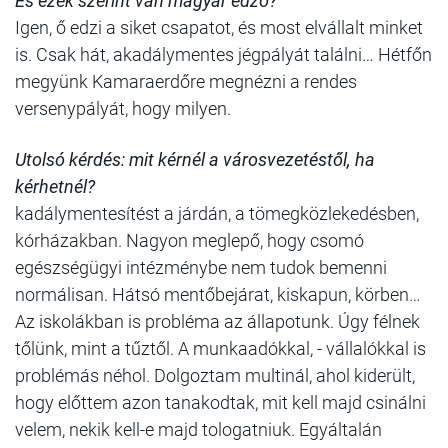
És ezek szerint van magyar edző?
Igen, ő edzi a siket csapatot, és most elvállalt minket
is. Csak hát, akadálymentes jégpályát találni… Hétfőn
megyünk Kamaraerdőre megnézni a rendes
versenypályát, hogy milyen.
Utolsó kérdés: mit kérnél a városvezetéstől, ha
kérhetnél?
kadálymentesítést a járdán, a tömegközlekedésben,
kórházakban. Nagyon meglepő, hogy csomó
egészségügyi intézménybe nem tudok bemenni
normálisan. Hátsó mentőbejárat, kiskapun, körben…
Az iskolákban is probléma az állapotunk. Úgy félnek
tőlünk, mint a tűztől. A munkaadókkal, - vállalókkal is
problémás néhol. Dolgoztam multinál, ahol kiderült,
hogy előttem azon tanakodtak, mit kell majd csinálni
velem, nekik kell-e majd tologatniuk. Egyáltalán