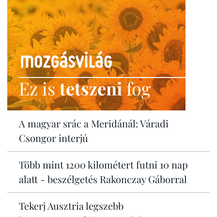
Ez is
tetszeni
fog
A magyar srác a Meridánál: Váradi
Csongor interjú
Több mint 1200 kilométert futni 10 nap
alatt - beszélgetés Rakonczay Gáborral
Tekerj Ausztria legszebb