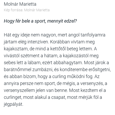
Molnár Marietta
Kép forrása: Molnár Marietta
Hogy fér bele a sport, mennyit edzel?
Hát egy ideje nem nagyon, mert angol tanfolyamra
jártam elég intenzíven. Korábban vívtam meg
kajakoztam, de mind a kettőtől beteg lettem. A
vívástól szétment a hátam, a kajakozástól meg
sebes lett a lábam, ezért abbahagytam. Most járok a
barátnőmmel zumbázni, és konditerembe erősítgetni,
és abban bízom, hogy a curling működni fog. Az
annyira persze nem sport, de mégis, a versenyzés, a
versenyszellem jelen van benne. Most kezdtem el a
curlinget, most alakul a csapat, most mérjük föl a
jégpályát.