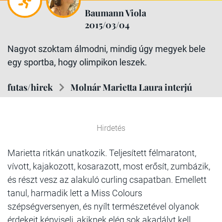
Baumann Viola
2015/03/04
Nagyot szoktam álmodni, mindig úgy megyek bele
egy sportba, hogy olimpikon leszek.
futas/hirek
Molnár Marietta Laura interjú
Hirdetés
Marietta ritkán unatkozik. Teljesített félmaratont,
vívott, kajakozott, kosarazott, most erősít, zumbázik,
és részt vesz az alakuló curling csapatban. Emellett
tanul, harmadik lett a Miss Colours
szépségversenyen, és nyílt természetével olyanok
érdekeit képviseli, akiknek elég sok akadályt kell