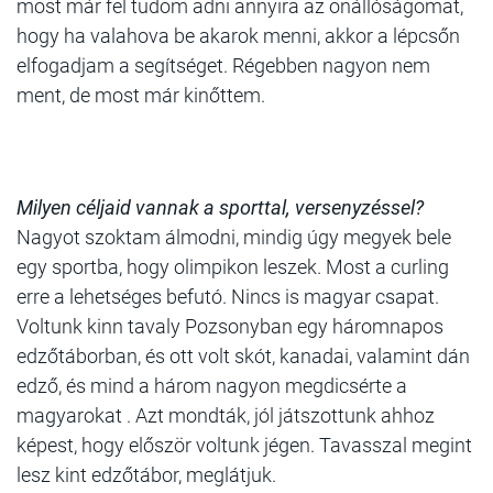
most már fel tudom adni annyira az önállóságomat,
hogy ha valahova be akarok menni, akkor a lépcsőn
elfogadjam a segítséget. Régebben nagyon nem
ment, de most már kinőttem.
Milyen céljaid vannak a sporttal, versenyzéssel?
Nagyot szoktam álmodni, mindig úgy megyek bele
egy sportba, hogy olimpikon leszek. Most a curling
erre a lehetséges befutó. Nincs is magyar csapat.
Voltunk kinn tavaly Pozsonyban egy háromnapos
edzőtáborban, és ott volt skót, kanadai, valamint dán
edző, és mind a három nagyon megdicsérte a
magyarokat . Azt mondták, jól játszottunk ahhoz
képest, hogy először voltunk jégen. Tavasszal megint
lesz kint edzőtábor, meglátjuk.