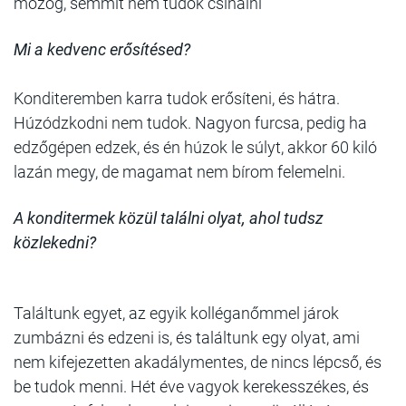
mozog, semmit nem tudok csinálni
Mi a kedvenc erősítésed?
Konditeremben karra tudok erősíteni, és hátra.
Húzódzkodni nem tudok. Nagyon furcsa, pedig ha
edzőgépen edzek, és én húzok le súlyt, akkor 60 kiló
lazán megy, de magamat nem bírom felemelni.
A konditermek közül találni olyat, ahol tudsz
közlekedni?
Találtunk egyet, az egyik kolléganőmmel járok
zumbázni és edzeni is, és találtunk egy olyat, ami
nem kifejezetten akadálymentes, de nincs lépcső, és
be tudok menni. Hét éve vagyok kerekesszékes, és