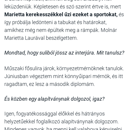
leküzdeniük. Képletesen és szó szerint értve is, mert
Marietta kerekesszékkel űzi ezeket a sportokat,
és
így próbálja ledönteni a tabukat és határokat,
amikhez még nem épültek meg a rámpák. Molnár
Marietta Laurával beszélgettem.
Mondtad, hogy suliból jössz az interjúra. Mit tanulsz?
Műszaki fősulira járok, környezetmérnöknek tanulok.
Júniusban végeztem mint könnyűipari mérnök, és itt
ragadtam, ez lesz a második diplomám.
És közben egy alapítványnak dolgozol, igaz?
Igen, fogyatékossággal élőkkel és hátrányos
helyzetűekkel foglalkozó alapítványnak dolgozom.
Mindenes vagyok, ha menni kell valahova képviselni