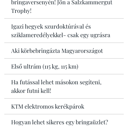
bringaversenyén! Jön a Salzkammergut
Trophy!
Igazi hegyek szurdoktúrával és
sziklameredélyekkel- csak egy ugrásra
Aki körbebringázta Magyarországot
Első ultrám (115 kg, 115 km)
Ha futással lehet másokon segíteni,
akkor futni kell!
KTM elektromos kerékpárok
Hogyan lehet sikeres egy bringaüzlet?