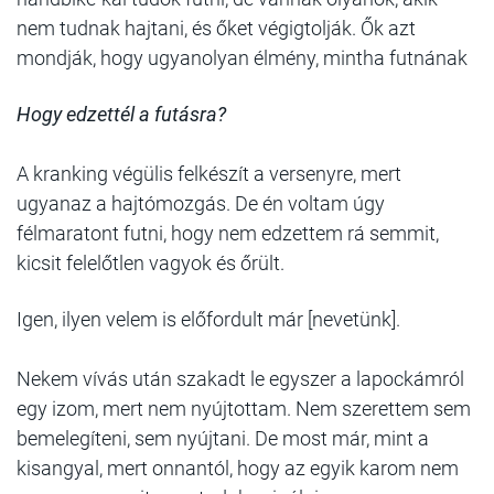
nem tudnak hajtani, és őket végigtolják. Ők azt
mondják, hogy ugyanolyan élmény, mintha futnának
Hogy edzettél a futásra?
A kranking végülis felkészít a versenyre, mert
ugyanaz a hajtómozgás. De én voltam úgy
félmaratont futni, hogy nem edzettem rá semmit,
kicsit felelőtlen vagyok és őrült.
Igen, ilyen velem is előfordult már [nevetünk].
Nekem vívás után szakadt le egyszer a lapockámról
egy izom, mert nem nyújtottam. Nem szerettem sem
bemelegíteni, sem nyújtani. De most már, mint a
kisangyal, mert onnantól, hogy az egyik karom nem