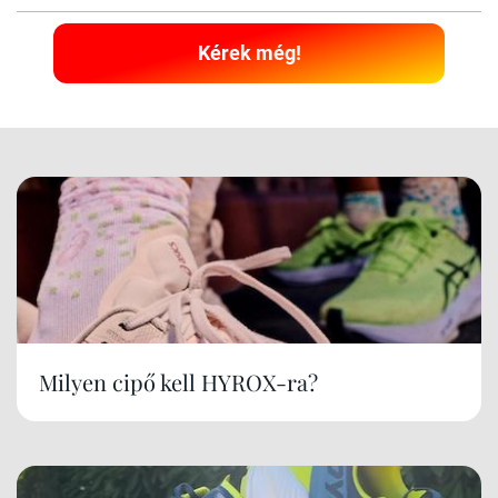
Kérek még!
Milyen cipő kell HYROX-ra?