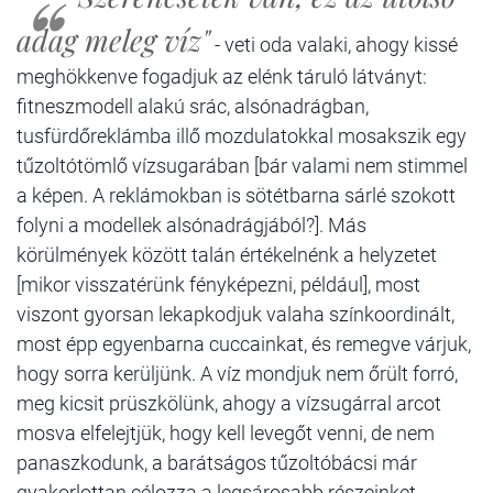
adag meleg víz"
- veti oda valaki, ahogy kissé
meghökkenve fogadjuk az elénk táruló látványt:
fitneszmodell alakú srác, alsónadrágban,
tusfürdőreklámba illő mozdulatokkal mosakszik egy
tűzoltótömlő vízsugarában [bár valami nem stimmel
a képen. A reklámokban is sötétbarna sárlé szokott
folyni a modellek alsónadrágjából?]. Más
körülmények között talán értékelnénk a helyzetet
[mikor visszatérünk fényképezni, például], most
viszont gyorsan lekapkodjuk valaha színkoordinált,
most épp egyenbarna cuccainkat, és remegve várjuk,
hogy sorra kerüljünk. A víz mondjuk nem őrült forró,
meg kicsit prüszkölünk, ahogy a vízsugárral arcot
mosva elfelejtjük, hogy kell levegőt venni, de nem
panaszkodunk, a barátságos tűzoltóbácsi már
gyakorlottan célozza a legsárosabb részeinket.