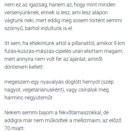
nem ez az igazság, hanem az, hogy mint minden
versenyünknek, ennek is lesz, ami lesz alapon
vágtunk neki, mert eddig még sosem történt semmi
szörnyű, bárhol indultunk is el.
Itt sem, ha eltekintünk attól a pillanattól, amikor 9 km
futás-kúszás-mászás-cipelés után elsírtam magam,
mert annyira nem volt fer az ajánlat, amiről
döntenem kellett:
megeszem egy nyavalyás döglött hernyót (szép
nagyot, vegetáriánusként), vagy csinálok még
harminc négyüteműt.
Nekem semmi bajom a fekvőtámaszokkal, de
addigra már nem működtek a mellizmaim, az előző
70 miatt.