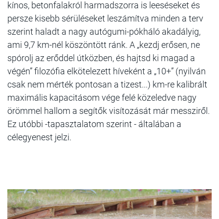
kínos, betonfalakról harmadszorra is leeséseket és
persze kisebb sérüléseket leszámítva minden a terv
szerint haladt a nagy autógumi-pókháló akadályig,
ami 9,7 km-nél köszöntött ránk. A „kezdj erősen, ne
spórolj az erőddel útközben, és hajtsd ki magad a
végén” filozófia elkötelezett híveként a „10+” (nyilván
csak nem mérték pontosan a tizest...) km-re kalibrált
maximális kapacitásom vége felé közeledve nagy
örömmel hallom a segítők visítozását már messziről.
Ez utóbbi -tapasztalatom szerint - általában a
célegyenest jelzi.