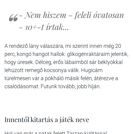
- Nem hiszem - feleli óvatosan
- 10+-t írtak...
A rendező lány válaszára, mi szerint innen még 20
perc, kongó hangot hallok: glikogénraktáraim jelentik,
hogy üresek. Délceg, erős lábaimból sár béklyókkal
lehúzott remegő kocsonya válik. Hugicám
türelmesen vár a pókháló másik felén, átérezve a
csalódásomat. Futunk tovább, jobb híján.
Innentől kitartás a játék neve
Hol van már a patak felett Tarzan-kiáltással