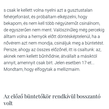
s csak le kellett volna nyelni azt a gusztustalan
fehérjeforrást, és próbáltam elképzelni, hogy
bekapom, és nem kell több négyüteműt csinálnom,
de egyszerűen nem ment. Valószínűleg még percekig
álltam volna a hernyók előtt döntésképtelenül, ha a
nővérem azt nem mondja, csináljuk meg a büntetést.
Persze, ahogy az összes előzőnél, itt is csaltunk: az,
akinek nem kellett bűnhődnie, átvállalt a másiktól
annyit, amennyit csak bírt. Jelen esetben 17-et...
Mondtam, hogy elfogytak a mellizmaim.
Az előző büntetőkör rendkívül bosszantó
volt