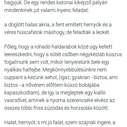
hagyjuk. De egy rendes katonai kiképző pályán
mindenkinek jut valami ínyenc feladat:
a döglött halas akna, a fent említett hernyók és a
véres húscafatok máshogy, de feladták a leckét.
Főleg, hogy a rohadó haldarabok közé úgy kellett
leereszkedni, hogy a sötét csőben négykézláb kúszva
fogalmunk sem volt, mikor tenyerelünk bele egy
nyálkás halfejbe. Megkönnyebbülésünkre nem
cuppant a kezünk sehol, (igaz, gyakran - biztos, ami
biztos - a nővérem előttem kúszó bokájába
kapaszkodtam), de így is megleptek egy kiálló
vascsővel, aminek a nyoma szerencsére elvész az
összes többi friss zúzódás és horzsolás között.
Halat, hernyót, s mi jó falat, szem szájnak ingere, a