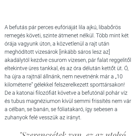
A befutás pár perces eufóriáját lila ajkú, libabőrös
remegés követi, szinte átmenet nélkül. Több mint két
órája vagyunk úton, a közvetlenül a rajt után
meghódított vizesárok [inkább sáros lesz az]
akadálytól kezdve csurom vizesen, pár falat reggelitől
eltekintve üres tankkal, és az óra délután kettőt üt. Ó,
ha újra a rajtnál állnánk, nem nevetnénk már a „10
kilométerre” gélekkel felszerelkezett sporttársakon!
De a katonai filozófiát követve a befutónál pohár víz
és tubus magnéziumon kívül semmi frissítés nem vár
a célban, se banán, se fóliatakaró, így sebesen a
zuhanyok felé vesszük az irányt.
"Szerencsétek van, ez az utolsó