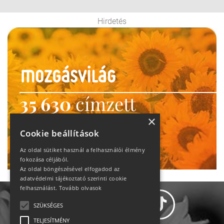
Hirdetés
35 630
címzett
heti motiváció
×
Cookie beállítások
Ne maradj le!
Az oldal sütiket használ a felhasználói élmény
fokozása céljából.
Az oldal böngészésével elfogadod az
adatvédelmi tájékoztató szerinti cookie
felhasználást.
Tovább olvasok
SZÜKSÉGES
TELJESÍTMÉNY