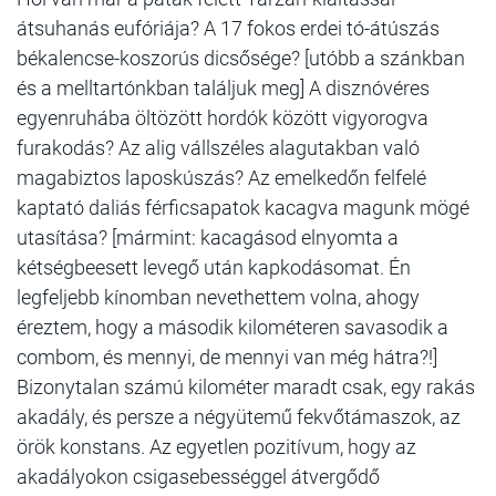
átsuhanás eufóriája? A 17 fokos erdei tó-átúszás
békalencse-koszorús dicsősége? [utóbb a szánkban
és a melltartónkban találjuk meg] A disznóvéres
egyenruhába öltözött hordók között vigyorogva
furakodás? Az alig vállszéles alagutakban való
magabiztos laposkúszás? Az emelkedőn felfelé
kaptató daliás férficsapatok kacagva magunk mögé
utasítása? [mármint: kacagásod elnyomta a
kétségbeesett levegő után kapkodásomat. Én
legfeljebb kínomban nevethettem volna, ahogy
éreztem, hogy a második kilométeren savasodik a
combom, és mennyi, de mennyi van még hátra?!]
Bizonytalan számú kilométer maradt csak, egy rakás
akadály, és persze a négyütemű fekvőtámaszok, az
örök konstans. Az egyetlen pozitívum, hogy az
akadályokon csigasebességgel átvergődő