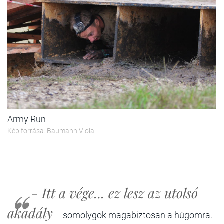
Army Run
Kép forrása: Baumann Viola
- Itt a vége... ez lesz az utolsó
akadály
– somolygok magabiztosan a húgomra.