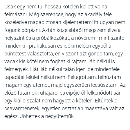
Csak egy nem túl hosszú kötélen kellett volna
felmászni. Még szerencse, hogy az akadály felé
közeledve magabiztosan kijelentettem: itt ugyan nem
fogunk börpizni. Aztán közelebbről megszemlélve a
helyszínt és a próbálkozókat, a nővérem - mint szinte
mindenki - praktikusan és időkímélően egyből a
büntetést választotta, én viszont azt gondoltam, egy
vacak kis kötél nem foghat ki rajtam, láb nélkül is
felmegyek. Hát, láb nélkül talán igen, de mindenféle
tapadási felület nélkül nem. Felugrottam, felhúztam
magam egy ütemet, majd egyszerűen lecsúsztam. Az
előző futamok ruhájáról és cipőjéről felkenődött sár
egy kiálló szálat nem hagyott a kötélen. Eltűntek a
csavarmenetek, egyetlen osztatlan masszává vált az
egész. Jöhettek a négyüteműk.