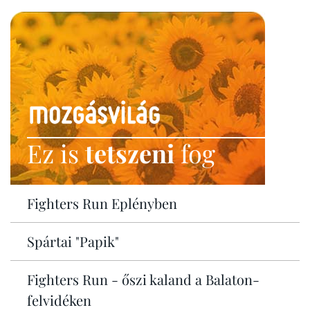
Ez is
tetszeni
fog
Fighters Run Eplényben
Spártai "Papik"
Fighters Run - őszi kaland a Balaton-
felvidéken