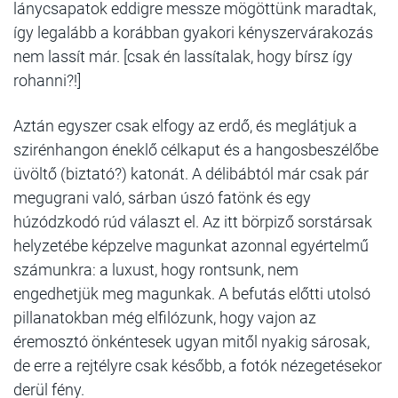
lánycsapatok eddigre messze mögöttünk maradtak,
így legalább a korábban gyakori kényszervárakozás
nem lassít már. [csak én lassítalak, hogy bírsz így
rohanni?!]
Aztán egyszer csak elfogy az erdő, és meglátjuk a
szirénhangon éneklő célkaput és a hangosbeszélőbe
üvöltő (biztató?) katonát. A délibábtól már csak pár
megugrani való, sárban úszó fatönk és egy
húzódzkodó rúd választ el. Az itt börpiző sorstársak
helyzetébe képzelve magunkat azonnal egyértelmű
számunkra: a luxust, hogy rontsunk, nem
engedhetjük meg magunkak. A befutás előtti utolsó
pillanatokban még elfilózunk, hogy vajon az
éremosztó önkéntesek ugyan mitől nyakig sárosak,
de erre a rejtélyre csak később, a fotók nézegetésekor
derül fény.