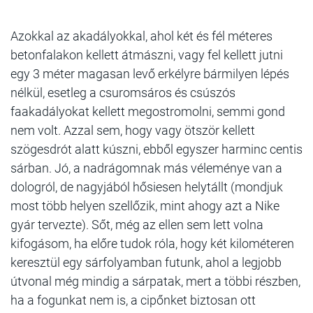
Azokkal az akadályokkal, ahol két és fél méteres
betonfalakon kellett átmászni, vagy fel kellett jutni
egy 3 méter magasan levő erkélyre bármilyen lépés
nélkül, esetleg a csuromsáros és csúszós
faakadályokat kellett megostromolni, semmi gond
nem volt. Azzal sem, hogy vagy ötször kellett
szögesdrót alatt kúszni, ebből egyszer harminc centis
sárban. Jó, a nadrágomnak más véleménye van a
dologról, de nagyjából hősiesen helytállt (mondjuk
most több helyen szellőzik, mint ahogy azt a Nike
gyár tervezte). Sőt, még az ellen sem lett volna
kifogásom, ha előre tudok róla, hogy két kilométeren
keresztül egy sárfolyamban futunk, ahol a legjobb
útvonal még mindig a sárpatak, mert a többi részben,
ha a fogunkat nem is, a cipőnket biztosan ott