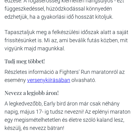
edzése. A fogáserősség kiemelten hangsúlyos - ezt
függeszkedéssel, húzódzkodással könnyedén
edzhetjük, ha a gyakorlási idő hosszát kitoljuk.
Tapasztaljuk meg a felkészülési időszak alatt a saját
frissítésünket is. Mi az, ami beválik futás közben, mit
vigyünk majd magunkkal.
Tudj meg többet!
Részletes információ a Fighters’ Run maratonról az
esemény
versenykiírásában
olvasható.
Nevezz a legjobb áron!
A legkedvezőbb, Early bird áron már csak néhány
napig, május 17- ig tudsz nevezni! Az eplényi maraton
egy megismételhetetlen és életre szóló kaland lesz,
készülj, és nevezz bátran!