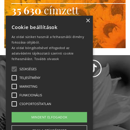
35 630
címzett
heti motiváció
×
Cookie beállítások
Ne maradj le!
Az oldal sütiket használ a felhasználói élmény
fokozása céljából.
Az oldal böngészésével elfogadod az
adatvédelmi tájékoztató szerinti cookie
felhasználást.
Tovább olvasok
SZÜKSÉGES
TELJESÍTMÉNY
MARKETING
Adatvédelem
FUNKCIONÁLIS
CSOPORTOSÍTATLAN
Állásajánlatok
MINDENT ELFOGADOK
Impresszum-kapcsolat