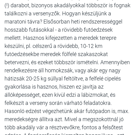
(!) darabot, bizonyos akadályokkal többször is fognak
találkozni a versenyzők. Hogyan készüljünk a
maratoni távra? Elsősorban heti rendszerességgel
hosszabb futásokkal - a rövidebb futóedzések
mellett. Hasznos kifejezetten a meredek terepre
készülni, pl. célszerű a rövidebb, 10-12 km
futóedzésekbe meredek fölfelé szakaszokat
betervezni, és ezeket többször ismételni. Amennyiben
rendelkezésre áll homokzsák, vagy akár egy nagy
hátizsák 20-25 kg súllyal feltöltve, a felfelé cipelés
gyakorlása is hasznos, hiszen ez javítja az
állóképességet, ezen kívül edzi a lábizmokat, és
felkészít a verseny során várható feladatokra.
Hasonló edzést végezhetünk akár futópadon is, max.
meredekségre állítva azt. Mivel a megszokottnál jó
több akadály vár a résztvevőkre, fontos a felsőtest