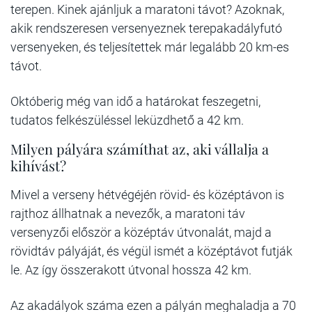
terepen. Kinek ajánljuk a maratoni távot? Azoknak,
akik rendszeresen versenyeznek terepakadályfutó
versenyeken, és teljesítettek már legalább 20 km-es
távot.
Októberig még van idő a határokat feszegetni,
tudatos felkészüléssel leküzdhető a 42 km.
Milyen pályára számíthat az, aki vállalja a
kihívást?
Mivel a verseny hétvégéjén rövid- és középtávon is
rajthoz állhatnak a nevezők, a maratoni táv
versenyzői először a középtáv útvonalát, majd a
rövidtáv pályáját, és végül ismét a középtávot futják
le. Az így összerakott útvonal hossza 42 km.
Az akadályok száma ezen a pályán meghaladja a 70