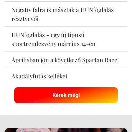
Negatív falra is másztak a HUNfoglalás
résztvevői
HUNfoglalás - egy új típusú
sportrendezvény március 14-én
Áprilisban jön a következő Spartan Race!
Akadályfutás kellékei
Kérek még!