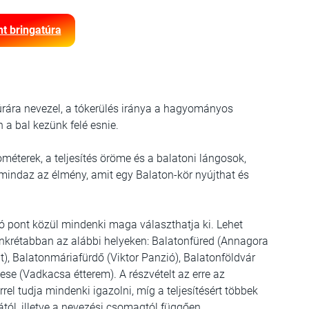
nt bringatúra
túrára nevezel, a tókerülés iránya a hagyományos
 a bal kezünk felé esnie.
ométerek, a teljesítés öröme és a balatoni lángosok,
mindaz az élmény, amit egy Balaton-kör nyújthat és
ó pont közül mindenki maga választhatja ki. Lehet
konkrétabban az alábbi helyeken: Balatonfüred (Annagora
), Balatonmáriafürdő (Viktor Panzió), Balatonföldvár
ese (Vadkacsa étterem). A részvételt az erre az
rel tudja mindenki igazolni, míg a teljesítésért többek
jától, illetve a nevezési csomagtól függően.