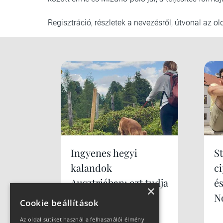
Regisztráció, részletek a nevezésről, útvonal az o
Ingyenes hegyi
S
kalandok
c
Ausztriában: ezt tudja
é
×
Murau családdal és
N
Cookie beállítások
kutyával
Az oldal sütiket használ a felhasználói élmény