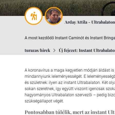
Arday Attila - Ultrabalato
A most kezdődő Instant Caminót és Instant Bringatúr
turazas/hirek
Új fejezet: Instant Ultrabalat
A koronavírus a maga kegyetlen módján áldást is j
mindannyiunk leleményességét. E leleményességbő
és születnek: ilyen az instant Ultrabalaton. Két o
sokan szeretnek, így együtt viszont igencsak szok
hagyományos UItrabalaton szervezői – pedig bizonyo
szükségállapot végét.
Pontosabban túlélik, mert az instant Ult