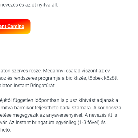
 nevezés és az út nyitva áll.
tant Camino
laton szerves része. Megannyi család viszont az év
oz és rendszeres programja a biciklizés, többek között
alaton Instant Bringatúrát.
géjétől független időpontban is plusz kihívást adjanak a
ámítva bármikor teljesíthető bárki számára. A kör hossza
zetése megegyezik az anyaversenyével. A nevezés itt is
 vár. Az Instant bringatúra egyénileg (1-3 fővel) és
thető.