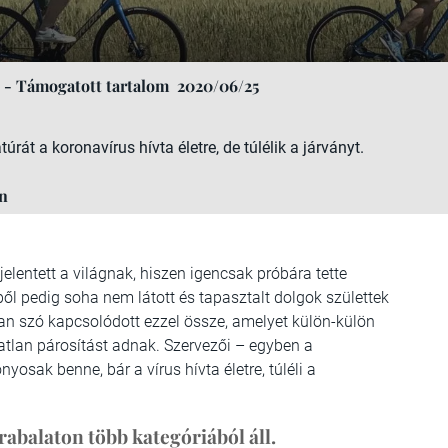
n - Támogatott tartalom
2020/06/25
át a koronavírus hívta életre, de túlélik a járványt.
on
elentett a világnak, hiszen igencsak próbára tette
l pedig soha nem látott és tapasztalt dolgok születtek
lyan szó kapcsolódott ezzel össze, amelyet külön-külön
atlan párosítást adnak. Szervezői – egyben a
sak benne, bár a vírus hívta életre, túléli a
rabalaton több kategóriából áll.