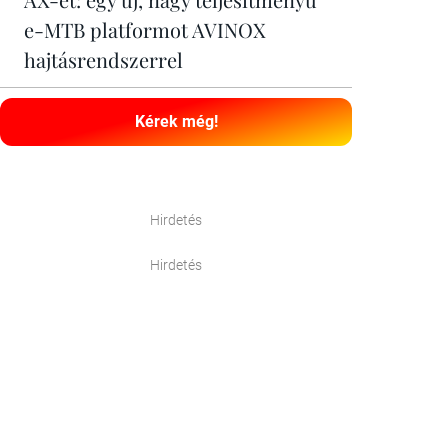
e-MTB platformot AVINOX
hajtásrendszerrel
Kérek még!
Hirdetés
Hirdetés