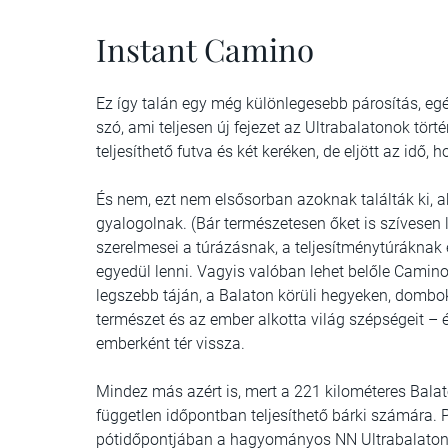
Instant Camino
Ez így talán egy még különlegesebb párosítás, eg
szó, ami teljesen új fejezet az Ultrabalatonok tör
teljesíthető futva és két keréken, de eljött az idő,
És nem, ezt nem elsősorban azoknak találták ki, ak
gyalogolnak. (Bár természetesen őket is szívesen 
szerelmesei a túrázásnak, a teljesítménytúráknak 
egyedül lenni. Vagyis valóban lehet belőle Camino,
legszebb táján, a Balaton körüli hegyeken, domb
természet és az ember alkotta világ szépségeit – 
emberként tér vissza.
Mindez más azért is, mert a 221 kilométeres Balat
független időpontban teljesíthető bárki számára.
pótidőpontjában a hagyományos NN Ultrabalatoné 