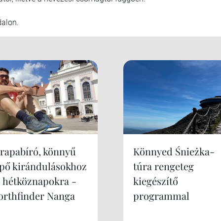
ldalon.
trapabíró, könnyű
Könnyed Śnieżka-
ipő kirándulásokhoz
túra rengeteg
s hétköznapokra -
kiegészítő
orthfinder Nanga
programmal