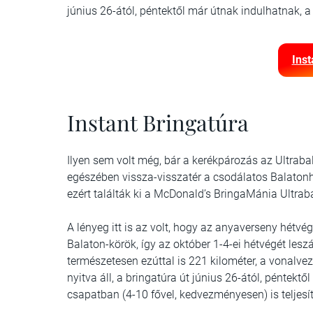
június 26-ától, péntektől már útnak indulhatnak, a
Ins
Instant Bringatúra
Ilyen sem volt még, bár a kerékpározás az Ultraba
egészében vissza-visszatér a csodálatos Balatonh
ezért találták ki a McDonald’s BringaMánia Ultrab
A lényeg itt is az volt, hogy az anyaverseny hétvé
Balaton-körök, így az október 1-4-ei hétvégét lesz
természetesen ezúttal is 221 kilométer, a vonalve
nyitva áll, a bringatúra út június 26-ától, péntektől
csapatban (4-10 fővel, kedvezményesen) is teljesí