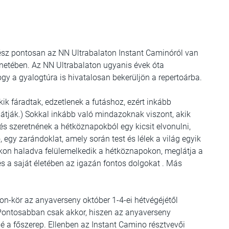
ész pontosan az NN Ultrabalaton Instant Caminóról van
ténetében. Az NN Ultrabalaton ugyanis évek óta
 hogy a gyalogtúra is hivatalosan bekerüljön a repertoárba.
ik fáradtak, edzetlenek a futáshoz, ezért inkább
látják.) Sokkal inkább való mindazoknak viszont, akik
és szeretnének a hétköznapokból egy kicsit elvonulni,
 egy zarándoklat, amely során test és lélek a világ egyik
okon haladva felülemelkedik a hétköznapokon, meglátja a
és a saját életében az igazán fontos dolgokat . Más
on-kör az anyaverseny október 1-4-ei hétvégéjétől
 Pontosabban csak akkor, hiszen az anyaverseny
a főszerep. Ellenben az Instant Camino résztvevői