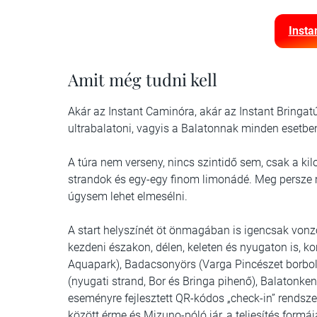
Insta
Amit még tudni kell
Akár az Instant Caminóra, akár az Instant Bringa
ultrabalatoni, vagyis a Balatonnak minden esetben
A túra nem verseny, nincs szintidő sem, csak a kil
strandok és egy-egy finom limonádé. Meg persze 
úgysem lehet elmesélni.
A start helyszínét öt önmagában is igencsak vonz
kezdeni északon, délen, keleten és nyugaton is, 
Aquapark), Badacsonyörs (Varga Pincészet borbolt
(nyugati strand, Bor és Bringa pihenő), Balatonken
eseményre fejlesztett QR-kódos „check-in” rendszer
között érme és Mizuno-póló jár, a teljesítés formá