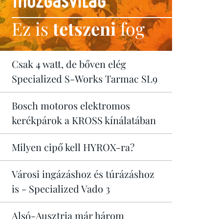
Ez is
tetszeni
fog
Csak 4 watt, de bőven elég
Specialized S-Works Tarmac SL9
Bosch motoros elektromos
kerékpárok a KROSS kínálatában
Milyen cipő kell HYROX-ra?
Városi ingázáshoz és túrázáshoz
is - Specialized Vado 3
Alsó-Ausztria már három