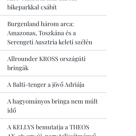
bikeparkkal csábít
Burgenland három arca:
Amazonas, Toszkána és a
Serengeti Ausztria keleti szélén
Allrounder KROSS országúti
bringák
A Balti-tenger a jövő Adriája
A hagyományos bringa nem múlt
idő
A KELLYS bemutatja a THEOS
AX-et: egy új, nagy teljesítményű