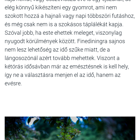
elég könnyű kikészíteni egy gyomrot, ami nem
szokott hozzá a hajnali vagy napi többszöri futáshoz,
és még csak nem is a szokásos táplálékát kapja.
Szóval jobb, ha este ehettek meleget, viszonylag
nyugodt körülmények között. Finediningra sajnos
nem lesz lehetőség az idő szűke miatt, de a
lángosozónál azért tovább mehettek. Viszont a
kétórás idősávban már az emésztésnek is kell hely,
így ne a választásra menjen el az idő, hanem az
evésre.