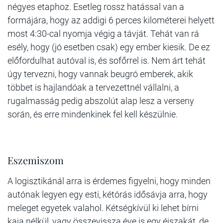
négyes etaphoz. Esetleg rossz hatással van a
formájára, hogy az addigi 6 perces kilométerei helyett
most 4:30-cal nyomja végig a távját. Tehát van rá
esély, hogy (jó esetben csak) egy ember kiesik. De ez
előfordulhat autóval is, és sofőrrel is. Nem árt tehát
úgy tervezni, hogy vannak beugró emberek, akik
többet is hajlandóak a tervezettnél vállalni, a
rugalmasság pedig abszolút alap lesz a verseny
során, és erre mindenkinek fel kell készülnie.
Eszemiszom
A logisztikánál arra is érdemes figyelni, hogy minden
autónak legyen egy esti, kétórás idősávja arra, hogy
meleget egyetek valahol. Kétségkívül ki lehet bírni
kaja nélkül, vagy összevissza éve is egy éjszakát, de