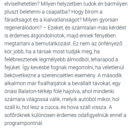
elviselhetetlen? Milyen helyzetben tudok én bármilyen
pluszt beletenni a csapatba? Hogy bírom a
fáradtságot és a kialvatlanságot? Milyen gyorsan
regenerálódom? – Ezeket, és számtalan más kérdést
is érdemes átgondolnotok, majd ennek fényében
megtartani a bemutatkozást. Ez nem az önfényező
kör, jobb, ha a társak most tudják meg, ha
felébresztenek legmélyebb álmodból, leharapod a
fejüket. Így kevésbé fognak megorrolni, ha véletlenül
bekövetkezne a szerencsétlen esemény. A második
alkalmon már fixálhatjátok a bevállalt távokat, egy
óriási Balaton-térkép fölé hajolva, ahol mindenki
számára világossá válik, melyik autóból mikor, hol
száll ki, hol lesz a cucca, és hova száll vissza. A
sofőröknek különösen érdemes odafigyelniük ennél a
programpontnál.