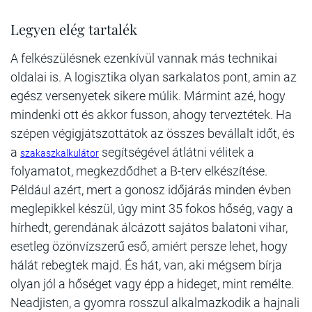
Legyen elég tartalék
A felkészülésnek ezenkívül vannak más technikai
oldalai is. A logisztika olyan sarkalatos pont, amin az
egész versenyetek sikere múlik. Mármint azé, hogy
mindenki ott és akkor fusson, ahogy terveztétek. Ha
szépen végigjátszottátok az összes bevállalt időt, és
a
segítségével átlátni vélitek a
szakaszkalkulátor
folyamatot, megkezdődhet a B-terv elkészítése.
Például azért, mert a gonosz időjárás minden évben
meglepikkel készül, úgy mint 35 fokos hőség, vagy a
hírhedt, gerendának álcázott sajátos balatoni vihar,
esetleg özönvízszerű eső, amiért persze lehet, hogy
hálát rebegtek majd. És hát, van, aki mégsem bírja
olyan jól a hőséget vagy épp a hideget, mint remélte.
Neadjisten, a gyomra rosszul alkalmazkodik a hajnali