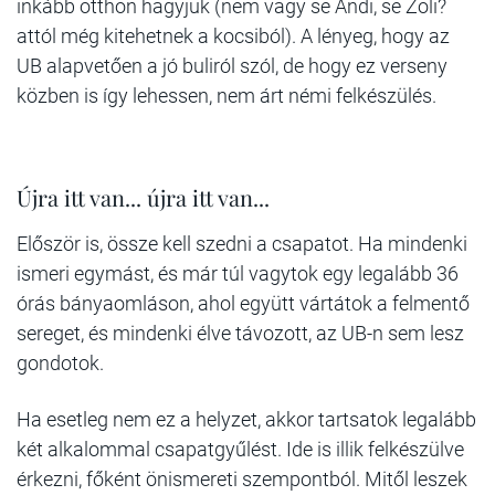
inkább otthon hagyjuk (nem vagy se Andi, se Zoli?
attól még kitehetnek a kocsiból). A lényeg, hogy az
UB alapvetően a jó buliról szól, de hogy ez verseny
közben is így lehessen, nem árt némi felkészülés.
Újra itt van... újra itt van...
Először is, össze kell szedni a csapatot. Ha mindenki
ismeri egymást, és már túl vagytok egy legalább 36
órás bányaomláson, ahol együtt vártátok a felmentő
sereget, és mindenki élve távozott, az UB-n sem lesz
gondotok.
Ha esetleg nem ez a helyzet, akkor tartsatok legalább
két alkalommal csapatgyűlést. Ide is illik felkészülve
érkezni, főként önismereti szempontból. Mitől leszek