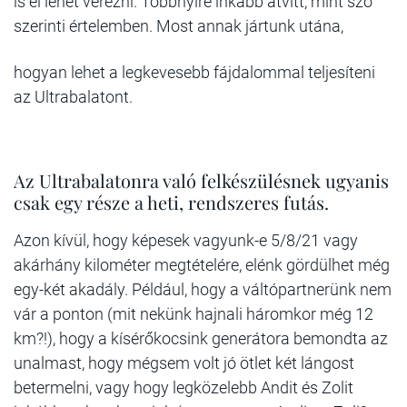
is el lehet vérezni. Többnyire inkább átvitt, mint szó
szerinti értelemben. Most annak jártunk utána,
hogyan lehet a legkevesebb fájdalommal teljesíteni
az Ultrabalatont.
Az Ultrabalatonra való felkészülésnek ugyanis
csak egy része a heti, rendszeres futás.
Azon kívül, hogy képesek vagyunk-e 5/8/21 vagy
akárhány kilométer megtételére, elénk gördülhet még
egy-két akadály. Például, hogy a váltópartnerünk nem
vár a ponton (mit nekünk hajnali háromkor még 12
km?!), hogy a kísérőkocsink generátora bemondta az
unalmast, hogy mégsem volt jó ötlet két lángost
betermelni, vagy hogy legközelebb Andit és Zolit