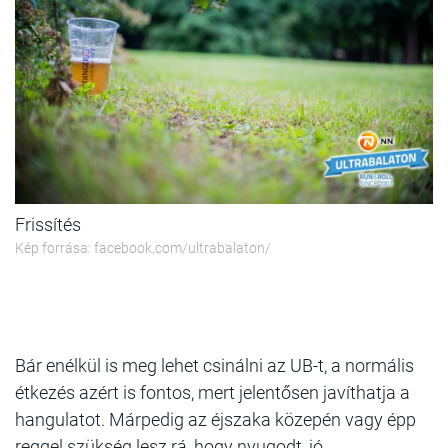
Frissítés
Kép forrása: facebook.com/ultrabalaton/
Bár enélkül is meg lehet csinálni az UB-t, a normális
étkezés azért is fontos, mert jelentősen javíthatja a
hangulatot. Márpedig az éjszaka közepén vagy épp
reggel szükség lesz rá, hogy nyugodt, jó