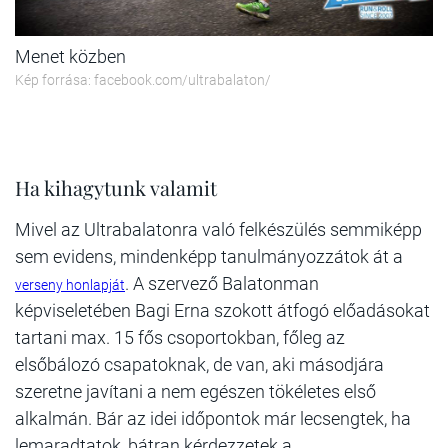
Menet közben
Kép forrása: facebook.com/ultrabalaton/
Ha kihagytunk valamit
Mivel az Ultrabalatonra való felkészülés semmiképp
sem evidens, mindenképp tanulmányozzátok át a
. A szervező Balatonman
verseny honlapját
képviseletében Bagi Erna szokott átfogó előadásokat
tartani max. 15 fős csoportokban, főleg az
elsőbálozó csapatoknak, de van, aki másodjára
szeretne javítani a nem egészen tökéletes első
alkalmán. Bár az idei időpontok már lecsengtek, ha
lemaradtatok, bátran kérdezzetek a