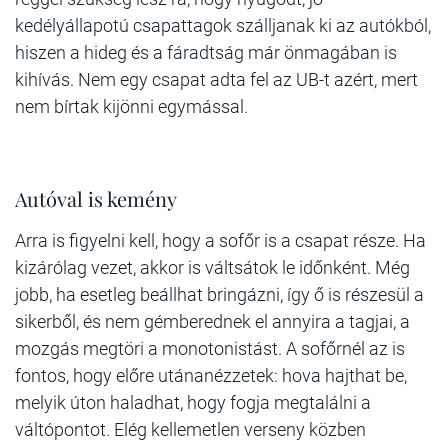
kedélyállapotú csapattagok szálljanak ki az autókból,
hiszen a hideg és a fáradtság már önmagában is
kihívás. Nem egy csapat adta fel az UB-t azért, mert
nem bírtak kijönni egymással.
Autóval is kemény
Arra is figyelni kell, hogy a sofőr is a csapat része. Ha
kizárólag vezet, akkor is váltsátok le időnként. Még
jobb, ha esetleg beállhat bringázni, így ő is részesül a
sikerből, és nem gémberednek el annyira a tagjai, a
mozgás megtöri a monotonistást. A sofőrnél az is
fontos, hogy előre utánanézzetek: hova hajthat be,
melyik úton haladhat, hogy fogja megtalálni a
váltópontot. Elég kellemetlen verseny közben