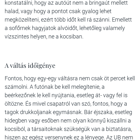
konstatálni, hogy az autóút nem a bringaút mellett
halad, vagy hogy a pontot csak gyalog lehet
megközelíteni, ezért több időt kell rá szánni. Emellett
a sofőrnek hagyjatok alvóidőt, lehetőleg valamely
vízszintes helyen, ne a kocsiban.
A váltás időigénye
Fontos, hogy egy-egy váltásra nem csak öt percet kell
számolni. A futónak be kell melegítenie, a
beérkezőnek le kell nyújtania, esetleg át- vagy fel is
öltözne. És mivel csapatról van szó, fontos, hogy a
tagok drukkoljanak egymásnak. Bár éjszaka, esetleg
hidegben vagy esőben nem olyan könnyű kiszállni a
kocsiból, a társaitoknak szükségük van a biztatásra,
hiszen az egész versenynek ez a lényege. Az UB nem