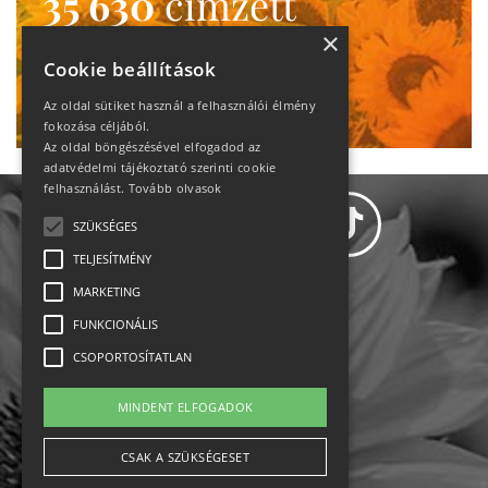
35 630
címzett
heti motiváció
×
Cookie beállítások
Ne maradj le!
Az oldal sütiket használ a felhasználói élmény
fokozása céljából.
Az oldal böngészésével elfogadod az
adatvédelmi tájékoztató szerinti cookie
felhasználást.
Tovább olvasok
SZÜKSÉGES
TELJESÍTMÉNY
MARKETING
Adatvédelem
FUNKCIONÁLIS
CSOPORTOSÍTATLAN
Állásajánlatok
MINDENT ELFOGADOK
Impresszum-kapcsolat
CSAK A SZÜKSÉGESET
Jogi nyilatkozat