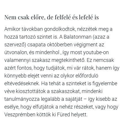
Nem csak előre, de felfelé és lefelé is
Amikor távokban gondolkodtok, nézzétek meg a
hozzá tartozó szintet is. A Balatonman (azaz a
szervező) csapata októberben végigment az
útvonalon, és mindenhol , így most youtube-on
valamennyi szakasz megtekinthető. Ez nemcsak
azért fontos, hogy tudjátok, mi vár rátok, hanem így
könnyebb elejét venni az olykor előforduló
eltévedéseknek. Ha tehát a szinteket is figyelembe
véve kiosztottátok a szakaszokat, mindenki
tanulmányozza legalább a sajátját – így kisebb az
esélye, hogy elfutjátok a nehéz részeket, vagy hogy
Veszprémben köttök ki Füred helyett.