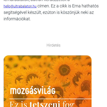
címen. Ez a cikk is Erna hathatós
hello@ultrabalaton.hu
segítségével készült, ezúton is köszönjük neki az
információkat.
Hirdetés
Ez is
tetszeni
fog