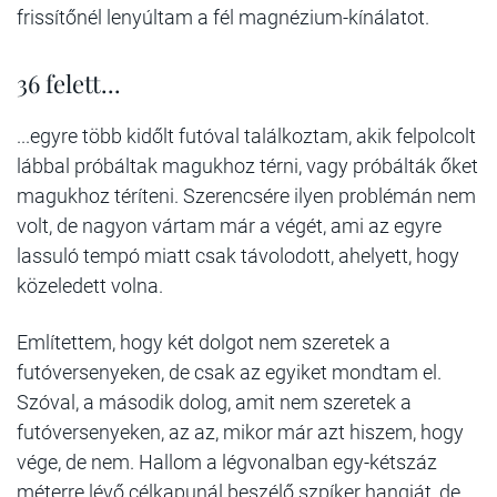
frissítőnél lenyúltam a fél magnézium-kínálatot.
36 felett...
...egyre több kidőlt futóval találkoztam, akik felpolcolt
lábbal próbáltak magukhoz térni, vagy próbálták őket
magukhoz téríteni. Szerencsére ilyen problémán nem
volt, de nagyon vártam már a végét, ami az egyre
lassuló tempó miatt csak távolodott, ahelyett, hogy
közeledett volna.
Említettem, hogy két dolgot nem szeretek a
futóversenyeken, de csak az egyiket mondtam el.
Szóval, a második dolog, amit nem szeretek a
futóversenyeken, az az, mikor már azt hiszem, hogy
vége, de nem. Hallom a légvonalban egy-kétszáz
méterre lévő célkapunál beszélő szpíker hangját, de