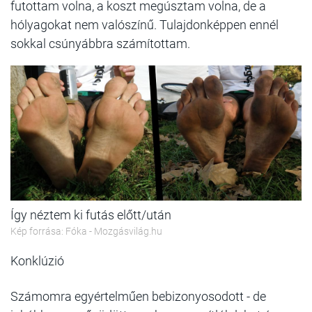
futottam volna, a koszt megúsztam volna, de a
hólyagokat nem valószínű. Tulajdonképpen ennél
sokkal csúnyábbra számítottam.
Így néztem ki futás előtt/után
Kép forrása: Fóka - Mozgásvilág.hu
Konklúzió
Számomra egyértelműen bebizonyosodott - de