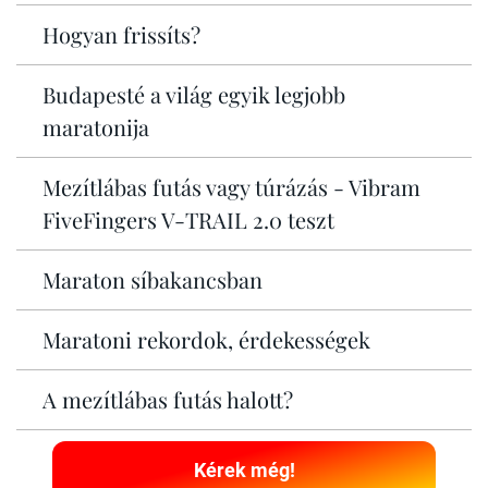
Hogyan frissíts?
Budapesté a világ egyik legjobb
maratonija
Mezítlábas futás vagy túrázás - Vibram
FiveFingers V-TRAIL 2.0 teszt
Maraton síbakancsban
Maratoni rekordok, érdekességek
A mezítlábas futás halott?
Kérek még!