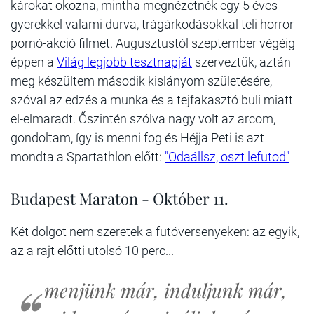
károkat okozna, mintha megnézetnék egy 5 éves
gyerekkel valami durva, trágárkodásokkal teli horror-
pornó-akció filmet. Augusztustól szeptember végéig
éppen a
Világ legjobb tesztnapját
szerveztük, aztán
meg készültem második kislányom születésére,
szóval az edzés a munka és a tejfakasztó buli miatt
el-elmaradt. Őszintén szólva nagy volt az arcom,
gondoltam, így is menni fog és Héjja Peti is azt
mondta a Spartathlon előtt:
"Odaállsz, oszt lefutod"
Budapest Maraton - Október 11.
Két dolgot nem szeretek a futóversenyeken: az egyik,
az a rajt előtti utolsó 10 perc...
menjünk már, induljunk már,