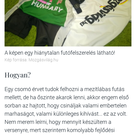
A képen egy hiánytalan futófelszerelés látható!
Kép forrása: Mozgásvilág.hu
Hogyan?
Egy csomó érvet tudok felhozni a mezítlábas futás
mellett, de ha őszinte akarok lenni, akkor engem első
sorban az hajtott, hogy csináljak valami embertelen
marhaságot, valami különleges kihívást... ez az volt.
Nem merem leírni, hogy mennyit készültem a
versenyre, mert szerintem komolyabb fejlődési