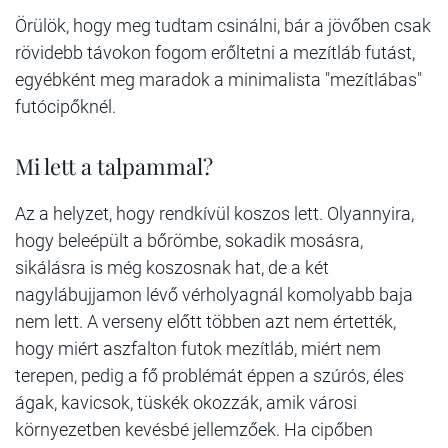
Örülök, hogy meg tudtam csinálni, bár a jövőben csak
rövidebb távokon fogom erőltetni a mezítláb futást,
egyébként meg maradok a minimalista "mezítlábas"
futócipőknél.
Mi lett a talpammal?
Az a helyzet, hogy rendkívül koszos lett. Olyannyira,
hogy beleépült a bőrömbe, sokadik mosásra,
sikálásra is még koszosnak hat, de a két
nagylábujjamon lévő vérholyagnál komolyabb baja
nem lett. A verseny előtt többen azt nem értették,
hogy miért aszfalton futok mezítláb, miért nem
terepen, pedig a fő problémát éppen a szúrós, éles
ágak, kavicsok, tüskék okozzák, amik városi
környezetben kevésbé jellemzőek. Ha cipőben