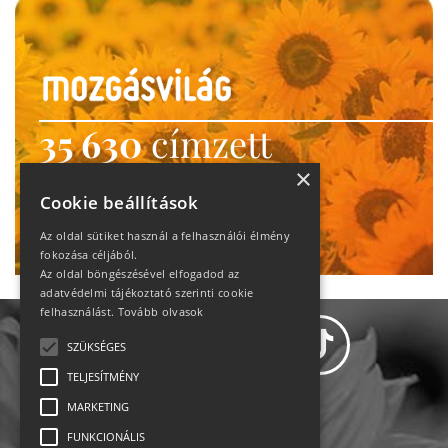
35 630
címzett
heti motiváció
×
Cookie beállítások
Ne maradj le!
Az oldal sütiket használ a felhasználói élmény
fokozása céljából.
Az oldal böngészésével elfogadod az
adatvédelmi tájékoztató szerinti cookie
felhasználást.
Tovább olvasok
SZÜKSÉGES
TELJESÍTMÉNY
MARKETING
Adatvédelem
FUNKCIONÁLIS