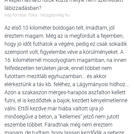
lábizzadásban?
Kép forrása: Fóka - Mozgásvilág.hu
Az első 10 kilométer boldogan telt, imádtam, jól
éreztem magam. Még az is megfordult a fejemben,
hogy jó időt futhatok a végére, pedig ez csak sokadik
szempont volt, figyelembe véve a körülményeket. A
16. kilométernél mosolyogtam magamban, na innen
felfedezetlen területen járok, ennél többet nem
futottam mezítláb egyhuzamban... és akkor
elérkeztünk a táv kb. feléhez, a Lágymányosi hídhoz...
Azon a szakaszon mérges-harapós aszfalton kellett
futni, el is kezdődtek a bajok, kezdett kényelmetlenné
válni. Ettől kezdve már hiába váltott újra jó
minőségűvé a beton, a "kellemes" jelző nem jutott
eszembe többet. Fáradtnak még nem éreztem
magam, de tudtam, hogy lassan kezdődik a neheze,