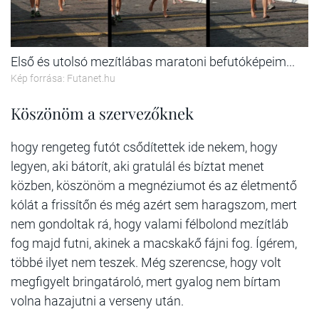
Első és utolsó mezítlábas maratoni befutóképeim...
Kép forrása: Futanet.hu
Köszönöm a szervezőknek
hogy rengeteg futót csődítettek ide nekem, hogy
legyen, aki bátorít, aki gratulál és bíztat menet
közben, köszönöm a megnéziumot és az életmentő
kólát a frissítőn és még azért sem haragszom, mert
nem gondoltak rá, hogy valami félbolond mezítláb
fog majd futni, akinek a macskakő fájni fog. Ígérem,
többé ilyet nem teszek. Még szerencse, hogy volt
megfigyelt bringatároló, mert gyalog nem bírtam
volna hazajutni a verseny után.