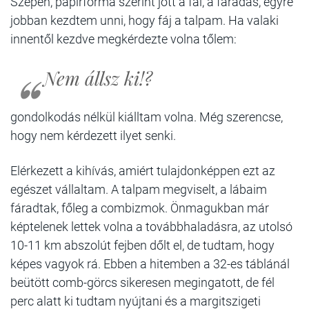
Szépen, papírforma szerint jött a fal, a fáradás, egyre
jobban kezdtem unni, hogy fáj a talpam. Ha valaki
innentől kezdve megkérdezte volna tőlem:
Nem állsz ki!?
gondolkodás nélkül kiálltam volna. Még szerencse,
hogy nem kérdezett ilyet senki.
Elérkezett a kihívás, amiért tulajdonképpen ezt az
egészet vállaltam. A talpam megviselt, a lábaim
fáradtak, főleg a combizmok. Önmagukban már
képtelenek lettek volna a továbbhaladásra, az utolsó
10-11 km abszolút fejben dőlt el, de tudtam, hogy
képes vagyok rá. Ebben a hitemben a 32-es táblánál
beütött comb-görcs sikeresen megingatott, de fél
perc alatt ki tudtam nyújtani és a margitszigeti