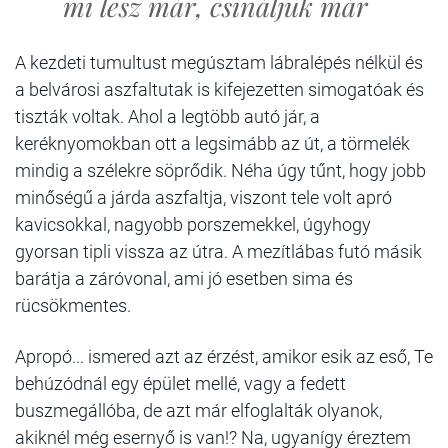
mi lesz már, csináljuk már
A kezdeti tumultust megúsztam lábralépés nélkül és
a belvárosi aszfaltutak is kifejezetten simogatóak és
tiszták voltak. Ahol a legtöbb autó jár, a
keréknyomokban ott a legsimább az út, a törmelék
mindig a szélekre söprődik. Néha úgy tűnt, hogy jobb
minőségű a járda aszfaltja, viszont tele volt apró
kavicsokkal, nagyobb porszemekkel, úgyhogy
gyorsan tipli vissza az útra. A mezítlábas futó másik
barátja a záróvonal, ami jó esetben sima és
rücsökmentes.
Apropó... ismered azt az érzést, amikor esik az eső, Te
behúzódnál egy épület mellé, vagy a fedett
buszmegállóba, de azt már elfoglalták olyanok,
akiknél még esernyő is van!? Na, ugyanígy éreztem