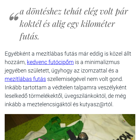
a döntéshez tehát elég volt pár
koktél és alig egy kilométer
futás.
Egyébként a mezítlábas futás már eddig is közel állt
hozzám,
kedvenc futócipőm
is a minimalizmus
jegyében született, úgyhogy az izomzattal és a
mezítlábas futás
szellemiségével nem volt gond.
Inkább tartottam a védtelen talpamra veszélyként
leselkedő törmelékektől, üvegszilánkoktól, de még
inkább a meztelencsigáktól és kutyasz@rtól.