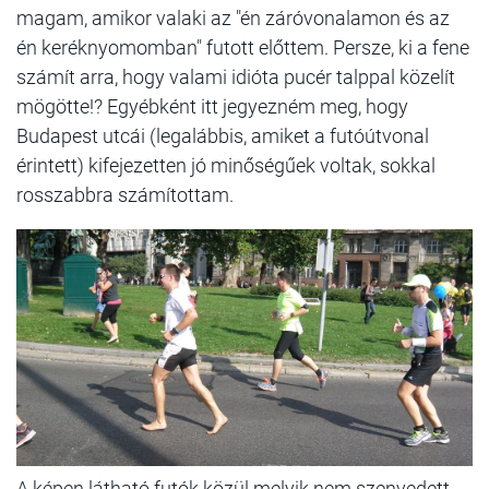
magam, amikor valaki az "én záróvonalamon és az
én keréknyomomban" futott előttem. Persze, ki a fene
számít arra, hogy valami idióta pucér talppal közelít
mögötte!? Egyébként itt jegyezném meg, hogy
Budapest utcái (legalábbis, amiket a futóútvonal
érintett) kifejezetten jó minőségűek voltak, sokkal
rosszabbra számítottam.
A képen látható futók közül melyik nem szenvedett