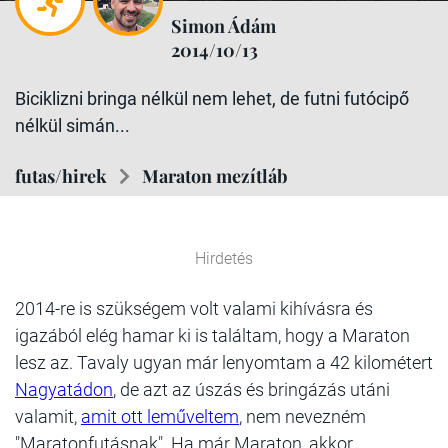
Simon Ádám
2014/10/13
Biciklizni bringa nélkül nem lehet, de futni futócipő
nélkül simán...
futas/hirek
Maraton mezítláb
Hirdetés
2014-re is szükségem volt valami kihívásra és
igazából elég hamar ki is találtam, hogy a Maraton
lesz az. Tavaly ugyan már lenyomtam a 42 kilométert
Nagyatádon
, de azt az úszás és bringázás utáni
valamit,
amit ott leműveltem
, nem nevezném
"Maratonfutásnak". Ha már Maraton, akkor