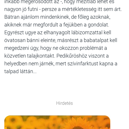
inkább megerősödött az -, hogy mezítláb lehet és
nagyon jó futni - persze a mértékletesség itt sem árt.
Bátran ajánlom mindenkinek, de főleg azoknak,
akiknek már megfordult a fejükben a gondolat.
Egyrészt ugye az elhanyagolt lábizomzattal kell
óvatosan bánni eleinte, másrészt a babatalpat kell
megedzeni úgy, hogy ne okozzon problémát a
közvetlen talajkontakt. Pedikűröshöz viszont a
helyedben nem járnék, mert szívinfarktust kapna a
talpad láttán...
Hirdetés