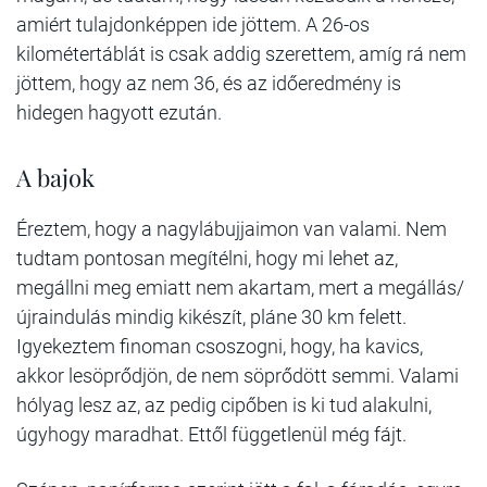
amiért tulajdonképpen ide jöttem. A 26-os
kilométertáblát is csak addig szerettem, amíg rá nem
jöttem, hogy az nem 36, és az időeredmény is
hidegen hagyott ezután.
A bajok
Éreztem, hogy a nagylábujjaimon van valami. Nem
tudtam pontosan megítélni, hogy mi lehet az,
megállni meg emiatt nem akartam, mert a megállás/
újraindulás mindig kikészít, pláne 30 km felett.
Igyekeztem finoman csoszogni, hogy, ha kavics,
akkor lesöprődjön, de nem söprődött semmi. Valami
hólyag lesz az, az pedig cipőben is ki tud alakulni,
úgyhogy maradhat. Ettől függetlenül még fájt.