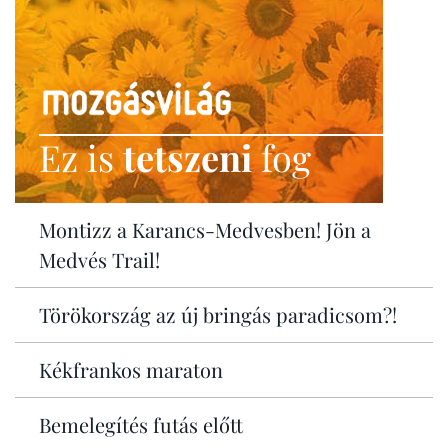
Ez is
tetszeni
fog
Montizz a Karancs-Medvesben! Jön a
Medvés Trail!
Törökország az új bringás paradicsom?!
Kékfrankos maraton
Bemelegítés futás előtt