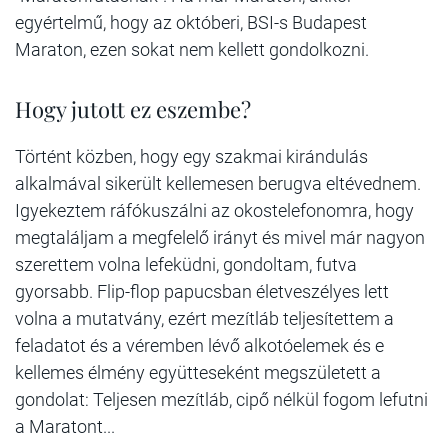
egyértelmű, hogy az októberi, BSI-s Budapest
Maraton, ezen sokat nem kellett gondolkozni.
Hogy jutott ez eszembe?
Történt közben, hogy egy szakmai kirándulás
alkalmával sikerült kellemesen berugva eltévednem.
Igyekeztem ráfókuszálni az okostelefonomra, hogy
megtaláljam a megfelelő irányt és mivel már nagyon
szerettem volna lefeküdni, gondoltam, futva
gyorsabb. Flip-flop papucsban életveszélyes lett
volna a mutatvány, ezért mezítláb teljesítettem a
feladatot és a véremben lévő alkotóelemek és e
kellemes élmény együtteseként megszületett a
gondolat:
Teljesen mezítláb, cipő nélkül fogom lefutni
a Maratont...