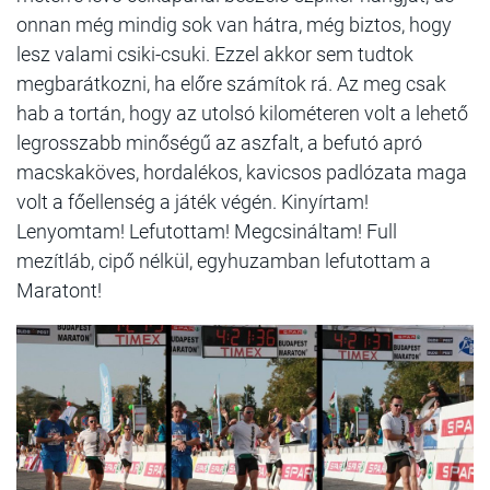
onnan még mindig sok van hátra, még biztos, hogy
lesz valami csiki-csuki. Ezzel akkor sem tudtok
megbarátkozni, ha előre számítok rá. Az meg csak
hab a tortán, hogy az utolsó kilométeren volt a lehető
legrosszabb minőségű az aszfalt, a befutó apró
macskaköves, hordalékos, kavicsos padlózata maga
volt a főellenség a játék végén.
Kinyírtam!
Lenyomtam! Lefutottam! Megcsináltam! Full
mezítláb, cipő nélkül, egyhuzamban lefutottam a
Maratont!