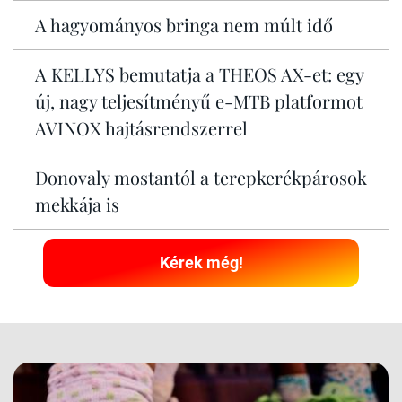
A hagyományos bringa nem múlt idő
A KELLYS bemutatja a THEOS AX-et: egy
új, nagy teljesítményű e-MTB platformot
AVINOX hajtásrendszerrel
Donovaly mostantól a terepkerékpárosok
mekkája is
Kérek még!