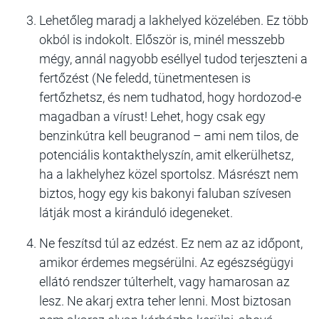
Lehetőleg maradj a lakhelyed közelében. Ez több
okból is indokolt. Először is, minél messzebb
mégy, annál nagyobb eséllyel tudod terjeszteni a
fertőzést (Ne feledd, tünetmentesen is
fertőzhetsz, és nem tudhatod, hogy hordozod-e
magadban a vírust! Lehet, hogy csak egy
benzinkútra kell beugranod – ami nem tilos, de
potenciális kontakthelyszín, amit elkerülhetsz,
ha a lakhelyhez közel sportolsz. Másrészt nem
biztos, hogy egy kis bakonyi faluban szívesen
látják most a kiránduló idegeneket.
Ne feszítsd túl az edzést. Ez nem az az időpont,
amikor érdemes megsérülni. Az egészségügyi
ellátó rendszer túlterhelt, vagy hamarosan az
lesz. Ne akarj extra teher lenni. Most biztosan