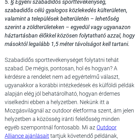
5. § Egyéni szabadidős sporttevékenység,
szabadidős célú gyalogos közlekedés külterületen,
valamint a települések belterületén – lehetőség
szerint a zöldterületeken – egyedül vagy ugyanazon
háztartásban élőkkel közösen folytatható azzal, hogy
másoktól legalább 1,5 méter távolságot kell tartani.
Szabadidős sporttevékenységet folytatni tehát
szabad. De mégis, pontosan, hol és hogyan? A
kérdésre a rendelet nem ad egyértelmű választ,
ugyanakkor a korábbi intézkedések és külföldi példák
alapján elég jól behatárolható, hogyan érdemes
viselkedni ebben a helyzetben. Nekünk itt a
Mozgásvilágnál az outdoor életforma szent, ám jelen
helyzetben a közösség iránti felelősség minden
egyéb szempontnál fontosabb. Mi az
Outdoor
Alliance ajánlásait
tartjuk követendő példának,