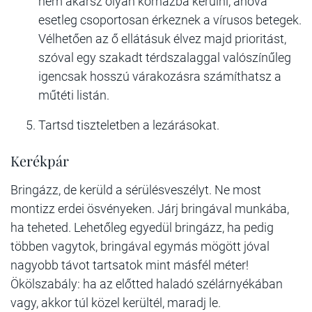
nem akarsz olyan kórházba kerülni, ahová
esetleg csoportosan érkeznek a vírusos betegek.
Vélhetően az ő ellátásuk élvez majd prioritást,
szóval egy szakadt térdszalaggal valószínűleg
igencsak hosszú várakozásra számíthatsz a
műtéti listán.
Tartsd tiszteletben a lezárásokat.
Kerékpár
Bringázz, de kerüld a sérülésveszélyt. Ne most
montizz erdei ösvényeken. Járj bringával munkába,
ha teheted. Lehetőleg egyedül bringázz, ha pedig
többen vagytok, bringával egymás mögött jóval
nagyobb távot tartsatok mint másfél méter!
Ökölszabály: ha az előtted haladó szélárnyékában
vagy, akkor túl közel kerültél, maradj le.