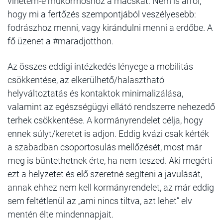
vihetem-e műkörmöshöz a macskát. Nem is arról,
hogy mi a fertőzés szempontjából veszélyesebb:
fodrászhoz menni, vagy kirándulni menni a erdőbe. A
fő üzenet a #maradjotthon.
Az összes eddigi intézkedés lényege a mobilitás
csökkentése, az elkerülhető/halasztható
helyváltoztatás és kontaktok minimalizálása,
valamint az egészségügyi ellátó rendszerre nehezedő
terhek csökkentése. A kormányrendelet célja, hogy
ennek súlyt/keretet is adjon. Eddig kvázi csak kérték
a szabadban csoportosulás mellőzését, most már
meg is büntethetnek érte, ha nem teszed. Aki megérti
ezt a helyzetet és elő szeretné segíteni a javulását,
annak ehhez nem kell kormányrendelet, az már eddig
sem feltétlenül az „ami nincs tiltva, azt lehet” elv
mentén élte mindennapjait.