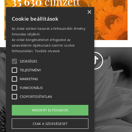
35 630
címzett
heti motiváció
×
Cookie beállítások
Ne maradj le!
Az oldal sütiket használ a felhasználói élmény
fokozása céljából.
Az oldal böngészésével elfogadod az
adatvédelmi tájékoztató szerinti cookie
felhasználást.
Tovább olvasok
SZÜKSÉGES
TELJESÍTMÉNY
MARKETING
Adatvédelem
FUNKCIONÁLIS
CSOPORTOSÍTATLAN
Állásajánlatok
MINDENT ELFOGADOK
Impresszum-kapcsolat
CSAK A SZÜKSÉGESET
Jogi nyilatkozat