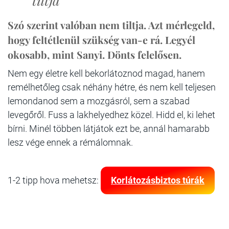
tiltja”
Szó szerint valóban nem tiltja. Azt mérlegeld,
hogy feltétlenül szükség van-e rá. Legyél
okosabb, mint Sanyi. Dönts felelősen.
Nem egy életre kell bekorlátoznod magad, hanem
remélhetőleg csak néhány hétre, és nem kell teljesen
lemondanod sem a mozgásról, sem a szabad
levegőről. Fuss a lakhelyedhez közel. Hidd el, ki lehet
bírni. Minél többen látjátok ezt be, annál hamarabb
lesz vége ennek a rémálomnak.
1-2 tipp hova mehetsz:
Korlátozásbiztos túrák