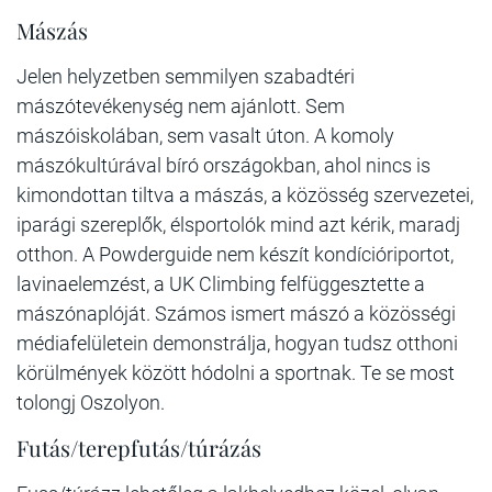
Mászás
Jelen helyzetben semmilyen szabadtéri
mászótevékenység nem ajánlott. Sem
mászóiskolában, sem vasalt úton. A komoly
mászókultúrával bíró országokban, ahol nincs is
kimondottan tiltva a mászás, a közösség szervezetei,
iparági szereplők, élsportolók mind azt kérik, maradj
otthon. A Powderguide nem készít kondícióriportot,
lavinaelemzést, a UK Climbing felfüggesztette a
mászónaplóját. Számos ismert mászó a közösségi
médiafelületein demonstrálja, hogyan tudsz otthoni
körülmények között hódolni a sportnak. Te se most
tolongj Oszolyon.
Futás/terepfutás/túrázás