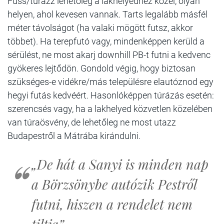
Fuss/túrázz lehetőleg a lakhelyedhez közel, olyan
helyen, ahol kevesen vannak. Tarts legalább másfél
méter távolságot (ha valaki mögött futsz, akkor
többet). Ha terepfutó vagy, mindenképpen kerüld a
sérülést, ne most akarj downhill PB-t futni a kedvenc
gyökeres lejtődön. Gondold végig, hogy biztosan
szükséges-e vidékre/más településre elautóznod egy
hegyi futás kedvéért. Hasonlóképpen túrázás esetén:
szerencsés vagy, ha a lakhelyed közvetlen közelében
van túraösvény, de lehetőleg ne most utazz
Budapestről a Mátrába kirándulni.
„De hát a Sanyi is minden nap
a Börzsönybe autózik Pestről
futni, hiszen a rendelet nem