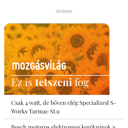
Hirdetés
Ez is
tetszeni
fog
Csak 4 watt, de bőven elég Specialized S-
Works Tarmac SL9
Bosch motoros elektromos kerékpárok a