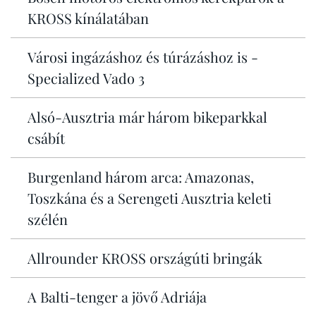
KROSS kínálatában
Városi ingázáshoz és túrázáshoz is -
Specialized Vado 3
Alsó-Ausztria már három bikeparkkal
csábít
Burgenland három arca: Amazonas,
Toszkána és a Serengeti Ausztria keleti
szélén
Allrounder KROSS országúti bringák
A Balti-tenger a jövő Adriája