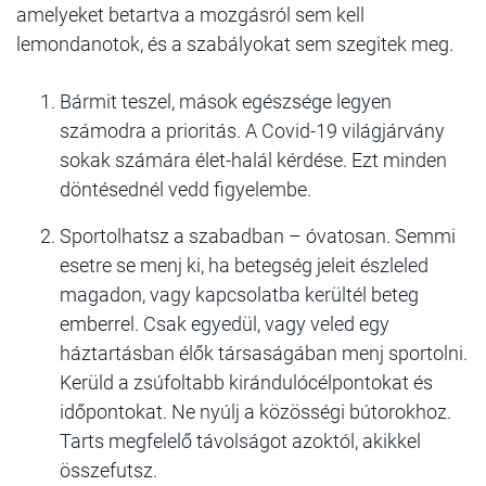
amelyeket betartva a mozgásról sem kell
lemondanotok, és a szabályokat sem szegitek meg.
Bármit teszel, mások egészsége legyen
számodra a prioritás. A Covid-19 világjárvány
sokak számára élet-halál kérdése. Ezt minden
döntésednél vedd figyelembe.
Sportolhatsz a szabadban – óvatosan. Semmi
esetre se menj ki, ha betegség jeleit észleled
magadon, vagy kapcsolatba kerültél beteg
emberrel. Csak egyedül, vagy veled egy
háztartásban élők társaságában menj sportolni.
Kerüld a zsúfoltabb kirándulócélpontokat és
időpontokat. Ne nyúlj a közösségi bútorokhoz.
Tarts megfelelő távolságot azoktól, akikkel
összefutsz.