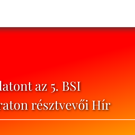
atont az 5. BSI
aton résztvevői Hír