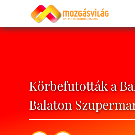
Körbefutották a Bal
Balaton Szupermar