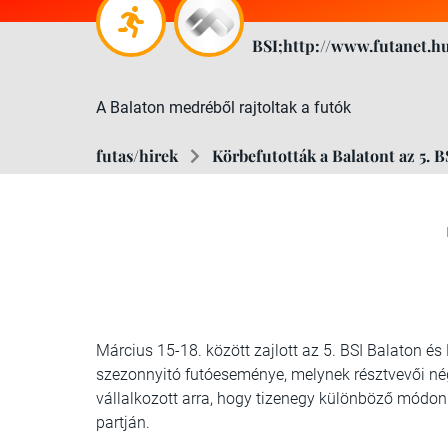
BSI;http://www.futanet.h
A Balaton medréből rajtoltak a futók
futas/hirek
Körbefutották a Balatont az 5. 
Március 15-18. között zajlott az 5. BSI Balaton é
szezonnyitó futóeseménye, melynek résztvevői nég
vállalkozott arra, hogy tizenegy különböző módo
partján.