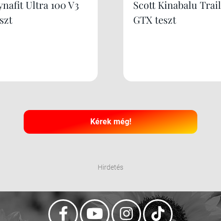
nafit Ultra 100 V3
Scott Kinabalu Trail
szt
GTX teszt
Kérek még!
Hirdetés