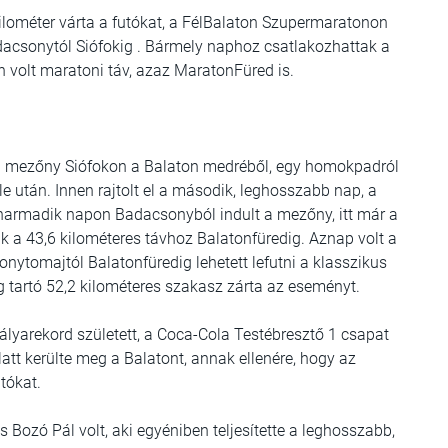
lométer várta a futókat, a FélBalaton Szupermaratonon
 Badacsonytól Siófokig . Bármely naphoz csatlakozhattak a
 volt maratoni táv, azaz MaratonFüred is.
 a mezőny Siófokon a Balaton medréből, egy homokpadról
le után. Innen rajtolt el a második, leghosszabb nap, a
. A harmadik napon Badacsonyból indult a mezőny, itt már a
ak a 43,6 kilométeres távhoz Balatonfüredig. Aznap volt a
nytomajtól Balatonfüredig lehetett lefutni a klasszikus
g tartó 52,2 kilométeres szakasz zárta az eseményt.
lyarekord született, a Coca-Cola Testébresztő 1 csapat
latt kerülte meg a Balatont, annak ellenére, hogy az
tókat.
 Bozó Pál volt, aki egyéniben teljesítette a leghosszabb,