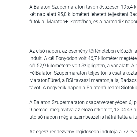
A Balaton Szupermaraton távon összesen 195,4 ki
két nap alatt 95,8 kilométert lehetett teljesíteni
futók a Maraton+ keretében, és a harmadik napon
Az első napon, az esemény történetében először,
indult. A cél Fonyódon volt 46,7 kilométer megtéte
cél 52,9 kilométerre volt Szigligeten, a vár alatt
FélBalaton Szupermaraton teljesítői is csatlakozt
MaratonFüred, a BSI tavaszi maratonja is, Badacso
távot. A negyedik napon a Balatonfüredről Siófoki
A Balaton Szupermaraton csapatversenyében új pá
9 perccel megjavítva az előző rekordot, 12:04:43 a
utolsó napon még a szembeszél is hátráltatta a fu
Az egész rendezvény legidősebb indulója a 72 éves