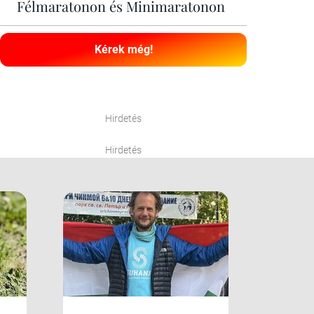
Félmaratonon és Minimaratonon
Kérek még!
Hirdetés
Hirdetés