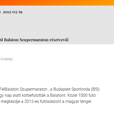
u
2012/03/19
BSI Balaton Szupermaraton résztvevői
Hirdetés
s FélBalaton Szupermaraton , a Budapest Sportiroda (BSI)
y nap alatt körbefutották a Balatont. Közel 1000 futó
n megkezdje a 2012-es futószezont a magyar tenger