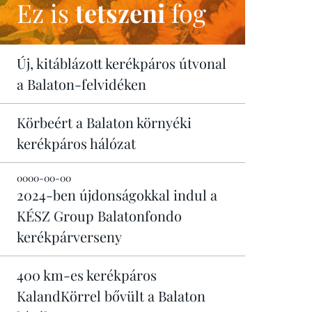
Ez is
tetszeni
fog
Új, kitáblázott kerékpáros útvonal
a Balaton-felvidéken
Körbeért a Balaton környéki
kerékpáros hálózat
0000-00-00
2024-ben újdonságokkal indul a
KÉSZ Group Balatonfondo
kerékpárverseny
400 km-es kerékpáros
KalandKörrel bővült a Balaton