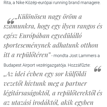
Rita, a Nike Közép-európai running brand managere.
„Különösen nagy öröm a
számunkra, hogy egy ilyen rangos és
egész Európában egyedülálló
sporteseménynek adhatunk otthon
itt a repülőtéren”
- mondta Jost Lammers a
Budapest Airport vezérigazgatója. Hozzáfűzte:
„Az idei évben egy sor külföldi
vezetőt hívtunk meg a partner
légitársaságoktól, a repülőterektől és
az utazási irodáktól, akik egyben