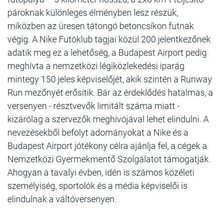
pároknak különleges élményben lesz részük,
miközben az üresen tátongó betoncsíkon futnak
végig. A Nike Futóklub tagjai közül 200 jelentkezőnek
adatik meg ez a lehetőség, a Budapest Airport pedig
meghívta a nemzetközi légiközlekedési iparág
mintegy 150 jeles képviselőjét, akik szintén a Runway
Run mezőnyét erősítik. Bár az érdeklődés hatalmas, a
versenyen - résztvevők limitált száma miatt -
kizárólag a szervezők meghívójával lehet elindulni. A
nevezésekből befolyt adományokat a Nike és a
Budapest Airport jótékony célra ajánlja fel, a cégek a
Nemzetközi Gyermekmentő Szolgálatot támogatják.
Ahogyan a tavalyi évben, idén is számos közéleti
személyiség, sportolók és a média képviselői is
elindulnak a váltóversenyen.