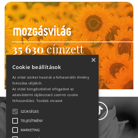
35 630
címzett
heti motiváció
×
Cookie beállítások
Ne maradj le!
Az oldal sütiket használ a felhasználói élmény
fokozása céljából.
Az oldal böngészésével elfogadod az
adatvédelmi tájékoztató szerinti cookie
felhasználást.
Tovább olvasok
SZÜKSÉGES
TELJESÍTMÉNY
MARKETING
Adatvédelem