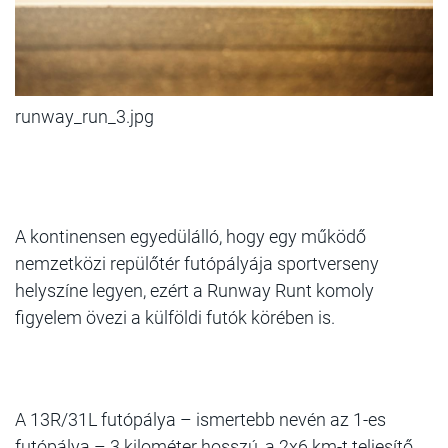
runway_run_3.jpg
A kontinensen egyedülálló, hogy egy működő
nemzetközi repülőtér futópályája sportverseny
helyszíne legyen, ezért a Runway Runt komoly
figyelem övezi a külföldi futók körében is.
A 13R/31L futópálya – ismertebb nevén az 1-es
futópálya – 3 kilométer hosszú, a 2x6 km-t teljesítő