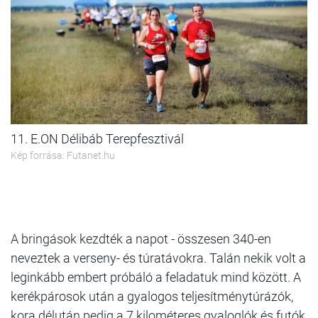
11. E.ON Délibáb Terepfesztivál
Kép forrása: Futanet.hu
A bringások kezdték a napot - összesen 340-en
neveztek a verseny- és túratávokra. Talán nekik volt a
leginkább embert próbáló a feladatuk mind között. A
kerékpárosok után a gyalogos teljesítménytúrázók,
kora délután pedig a 7 kilométeres gyaloglók és futók