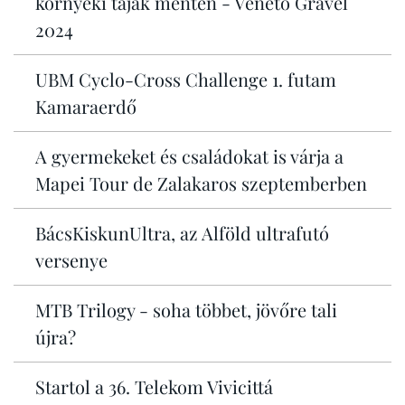
környéki tájak mentén - Veneto Gravel
2024
UBM Cyclo-Cross Challenge 1. futam
Kamaraerdő
A gyermekeket és családokat is várja a
Mapei Tour de Zalakaros szeptemberben
BácsKiskunUltra, az Alföld ultrafutó
versenye
MTB Trilogy - soha többet, jövőre tali
újra?
Startol a 36. Telekom Vivicittá