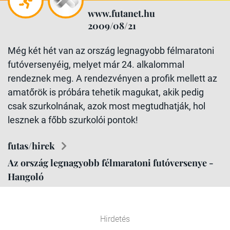
www.futanet.hu
2009/08/21
Még két hét van az ország legnagyobb félmaratoni
futóversenyéig, melyet már 24. alkalommal
rendeznek meg. A rendezvényen a profik mellett az
amatőrök is próbára tehetik magukat, akik pedig
csak szurkolnának, azok most megtudhatják, hol
lesznek a főbb szurkolói pontok!
futas/hirek
Az ország legnagyobb félmaratoni futóversenye -
Hangoló
Hirdetés