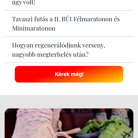
úgy volt!
Tavaszi futás a II. BÚI Félmaratonon és
Minimaratonon
Hogyan regenerálódjunk verseny,
nagyobb megterhelés után?
Kérek még!