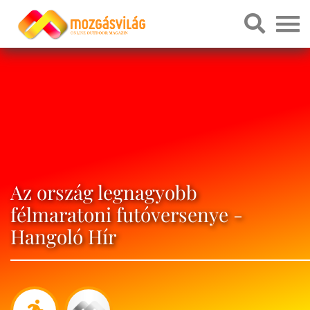
Az ország legnagyobb
félmaratoni futóversenye -
Hangoló Hír