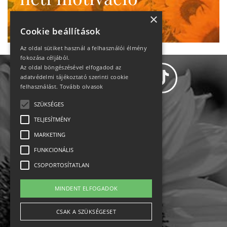
Ne maradj le!
×
Cookie beállítások
Az oldal sütiket használ a felhasználói élmény
fokozása céljából.
Az oldal böngészésével elfogadod az
adatvédelmi tájékoztató szerinti cookie
felhasználást.
Tovább olvasok
SZÜKSÉGES
Adatvédelem
TELJESÍTMÉNY
MARKETING
Állásajánlatok
FUNKCIONÁLIS
Impresszum-kapcsolat
CSOPORTOSÍTATLAN
Jogi nyilatkozat
MINDENT ELFOGADOK
Rólunk
CSAK A SZÜKSÉGESET