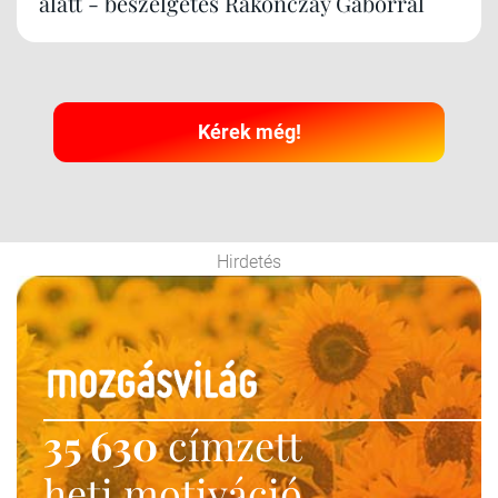
alatt - beszélgetés Rakonczay Gáborral
Kérek még!
Hirdetés
35 630
címzett
heti motiváció