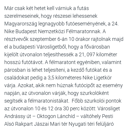
Már csak két hetet kell várniuk a futás
szerelmeseinek, hogy részesei lehessenek
Magyarország legnagyobb futóeseményének, a 24.
Nike Budapest Nemzetközi Félmaratonnak. A
résztvevők szeptember 6-án 10 órakor rajtolnak majd
el a budapesti Városligetből, hogy a fővárosban
kijelölt útvonalon teljesíthessék a 21, 097 kilométer
hosszú futótávot. A félmaratont egyéniben, valamint
párosban is lehet teljesíteni, a kezdő futókat és a
családokat pedig a 3,5 kilométeres Nike Ligetkör
várja. Azokat, akik nem húznak futócipőt az esemény
napján, az útvonalon várják, hogy szurkolóként
segítsék a félmaratonistákat. Főbb szurkolói pontok
az útvonalon 10 és 12 óra 30 perc között: Városliget
Andrássy út – Oktogon Lánchíd – váltóhely Pesti
Alsó Rakpart Jászai Mari tér Nyugati téri felüljáró